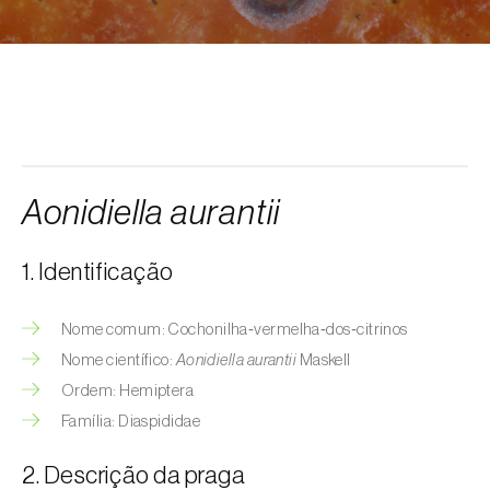
Afídeo-da-erva-maça (
Rhopalosiphum
oxyacanthae
)
Afídeo-da-groselha-e-da-alface
(
Nasonovia ribisnigri
)
Afídeo-da-inflorescência-da-alface
(
Acyrthosiphon lactucae
)
Aonidiella aurantii
Afídeo-das-hastes-da-roseira
(
Maculolachnus submacula
)
1. Identificação
Afídeo-de-barras-negras-da-ameixeira
(
Brachycaudus prunicola
)
Nome comum: Cochonilha‑vermelha‑dos‑citrinos
Nome científico:
Aonidiella aurantii
Maskell
Afídeo-do-algodoeiro (
Aphis gossypii
)
Ordem: Hemiptera
Afídeo-do-espinheiro (
Aphis nasturtii
)
Família: Diaspididae
Afídeo-farinhento-do-pessegueiro
2. Descrição da praga