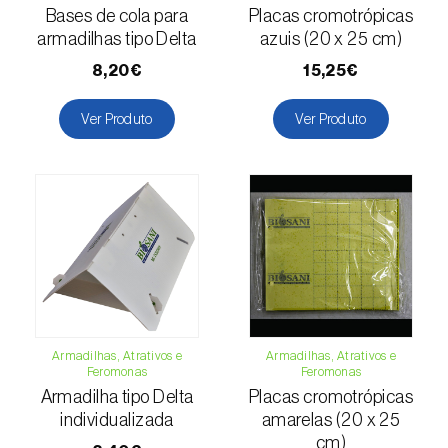
(=Xanthogaleruca) luteola
)
Bases de cola para
Placas cromotrópicas
armadilhas tipo Delta
azuis (20 x 25 cm)
Escaravelho-da-framboesa (
Byturus spp.
)
8,20€
15,25€
Escaravelho-da-nogueira (
Pityophthorus
juglandis
)
Ver Produto
Ver Produto
Escaravelho-grande-da-casca-do-larício
(
Ips cembrae
)
Escaravelho-gravador (
Ips acuminatus
)
Escaravelho-japonês (
Popillia japonica
)
Escaravelho-oriental (
Exomala (=Anomala)
orientalis
)
Armadilhas, Atrativos e
Armadilhas, Atrativos e
Feromonas
Feromonas
Escaravelho-rosado-esmeralda
Armadilha tipo Delta
Placas cromotrópicas
(
Cneorhinus serranoi
)
individualizada
amarelas (20 x 25
cm)