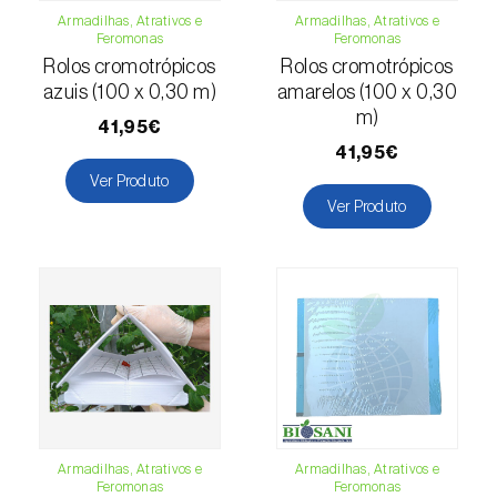
Escaravelho-da-batateira (
Leptinotarsa
Armadilhas, Atrativos e
Armadilhas, Atrativos e
Feromonas
Feromonas
decemlineata
)
Rolos cromotrópicos
Rolos cromotrópicos
azuis (100 x 0,30 m)
amarelos (100 x 0,30
Escaravelho-da-casca-da-amendoeira
m)
(
Scolytus amygdali
)
41,95€
41,95€
Escaravelho-da-casca-de-oito-dentes (
Ips
Ver Produto
typographus
)
Ver Produto
Escaravelho-da-casca-de-seis-dentes (
Ips
sexdentatus
)
Escaravelho-da-casca-do-ulmeiro
(
Scolytus multistriatus
)
Escaravelho-da-folha-da-ervilha (
Sitona
lineatus
)
Escaravelho-da-folha-do-ulmeiro (
Pyrrhalta
Armadilhas, Atrativos e
Armadilhas, Atrativos e
Feromonas
Feromonas