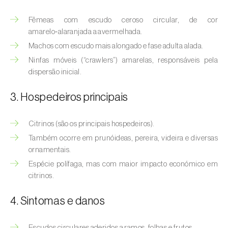
(
Hyalopterus pruni
)
Fêmeas com escudo ceroso circular, de cor
Afídeo-lanígero-das-macieiras (
Eriosoma
amarelo‑alaranjada a avermelhada.
lanigerum
)
Machos com escudo mais alongado e fase adulta alada.
Afídeo-negro-do-feijão (
Aphis fabae
)
Ninfas móveis (“crawlers”) amarelas, responsáveis pela
dispersão inicial.
Afídeo-negro-do-pessegueiro
(
Brachycaudus persicae
)
3. Hospedeiros principais
Afídeo-verde (
Myzus persicae
)
Citrinos (são os principais hospedeiros).
Também ocorre em prunóideas, pereira, videira e diversas
Afídeo-verde-da-ameixeira (
Brachycaudus
ornamentais.
helichrysi
)
Espécie polífaga, mas com maior impacto económico em
Afídeo-verde-da-amendoeira
citrinos.
(
Brachycaudus amygdalinus
)
4. Sintomas e danos
Afídeo-verde-da-macieira (
Aphis pomi
)
Escudos circulares aderidos a ramos, folhas e frutos.