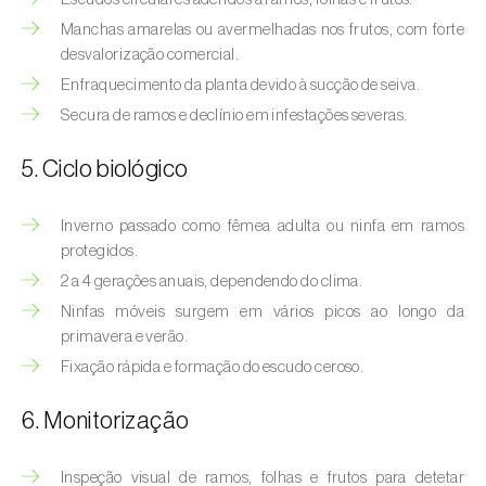
Afídeo-verde-dos-citrinos (
Aphis
Manchas amarelas ou avermelhadas nos frutos, com forte
spiraecola
)
desvalorização comercial.
Afídeos
Enfraquecimento da planta devido à sucção de seiva.
Secura de ramos e declínio em infestações severas.
Alfinetes (
Agriotes spp.
)
5. Ciclo biológico
Aranhiço-vermelho (
Tetranychus urticae
)
Besouro‑verde‑das‑tílias (
Lytta vesicatoria
)
Inverno passado como fêmea adulta ou ninfa em ramos
protegidos.
Bichado-da-ameixeira (
Grapholita (=Cydia)
2 a 4 gerações anuais, dependendo do clima.
funebrana
)
Ninfas móveis surgem em vários picos ao longo da
primavera e verão.
Bichado-da-castanha-do-cedo (
Pammene
Fixação rápida e formação do escudo ceroso.
fasciana
)
6. Monitorização
Bichado-da-castanha-do-tarde (
Cydia
splendana
)
Inspeção visual de ramos, folhas e frutos para detetar