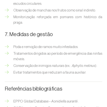
Bichado-da-castanha-intermédio (
Cydia
escudos circulares.
fagiglandana
)
Observação de manchas nos frutos como sinal indireto.
Monitorização reforçada em pomares com histórico da
Bichado-da-fruta (
Cydia pomonella
)
praga.
Borboleta-branca-grande-da-couve (
Pieris
7. Medidas de gestão
brassicae
)
Borboleta-branca-pequena-da-couve
Poda e remoção de ramos muito infestados.
(
Pieris rapae
)
Tratamentos dirigidos ao período de emergência das ninfas
móveis.
Broca-africana-do-caule-do-milho
Conservação de inimigos naturais (ex.:
Aphytis melinus
).
(
Busseola fusca
)
Evitar tratamentos que reduzam a fauna auxiliar.
Broca-do-chá (
Euwallacea fornicatus, E.
fornicatior, E. perbrevis e E. kuroshio
)
Referências bibliográficas
Broca-do-colmo-da-cana-de-açúcar
(
Diatraea saccharalis
)
EPPO Global Database –
Aonidiella aurantii
.