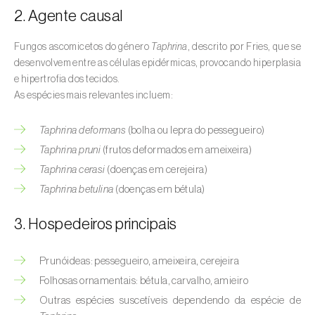
Pedrado (
Venturia spp. e Spilocaea spp.
)
2. Agente causal
Podridão cinzenta (
Botrytis cinerea
)
Fungos ascomicetos do género
Taphrina
, descrito por Fries, que se
Podridão-das-raízes (
Pythium spp.
)
desenvolvem entre as células epidérmicas, provocando hiperplasia
e hipertrofia dos tecidos.
Podridão-mole / Bolor preto (
Rhizopus
As espécies mais relevantes incluem:
stolonifer
)
Taphrina deformans
(bolha ou lepra do pessegueiro)
Septoriose (
Septoria spp.
)
Taphrina pruni
(frutos deformados em ameixeira)
Taphrina cerasi
(doenças em cerejeira)
Vírus (
Begomovirus, Carlavirus, Comovirus,
Crinivirus, Cucumovirus, Ipomovirus,
Taphrina betulina
(doenças em bétula)
Potyvirus, Tobamovirus, Torradovirus,
3. Hospedeiros principais
Tospovirus e outros
)
Prunóideas: pessegueiro, ameixeira, cerejeira
Folhosas ornamentais: bétula, carvalho, amieiro
Outras espécies suscetíveis dependendo da espécie de