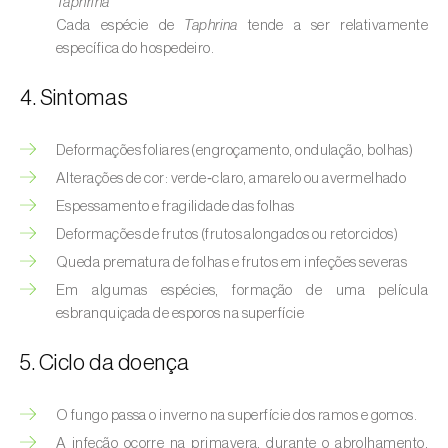
Taphrina
Cada espécie de
Taphrina
tende a ser relativamente
específica do hospedeiro.
4. Sintomas
Deformações foliares (engroçamento, ondulação, bolhas)
Alterações de cor: verde‑claro, amarelo ou avermelhado
Espessamento e fragilidade das folhas
Deformações de frutos (frutos alongados ou retorcidos)
Queda prematura de folhas e frutos em infeções severas
Em algumas espécies, formação de uma película
esbranquiçada de esporos na superfície
5. Ciclo da doença
O fungo passa o inverno na superfície dos ramos e gomos.
A infeção ocorre na primavera, durante o abrolhamento,