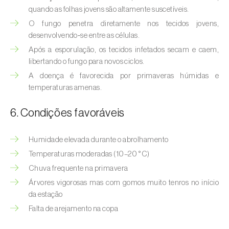
quando as folhas jovens são altamente suscetíveis.
O fungo penetra diretamente nos tecidos jovens,
desenvolvendo‑se entre as células.
Após a esporulação, os tecidos infetados secam e caem,
libertando o fungo para novos ciclos.
A doença é favorecida por primaveras húmidas e
temperaturas amenas.
6. Condições favoráveis
Humidade elevada durante o abrolhamento
Temperaturas moderadas (10–20 °C)
Chuva frequente na primavera
Árvores vigorosas mas com gomos muito tenros no início
da estação
Falta de arejamento na copa