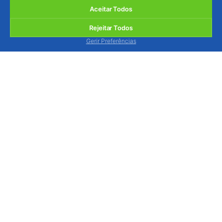
Aceitar Todos
Rejeitar Todos
Gerir Preferências
BIOSANI - Agricultura Biológica e Protecção
Integrada, Lda.
Quinta de São Brás, Serra do Louro, 2950-354
Palmela, Portugal
ver mapa
Estamos disponíveis para o atender, via contacto
telefónico, de segunda a sexta-feira das 9h às 13h
e das 14h às 18h.
Tel.: (+351) 212 333 019
(chamada p/ rede fixa
nacional)