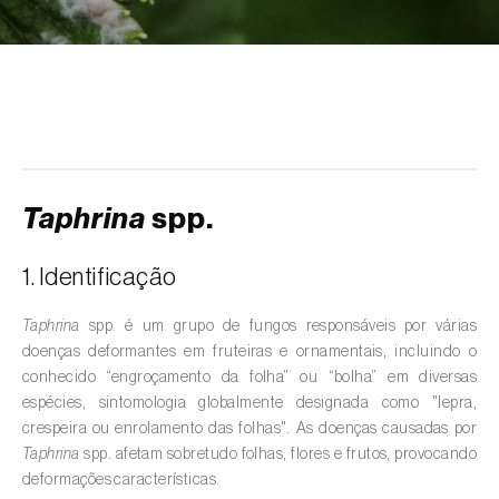
Fumagina (
Capnodium spp.
)
Grafiose-dos-ulmeiros (
Ophiostoma spp.
)
Lepra (
Taphrina spp.
)
Míldio da videira (
Plasmopara viticola
)
Taphrina
spp.
Moniliose (
Monilinia spp.
)
Morte-súbita-do-sobreiro (
Raffaelea spp. e
1. Identificação
Ophiostoma spp.
)
Taphrina
spp. é um grupo de fungos responsáveis por várias
Murchidão-do-pinheiro (
Bursaphelenchus
doenças deformantes em fruteiras e ornamentais, incluindo o
xylophilus
)
conhecido “engroçamento da folha” ou “bolha” em diversas
espécies, sintomologia globalmente designada como "lepra,
Oídio (
Erysiphe, Mycosphaerella, Leveillula,
crespeira
ou enrolamento das folhas
". As doenças causadas por
Oidium, Podosphaera e Sphaeroteca
)
Taphrina
spp. afetam sobretudo folhas, flores e frutos, provocando
deformações características.