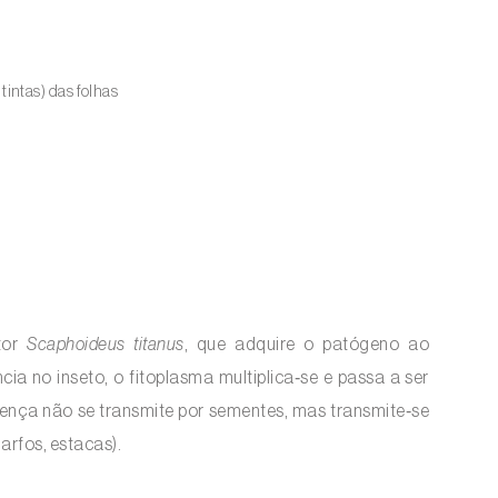
intas) das folhas
etor
Scaphoideus titanus
, que adquire o patógeno ao
ia no inseto, o fitoplasma multiplica‑se e passa a ser
oença não se transmite por sementes, mas transmite‑se
arfos, estacas).