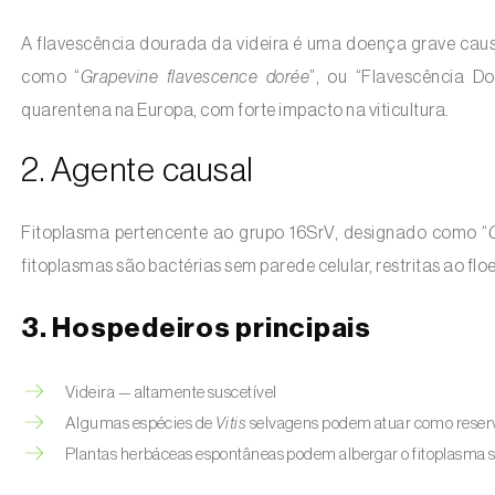
A flavescência dourada da videira é uma doença grave cau
como “
Grapevine flavescence dorée
”, ou “Flavescência 
quarentena na Europa, com forte impacto na viticultura.
2. Agente causal
Fitoplasma pertencente ao grupo 16SrV, designado como “
fitoplasmas são bactérias sem parede celular, restritas ao flo
3. Hospedeiros principais
Videira — altamente suscetível
Algumas espécies de
Vitis
selvagens podem atuar como reserv
Plantas herbáceas espontâneas podem albergar o fitoplasma