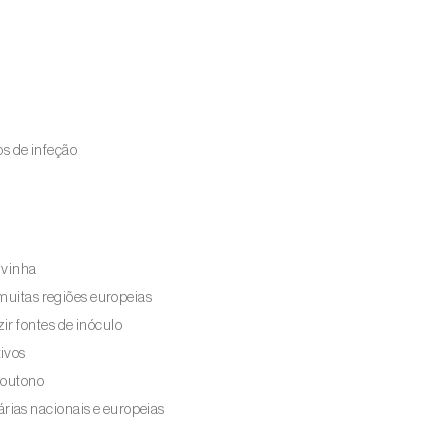
s de infeção
a vinha
 muitas regiões europeias
ir fontes de inóculo
ivos
o outono
ias nacionais e europeias