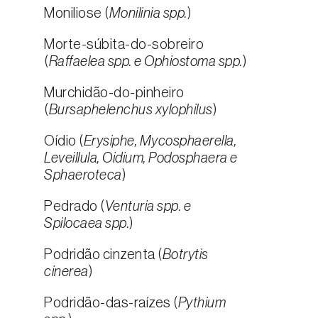
Moniliose (
Monilinia spp.
)
Morte-súbita-do-sobreiro
(
Raffaelea spp. e Ophiostoma spp.
)
Murchidão-do-pinheiro
(
Bursaphelenchus xylophilus
)
Oídio (
Erysiphe, Mycosphaerella,
Leveillula, Oidium, Podosphaera e
Sphaeroteca
)
Pedrado (
Venturia spp. e
Spilocaea spp.
)
Podridão cinzenta (
Botrytis
cinerea
)
Podridão-das-raízes (
Pythium