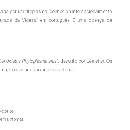
sada por um fitoplasma, conhecida internacionalmente
Dourada da Videira” em português. É uma doença de
Candidatus Phytoplasma vitis
”, descrito por Lee
et al
. Os
ema, transmitidas por insetos vetores.
atórios
 sem sintomas