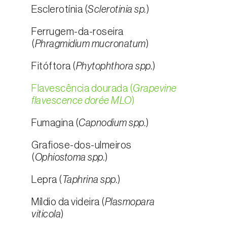
Esclerotínia (
Sclerotinia sp.
)
Ferrugem-da-roseira
(
Phragmidium mucronatum
)
Fitóftora (
Phytophthora spp.
)
Flavescência dourada (
Grapevine
flavescence dorée MLO
)
Fumagina (
Capnodium spp.
)
Grafiose-dos-ulmeiros
(
Ophiostoma spp.
)
Lepra (
Taphrina spp.
)
Míldio da videira (
Plasmopara
viticola
)