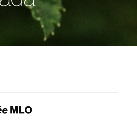
ée
MLO