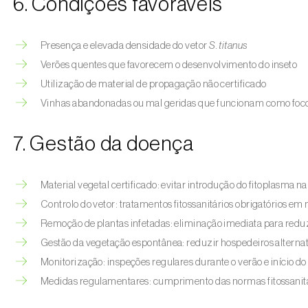
6. Condições favoráveis
Presença e elevada densidade do vetor
S. titanus
Verões quentes que favorecem o desenvolvimento do inseto
Utilização de material de propagação não certificado
Vinhas abandonadas ou mal geridas que funcionam como foco
7. Gestão da doença
Material vegetal certificado: evitar introdução do fitoplasma n
Controlo do vetor: tratamentos fitossanitários obrigatórios em
Remoção de plantas infetadas: eliminação imediata para reduz
Gestão da vegetação espontânea: reduzir hospedeiros alternat
Monitorização: inspeções regulares durante o verão e início d
Medidas regulamentares: cumprimento das normas fitossanitár