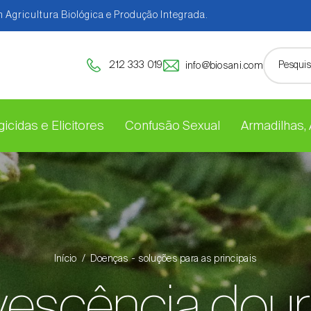
 Agricultura Biológica e Produção Integrada.
212 333 019
info@biosani.com
icidas e Elicitores
Confusão Sexual
Armadilhas,
Início
Doenças - soluções para as principais
vescência dou