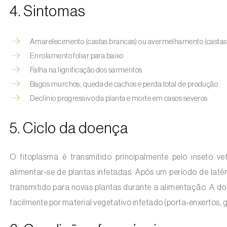
4. Sintomas
Amarelecimento (castas brancas) ou avermelhamento (castas t
Enrolamento foliar para baixo
Falha na lignificação dos sarmentos
Bagos murchos, queda de cachos e perda total de produção
Declínio progressivo da planta e morte em casos severos
5. Ciclo da doença
O fitoplasma é transmitido principalmente pelo inseto v
alimentar‑se de plantas infetadas. Após um período de latênc
transmitido para novas plantas durante a alimentação. A d
facilmente por material vegetativo infetado (porta‑enxertos, g