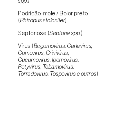
spp.
)
Podridão-mole / Bolor preto
(
Rhizopus stolonifer
)
Septoriose (
Septoria spp.
)
Vírus (
Begomovirus, Carlavirus,
Comovirus, Crinivirus,
Cucumovirus, Ipomovirus,
Potyvirus, Tobamovirus,
Torradovirus, Tospovirus e outros
)