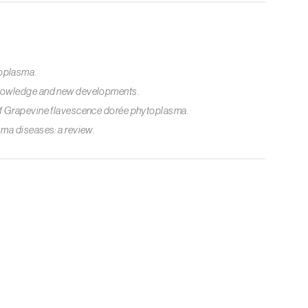
toplasma
.
knowledge and new developments
.
of Grapevine flavescence dorée phytoplasma
.
ma diseases: a review
.