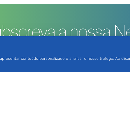
bscreva a nossa Ne
apresentar conteúdo personalizado e analisar o nosso tráfego. Ao clica
rotecção Integrada, Lda.
, 2950-354 Palmela,
 via contacto telefónico,
3h e das 14h às 18h.