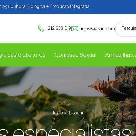
 Agricultura Biológica e Produção Integrada.
212 333 019
info@biosani.com
icidas e Elicitores
Confusão Sexual
Armadilhas,
Início
Biosani
 especialistas