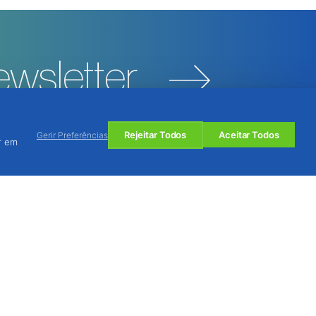
wsletter
Rejeitar Todos
Aceitar Todos
Gerir Preferências
r em