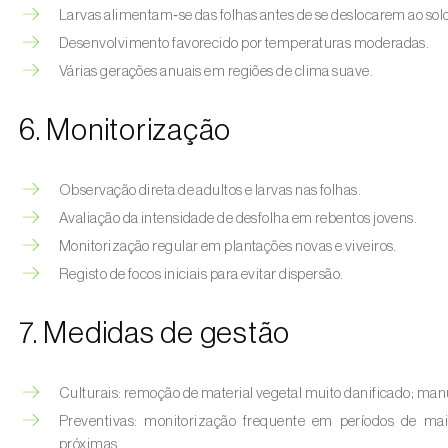
Larvas alimentam‑se das folhas antes de se deslocarem ao sol
Desenvolvimento favorecido por temperaturas moderadas.
Várias gerações anuais em regiões de clima suave.
6. Monitorização
Observação direta de adultos e larvas nas folhas.
Avaliação da intensidade de desfolha em rebentos jovens.
Monitorização regular em plantações novas e viveiros.
Registo de focos iniciais para evitar dispersão.
7. Medidas de gestão
Culturais: remoção de material vegetal muito danificado; manu
Preventivas: monitorização frequente em períodos de maio
próximas.