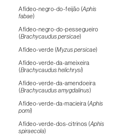
Afídeo-negro-do-feijão (
Aphis
fabae
)
Afídeo-negro-do-pessegueiro
(
Brachycaudus persicae
)
Afídeo-verde (
Myzus persicae
)
Afídeo-verde-da-ameixeira
(
Brachycaudus helichrysi
)
Afídeo-verde-da-amendoeira
(
Brachycaudus amygdalinus
)
Afídeo-verde-da-macieira (
Aphis
pomi
)
Afídeo-verde-dos-citrinos (
Aphis
spiraecola
)