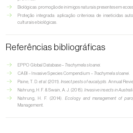
Biológicas: promoção de inimigos naturais presentes em ecossi
Proteção integrada: aplicação criteriosa de inseticidas au
culturais e biológicas.
Referências bibliográficas
EPPO Global Database –
Trachymela sloanei.
CABI – Invasive Species Compendium –
Trachymela sloanei.
Paine, T. D.
et al.
(2011).
Insect pests of eucalypts
. Annual Revi
Nahrung, H. F. & Swain, A. J. (2015).
Invasive insects in Austral
Nahrung, H. F. (2014).
Ecology and management of parops
Management.