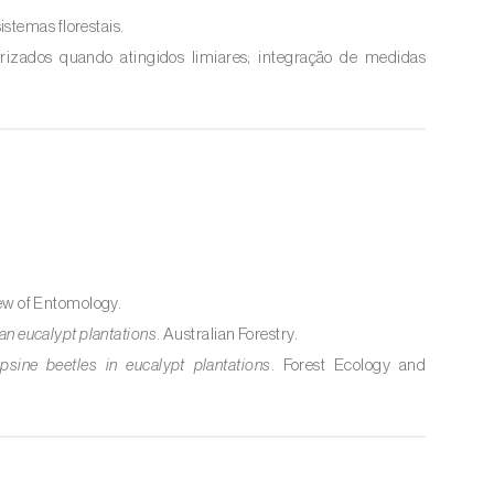
stemas florestais.
torizados quando atingidos limiares; integração de medidas
ew of Entomology.
ian eucalypt plantations
. Australian Forestry.
ine beetles in eucalypt plantations
. Forest Ecology and