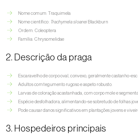
Nome comum: Traquimela
Nome científico:
Trachymela sloanei
Blackburn
Ordem: Coleoptera
Família: Chrysomelidae
2. Descrição da praga
Escaravelho de corpo oval, convexo, geralmente castanho‑esc
Adultos com tegumento rugoso e aspeto robusto.
Larvas de coloração acastanhada, com corpo mole e segment
Espécie desfolhadora, alimentando‑se sobretudo de folhas jove
Pode causar danos significativos em plantações jovens e viveir
3. Hospedeiros principais