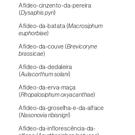
Afídeo-cinzento-da-pereira
(
Dysaphis pyri
)
Afídeo-da-batata (
Macrosiphum
euphorbiae
)
Afídeo-da-couve (
Brevicoryne
brassicae
)
Afídeo-da-dedaleira
(
Aulacorthum solani
)
Afídeo-da-erva-maça
(
Rhopalosiphum oxyacanthae
)
Afídeo-da-groselha-e-da-alface
(
Nasonovia ribisnigri
)
Afídeo-da-inflorescência-da-