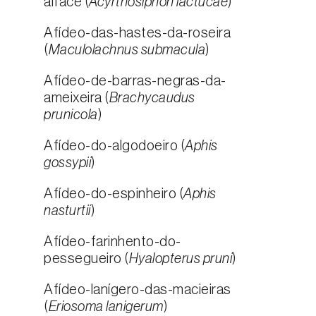
alface (
Acyrthosiphon lactucae
)
Afídeo-das-hastes-da-roseira
(
Maculolachnus submacula
)
Afídeo-de-barras-negras-da-
ameixeira (
Brachycaudus
prunicola
)
Afídeo-do-algodoeiro (
Aphis
gossypii
)
Afídeo-do-espinheiro (
Aphis
nasturtii
)
Afídeo-farinhento-do-
pessegueiro (
Hyalopterus pruni
)
Afídeo-lanígero-das-macieiras
(
Eriosoma lanigerum
)