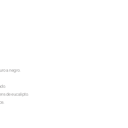
uro a negro.
ado.
ns de eucalipto.
os.