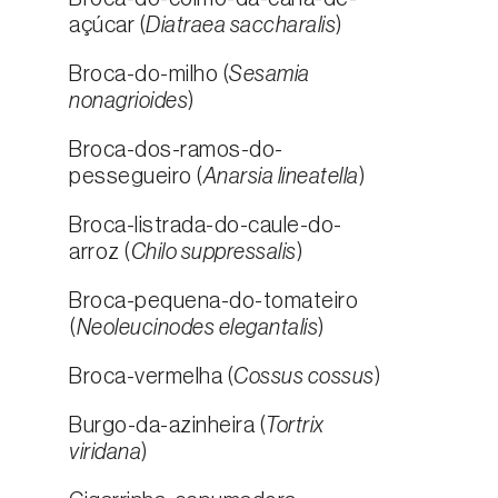
açúcar (
Diatraea saccharalis
)
Broca-do-milho (
Sesamia
nonagrioides
)
Broca-dos-ramos-do-
pessegueiro (
Anarsia lineatella
)
Broca-listrada-do-caule-do-
arroz (
Chilo suppressalis
)
Broca-pequena-do-tomateiro
(
Neoleucinodes elegantalis
)
Broca-vermelha (
Cossus cossus
)
Burgo-da-azinheira (
Tortrix
viridana
)