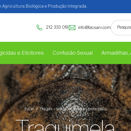
 Agricultura Biológica e Produção Integrada.
212 333 019
info@biosani.com
icidas e Elicitores
Confusão Sexual
Armadilhas,
Início
Pragas - soluções para as principais
Traquimela