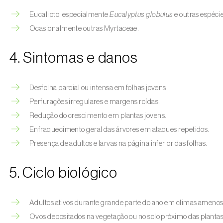
Eucalipto, especialmente
Eucalyptus globulus
e outras espécie
Ocasionalmente outras Myrtaceae.
4. Sintomas e danos
Desfolha parcial ou intensa em folhas jovens.
Perfurações irregulares e margens roídas.
Redução do crescimento em plantas jovens.
Enfraquecimento geral das árvores em ataques repetidos.
Presença de adultos e larvas na página inferior das folhas.
5. Ciclo biológico
Adultos ativos durante grande parte do ano em climas amenos
Ovos depositados na vegetação ou no solo próximo das plantas