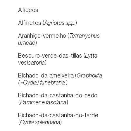
Afídeos
Alfinetes (
Agriotes spp.
)
Aranhiço-vermelho (
Tetranychus
urticae
)
Besouro‑verde‑das‑tílias (
Lytta
vesicatoria
)
Bichado-da-ameixeira (
Grapholita
(=Cydia) funebrana
)
Bichado-da-castanha-do-cedo
(
Pammene fasciana
)
Bichado-da-castanha-do-tarde
(
Cydia splendana
)