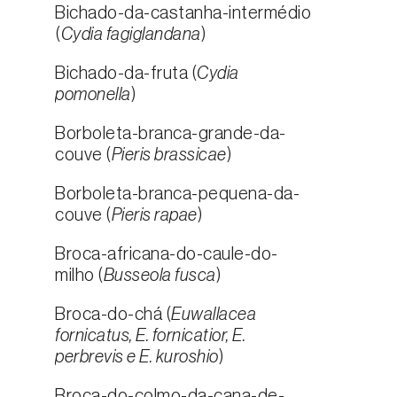
Bichado-da-castanha-intermédio
(
Cydia fagiglandana
)
Bichado-da-fruta (
Cydia
pomonella
)
Borboleta-branca-grande-da-
couve (
Pieris brassicae
)
Borboleta-branca-pequena-da-
couve (
Pieris rapae
)
Broca-africana-do-caule-do-
milho (
Busseola fusca
)
Broca-do-chá (
Euwallacea
fornicatus, E. fornicatior, E.
perbrevis e E. kuroshio
)
Broca-do-colmo-da-cana-de-