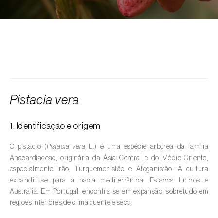
Alcarávia (
Carum carvi
)
Alface (
Lactuca sativa
)
Alfarrobeira (
Ceratonia siliqua
)
Algodoeiro (
Gossypium spp.
)
Alho (
Allium sativum
)
Pistacia vera
Alho-francês (
Allium porrum
)
1. Identificação e origem
Ambientes aquáticos (
Pântanos, lagoas,
valas, canais, açudes, barragens e estações
O pistácio (
Pistacia vera
L.) é uma espécie arbórea da família
de tratamento de águas residuais
)
Anacardiaceae, originária da Ásia Central e do Médio Oriente,
especialmente Irão, Turquemenistão e Afeganistão. A cultura
Ameixeira (
Prunus domestica L.
)
expandiu‑se para a bacia mediterrânica, Estados Unidos e
Austrália. Em Portugal, encontra‑se em expansão, sobretudo em
Amendoeira (
Prunus dulcis
)
regiões interiores de clima quente e seco.
Amendoim (
Arachis hypogaea
)