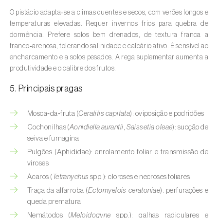
Aveleira (
Corylus avellana L.
)
O pistácio adapta‑se a climas quentes e secos, com verões longos e
temperaturas elevadas. Requer invernos frios para quebra de
Azinheira (
Quercus ilex e Quercus
dormência. Prefere solos bem drenados, de textura franca a
rotundifolia
)
franco‑arenosa, tolerando salinidade e calcário ativo. É sensível ao
encharcamento e a solos pesados. A rega suplementar aumenta a
Banana (
Musa spp.
)
produtividade e o calibre dos frutos.
Batata (
Solanum tuberosum
)
5. Principais pragas
Batata-doce (
Ipomoea batatas
)
Mosca‑da‑fruta (
Ceratitis capitata
): oviposição e podridões
Begónia (
Hillebrandia sandwicensis e
Cochonilhas (
Aonidiella aurantii
,
Saissetia oleae
): sucção de
Begonia spp.
)
seiva e fumagina
Pulgões (Aphididae): enrolamento foliar e transmissão de
Beringela (
Solanum melongena
)
viroses
Ácaros (
Tetranychus
spp.): cloroses e necroses foliares
Beterraba (
Beta spp.
)
Traça da alfarroba (
Ectomyelois ceratoniae
): perfurações e
Bétula (
Betula spp.
)
queda prematura
Nemátodos (
Meloidogyne
spp.): galhas radiculares e