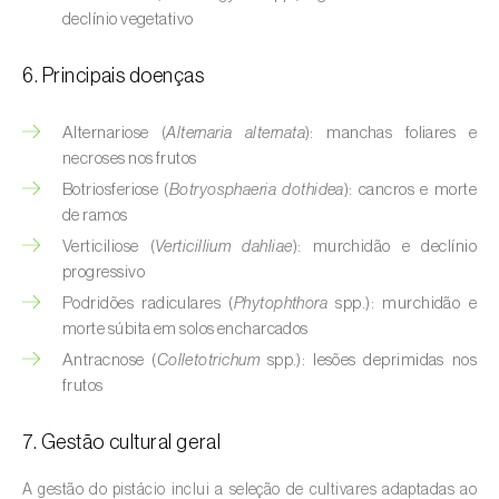
Buxo (
Buxus sempervirens L.
)
declínio vegetativo
Cacaueiro (
Theobroma cacao
)
6. Principais doenças
Cafeeiro (
Coffea spp.
)
Alternariose (
Alternaria alternata
): manchas foliares e
Cajueiro (
Anacardium occidentale
)
necroses nos frutos
Botriosferiose (
Botryosphaeria dothidea
): cancros e morte
Cana-de-açúcar (
Saccharum spp.
)
de ramos
Verticiliose (
Verticillium dahliae
): murchidão e declínio
Cânhamo / Canábis (
Cannabis sativa
)
progressivo
Podridões radiculares (
Phytophthora
spp.): murchidão e
Carambola (
Averrhoa carambola
)
morte súbita em solos encharcados
Carpino-europeu (
Carpinus betulus
)
Antracnose (
Colletotrichum
spp.): lesões deprimidas nos
frutos
Carvalhos (
Quercus spp. e Fagus spp.
)
7. Gestão cultural geral
Castanheiro (
Castanea sativa
)
A gestão do pistácio inclui a seleção de cultivares adaptadas ao