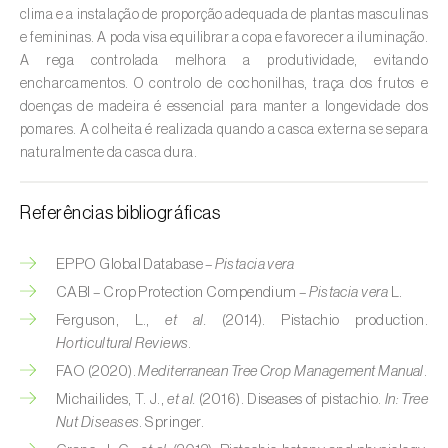
Cebola (
Allium cepa
)
clima e a instalação de proporção adequada de plantas masculinas
e femininas. A poda visa equilibrar a copa e favorecer a iluminação.
Cedro (
Cedrus spp.
)
A rega controlada melhora a produtividade, evitando
encharcamentos. O controlo de cochonilhas, traça dos frutos e
Cenoura (
Daucus carota
)
doenças de madeira é essencial para manter a longevidade dos
pomares. A colheita é realizada quando a casca externa se separa
Centeio (
Secale cereale
)
naturalmente da casca dura.
Cerejeira (
Prunus avium L.
)
Referências bibliográficas
Cevada (
Hordeum vulgare
)
EPPO Global Database –
Pistacia vera
Cherovia / Pastinaca (
Pastinaca sativa
)
CABI – Crop Protection Compendium –
Pistacia vera
L.
Chicória (
Cichorium spp.
)
Ferguson, L.,
et al.
(2014). Pistachio production.
Horticultural Reviews
.
Citrinos (
Citrus spp.
)
FAO (2020).
Mediterranean Tree Crop Management Manual
.
Colza (
Brassica napus
)
Michailides, T. J.,
et al.
(2016). Diseases of pistachio.
In:
Tree
Nut Diseases
. Springer.
Coqueiro (
Cocos nucifera
)