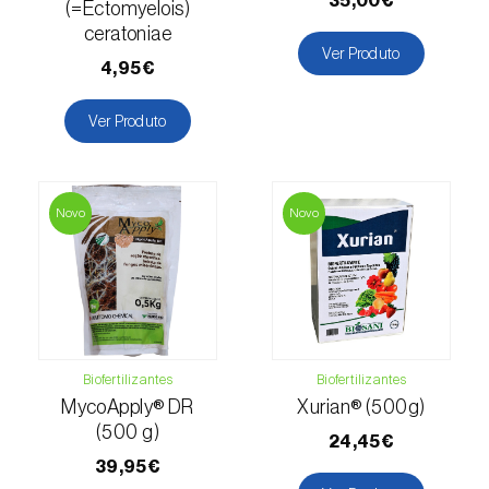
35,00€
(=Ectomyelois)
ceratoniae
Lentilha (
Lens culinaris
)
Ver Produto
4,95€
Levístico (
Levisticum officinale
)
Ver Produto
Lichia (
Litchi chinensis
)
Limão (
Citrus limon
)
Novo
Novo
Linho (
Linum usitatissimum
)
Loureiro (
Laurus nobilis
)
Lulo / Naranjilla (
Solanum quitoense
)
Lúpulo (
Humulus lupulus
)
Biofertilizantes
Biofertilizantes
MycoApply® DR
Xurian® (500g)
Luzerna / Alfafa (
Medicago sativa
)
(500 g)
24,45€
39,95€
Macadamia (
Macadamia spp.
)