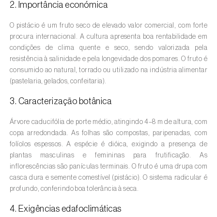
2. Importância económica
Amieiro (
Alnus glutinosa
)
O pistácio é um fruto seco de elevado valor comercial, com forte
procura internacional. A cultura apresenta boa rentabilidade em
Amoreira (
Morus spp.
)
condições de clima quente e seco, sendo valorizada pela
resistência à salinidade e pela longevidade dos pomares. O fruto é
Ananás / Abacaxi (
Ananas comosus
)
consumido ao natural, torrado ou utilizado na indústria alimentar
(pastelaria, gelados, confeitaria).
Anona (
Annona spp.
)
3. Caracterização botânica
Áreas não cultivadas (
-
)
Árvore caducifólia de porte médio, atingindo 4–8 m de altura, com
Aromáticas, condimentares e medicinais
copa arredondada. As folhas são compostas, paripenadas, com
(
Coriandrum, Petroselinum, Mentha, Ocimum,
folíolos espessos. A espécie é dióica, exigindo a presença de
Artemisia, Foeniculum, Laurus, Majorana,
plantas masculinas e femininas para frutificação. As
Melissa, Pimpinella, Rosmarinus e outras
)
inflorescências são panículas terminais. O fruto é uma drupa com
casca dura e semente comestível (pistácio). O sistema radicular é
Arroz (
Oryza spp.
)
profundo, conferindo boa tolerância à seca.
Aveia (
Avena sativa
)
4. Exigências edafoclimáticas