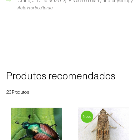
Crane, J. C.,
et al.
(2012). Pistachio botany and physiology.
Acta Horticulturae
.
Courgette (
Cucurbita pepo
)
Couve (
Brassica oleracea
)
Craveiro (
Dianthus caryophyllus
)
Crisântemo (
Chrysanthemum spp.
)
Damasqueiro / Alperce (
Prunus armeniaca
)
Produtos recomendados
Diospireiro (
Diospyros spp.
)
23Produtos
Dracena (
Dracaena spp.
)
Endívia (
Cichorium intybus
)
Novo
Ervilha (
Pisum sativum
)
Espargo (
Asparagus officinalis
)