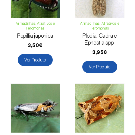
Espinafre (
Spinacia oleracea
)
Fava (
Vicia faba
)
Armadilhas, Atrativos e
Armadilhas, Atrativos e
Feromonas
Feromonas
Popillia japonica
Plodia, Cadra e
Feijão-comum (
Phaseolus vulgaris
)
Ephestia spp.
3,50€
Feijão-frade (
Vigna spp.
)
3,95€
Ver Produto
Feijoa (
Feijoa sellowiana
)
Ver Produto
Figueira (
Ficus carica
)
Framboesa (
Rubus idaeus
)
Framboesa preta (
Rubus occidentalis
)
Freixo (
Fraxinus spp.
)
Gerbera (
Gerbera
)