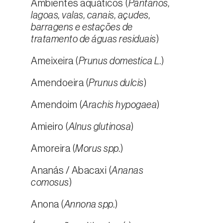
Ambientes aquáticos (
Pântanos,
lagoas, valas, canais, açudes,
barragens e estações de
tratamento de águas residuais
)
Ameixeira (
Prunus domestica L.
)
Amendoeira (
Prunus dulcis
)
Amendoim (
Arachis hypogaea
)
Amieiro (
Alnus glutinosa
)
Amoreira (
Morus spp.
)
Ananás / Abacaxi (
Ananas
comosus
)
Anona (
Annona spp.
)