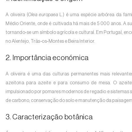
A oliveira (
Olea europaea
L.) é uma espécie arbórea da famí
Médio Oriente, onde é cultivada há mais de 5 000 anos. A s
tornando‑se um símbolo agrícola e cultural. Em Portugal, e
no Alentejo, Trás‑os‑Montes e Beira Interior.
2. Importância económica
A oliveira é uma das culturas permanentes mais relevant
azeitona para azeite e para consumo de mesa. O azeite 
impulsionado por pomares modernos de regadio e sistemas sup
de carbono, conservação do solo e manutenção da paisagem 
3. Caracterização botânica