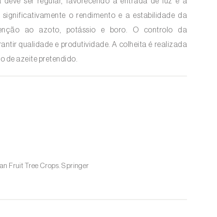
da deve ser regular, favorecendo a entrada de luz e a
 significativamente o rendimento e a estabilidade da
tenção ao azoto, potássio e boro. O controlo da
ntir qualidade e produtividade. A colheita é realizada
o de azeite pretendido.
n Fruit Tree Crops. Springer