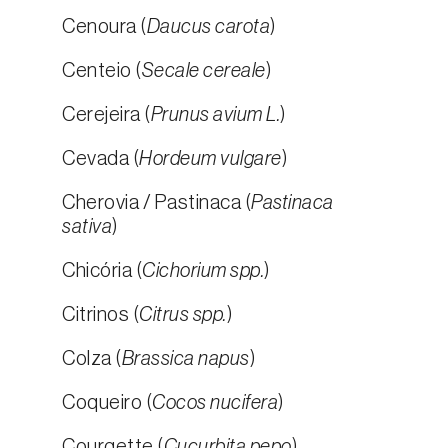
Cenoura (
Daucus carota
)
Centeio (
Secale cereale
)
Cerejeira (
Prunus avium L.
)
Cevada (
Hordeum vulgare
)
Cherovia / Pastinaca (
Pastinaca
sativa
)
Chicória (
Cichorium spp.
)
Citrinos (
Citrus spp.
)
Colza (
Brassica napus
)
Coqueiro (
Cocos nucifera
)
Courgette (
Cucurbita pepo
)