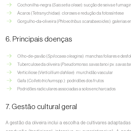
Cochonilha‑negra (
Saissetia oleae
): sucção de seiva e fumagi
Ácaros (Tetranychidae): cloroses e redução da fotossíntese
Gorgulho‑da‑oliveira (
Phloeotribus scarabaeoides
): galerias 
6. Principais doenças
Olho‑de‑pavão (
Spilocaea oleagina
): manchas foliares e desfo
Tuberculose da oliveira (
Pseudomonas savastanoi
pv.
savasta
Verticiliose (
Verticillium dahliae
): murchidão vascular
Gafa (
Colletotrichum
spp.): podridões dos frutos
Podridões radiculares associadas a solos encharcados
7. Gestão cultural geral
A gestão da oliveira inclui a escolha de cultivares adaptadas