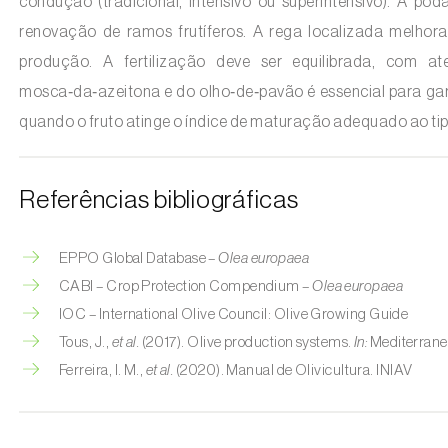
condução (tradicional, intensivo ou superintensivo). A po
renovação de ramos frutíferos. A rega localizada melhora
produção. A fertilização deve ser equilibrada, com a
mosca‑da‑azeitona e do olho‑de‑pavão é essencial para gara
quando o fruto atinge o índice de maturação adequado ao tip
Referências bibliográficas
EPPO Global Database –
Olea europaea
CABI – Crop Protection Compendium –
Olea europaea
IOC – International Olive Council: Olive Growing Guide
Tous, J.,
et al.
(2017). Olive production systems.
In:
Mediterranea
Ferreira, I. M.,
et al.
(2020). Manual de Olivicultura. INIAV