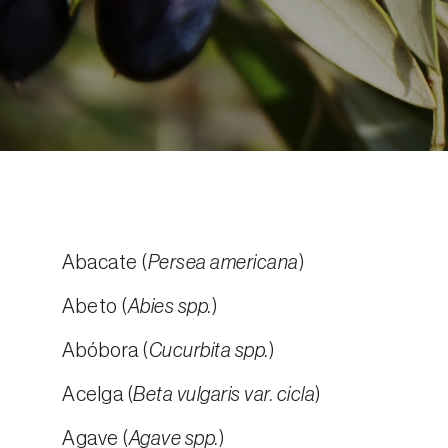
Abacate (
Persea americana
)
Abeto (
Abies spp.
)
Abóbora (
Cucurbita spp.
)
Acelga (
Beta vulgaris var. cicla
)
Agave (
Agave spp.
)