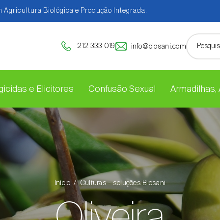
 Agricultura Biológica e Produção Integrada.
212 333 019
info@biosani.com
icidas e Elicitores
Confusão Sexual
Armadilhas,
Início
Culturas - soluções Biosani
Oliveira