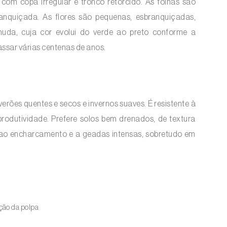
 com copa irregular e tronco retorcido. As folhas são
ranquiçada. As flores são pequenas, esbranquiçadas,
nuda, cuja cor evolui do verde ao preto conforme a
assar várias centenas de anos.
erões quentes e secos e invernos suaves. É resistente à
rodutividade. Prefere solos bem drenados, de textura
el ao encharcamento e a geadas intensas, sobretudo em
ção da polpa
s