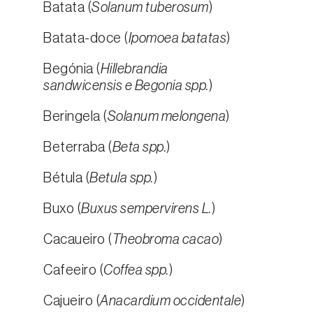
Batata (
Solanum tuberosum
)
Batata-doce (
Ipomoea batatas
)
Begónia (
Hillebrandia
sandwicensis e Begonia spp.
)
Beringela (
Solanum melongena
)
Beterraba (
Beta spp.
)
Bétula (
Betula spp.
)
Buxo (
Buxus sempervirens L.
)
Cacaueiro (
Theobroma cacao
)
Cafeeiro (
Coffea spp.
)
Cajueiro (
Anacardium occidentale
)