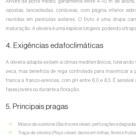
Árvore de porte médio, geralmente entre 4–10 m de altura,
opostas, lanceoladas, coriáceas, com página inferior esb
reunidas em panículas axilares. O fruto é uma drupa car
maturação. A oliveira é uma espécie longeva, podendo ultrap
4. Exigências edafoclimáticas
A oliveira adapta‑se bem a climas mediterrânicos, tolerando v
seca, mas beneficia de rega controlada para maximizar a p
franca a franco‑arenosa, com pH entre 6,0 e 8,5. É sensív
fases jovens ou durante a floração.
5. Principais pragas
Mosca‑da‑azeitona (
Bactrocera oleae
): perfurações e degrada
Traça‑da‑oliveira (
Prays oleae
): danos em folhas, flores e fruto