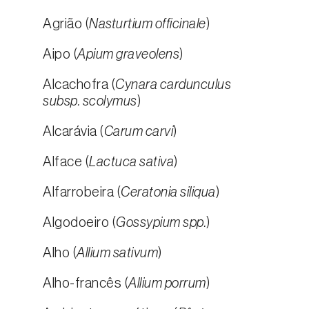
Agrião (
Nasturtium officinale
)
Aipo (
Apium graveolens
)
Alcachofra (
Cynara cardunculus
subsp. scolymus
)
Alcarávia (
Carum carvi
)
Alface (
Lactuca sativa
)
Alfarrobeira (
Ceratonia siliqua
)
Algodoeiro (
Gossypium spp.
)
Alho (
Allium sativum
)
Alho-francês (
Allium porrum
)