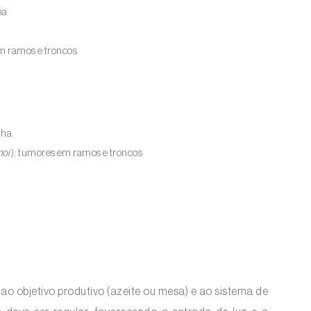
na
em ramos e troncos
lha
noi
): tumores em ramos e troncos
 ao objetivo produtivo (azeite ou mesa) e ao sistema de