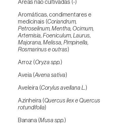
Áreas não cultivadas (
-
)
Aromáticas, condimentares e
medicinais (
Coriandrum,
Petroselinum, Mentha, Ocimum,
Artemisia, Foeniculum, Laurus,
Majorana, Melissa, Pimpinella,
Rosmarinus e outras
)
Arroz (
Oryza spp.
)
Aveia (
Avena sativa
)
Aveleira (
Corylus avellana L.
)
Azinheira (
Quercus ilex e Quercus
rotundifolia
)
Banana (
Musa spp.
)