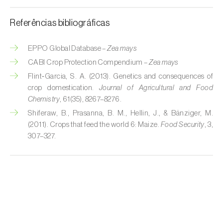
Courgette (
Cucurbita pepo
)
Referências bibliográficas
Couve (
Brassica oleracea
)
EPPO Global Database –
Zea mays
CABI Crop Protection Compendium –
Zea mays
Craveiro (
Dianthus caryophyllus
)
Flint‑Garcia, S. A. (2013). Genetics and consequences of
Crisântemo (
Chrysanthemum spp.
)
crop domestication.
Journal of Agricultural and Food
Chemistry
, 61(35), 8267–8276.
Damasqueiro / Alperce (
Prunus armeniaca
)
Shiferaw, B., Prasanna, B. M., Hellin, J., & Bänziger, M.
(2011). Crops that feed the world 6: Maize.
Food Security
, 3,
Diospireiro (
Diospyros spp.
)
307–327.
Dracena (
Dracaena spp.
)
Endívia (
Cichorium intybus
)
Ervilha (
Pisum sativum
)
Espargo (
Asparagus officinalis
)