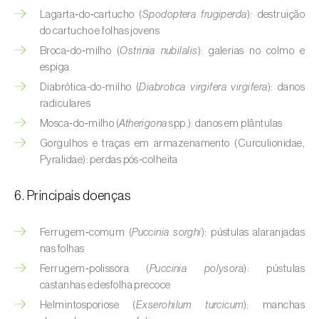
Buxo (
Buxus sempervirens L.
)
Lagarta‑do‑cartucho (
Spodoptera frugiperda
): destruição
do cartucho e folhas jovens
Cacaueiro (
Theobroma cacao
)
Broca‑do‑milho (
Ostrinia nubilalis
): galerias no colmo e
espiga
Cafeeiro (
Coffea spp.
)
Diabrótica-do-milho (
Diabrotica virgifera virgifera
): danos
Cajueiro (
Anacardium occidentale
)
radiculares
Mosca‑do‑milho (
Atherigona
spp.): danos em plântulas
Cana-de-açúcar (
Saccharum spp.
)
Gorgulhos e traças em armazenamento (Curculionidae,
Pyralidae): perdas pós‑colheita
Cânhamo / Canábis (
Cannabis sativa
)
Carambola (
Averrhoa carambola
)
6. Principais doenças
Carpino-europeu (
Carpinus betulus
)
Ferrugem‑comum (
Puccinia sorghi
): pústulas alaranjadas
nas folhas
Carvalhos (
Quercus spp. e Fagus spp.
)
Ferrugem‑polissora (
Puccinia polysora
): pústulas
castanhas e desfolha precoce
Castanheiro (
Castanea sativa
)
Helmintosporiose (
Exserohilum turcicum
): manchas