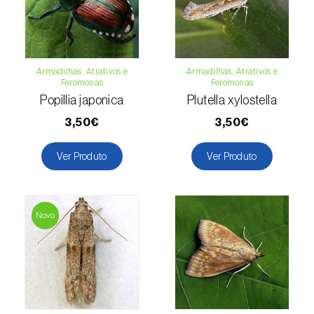
Macieira (
Malus domestica
)
Malagueta, chilli e rocoto (
Capsicum
annuum, C. frutescens e C. pubescens
)
Armadilhas, Atrativos e
Armadilhas, Atrativos e
Feromonas
Feromonas
Popillia japonica
Plutella xylostella
Mandioca (
Manihot esculenta
)
3,50€
3,50€
Mangueira (
Mangifera indica
)
Ver Produto
Ver Produto
Manjericão / Basílico (
Ocimum basilicum
)
Maracujazeiro (
Passiflora edulis
)
Novo
Marmeleiro (
Cydonia oblonga
)
Massango / Milheto (
Pennisetum glaucum
)
Medronheiro (
Arbutus unedo
)