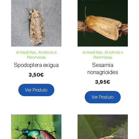
Lentilha (
Lens culinaris
)
Levístico (
Levisticum officinale
)
Lichia (
Litchi chinensis
)
Armadilhas, Atrativos e
Armadilhas, Atrativos e
Limão (
Citrus limon
)
Feromonas
Feromonas
Spodoptera exigua
Sesamia
Linho (
Linum usitatissimum
)
nonagrioides
3,50€
Loureiro (
Laurus nobilis
)
3,95€
Ver Produto
Lulo / Naranjilla (
Solanum quitoense
)
Ver Produto
Lúpulo (
Humulus lupulus
)
Luzerna / Alfafa (
Medicago sativa
)
Macadamia (
Macadamia spp.
)