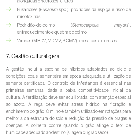
Cebola (
Allium cepa
)
alongadas e necroses foliares
Fusarioses (
Fusarium
spp.): podridões da espiga e risco de
Cedro (
Cedrus spp.
)
micotoxinas
Podridão‑do‑colmo (
Stenocarpella maydis
):
Cenoura (
Daucus carota
)
enfraquecimento e quebra do colmo
Centeio (
Secale cereale
)
Viroses (MRDV, MDMV, SCMV): mosaicos e cloroses
Cerejeira (
Prunus avium L.
)
7. Gestão cultural geral
Cevada (
Hordeum vulgare
)
A gestão inclui a escolha de híbridos adaptados ao ciclo e
condições locais, sementeira em época adequada e utilização de
Cherovia / Pastinaca (
Pastinaca sativa
)
semente certificada. O controlo de infestantes é essencial nas
primeiras semanas, dada a baixa competitividade inicial da
Chicória (
Cichorium spp.
)
cultura. A fertilização deve ser equilibrada, com atenção especial
ao azoto. A rega deve evitar stress hídrico na floração e
Citrinos (
Citrus spp.
)
enchimento do grão. O milho é também utilizado em rotações para
melhoria da estrutura do solo e redução da pressão de pragas e
Colza (
Brassica napus
)
doenças. A colheita ocorre quando o grão atinge o teor de
humidade adequado ao destino (silagem ou grão seco).
Coqueiro (
Cocos nucifera
)