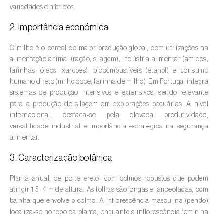
variedades e híbridos.
Amieiro (
Alnus glutinosa
)
2. Importância económica
Amoreira (
Morus spp.
)
O milho é o cereal de maior produção global, com utilizações na
alimentação animal (ração, silagem), indústria alimentar (amidos,
Ananás / Abacaxi (
Ananas comosus
)
farinhas, óleos, xaropes), biocombustíveis (etanol) e consumo
humano direto (milho doce, farinha de milho). Em Portugal integra
Anona (
Annona spp.
)
sistemas de produção intensivos e extensivos, sendo relevante
Áreas não cultivadas (
-
)
para a produção de silagem em explorações pecuárias. A nível
internacional, destaca‑se pela elevada produtividade,
Aromáticas, condimentares e medicinais
versatilidade industrial e importância estratégica na segurança
(
Coriandrum, Petroselinum, Mentha, Ocimum,
alimentar.
Artemisia, Foeniculum, Laurus, Majorana,
3. Caracterização botânica
Melissa, Pimpinella, Rosmarinus e outras
)
Planta anual, de porte ereto, com colmos robustos que podem
Arroz (
Oryza spp.
)
atingir 1,5–4 m de altura. As folhas são longas e lanceoladas, com
bainha que envolve o colmo. A inflorescência masculina (pendo)
Aveia (
Avena sativa
)
localiza‑se no topo da planta, enquanto a inflorescência feminina