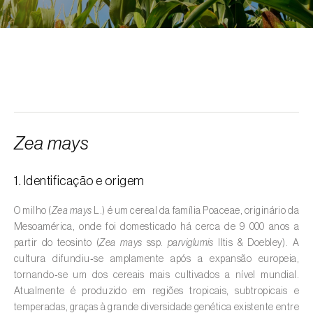
Alcarávia (
Carum carvi
)
Alface (
Lactuca sativa
)
Alfarrobeira (
Ceratonia siliqua
)
Algodoeiro (
Gossypium spp.
)
Alho (
Allium sativum
)
Zea mays
Alho-francês (
Allium porrum
)
1. Identificação e origem
Ambientes aquáticos (
Pântanos, lagoas,
valas, canais, açudes, barragens e estações
O milho (
Zea mays
L.) é um cereal da família Poaceae, originário da
de tratamento de águas residuais
)
Mesoamérica, onde foi domesticado há cerca de 9 000 anos a
partir do teosinto (
Zea mays
ssp.
parviglumis
Iltis & Doebley). A
Ameixeira (
Prunus domestica L.
)
cultura difundiu‑se amplamente após a expansão europeia,
tornando‑se um dos cereais mais cultivados a nível mundial.
Amendoeira (
Prunus dulcis
)
Atualmente é produzido em regiões tropicais, subtropicais e
temperadas, graças à grande diversidade genética existente entre
Amendoim (
Arachis hypogaea
)