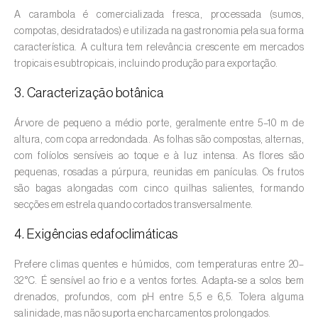
A carambola é comercializada fresca, processada (sumos,
Amieiro (
Alnus glutinosa
)
compotas, desidratados) e utilizada na gastronomia pela sua forma
característica. A cultura tem relevância crescente em mercados
Amoreira (
Morus spp.
)
tropicais e subtropicais, incluindo produção para exportação.
Ananás / Abacaxi (
Ananas comosus
)
3. Caracterização botânica
Anona (
Annona spp.
)
Árvore de pequeno a médio porte, geralmente entre 5–10 m de
altura, com copa arredondada. As folhas são compostas, alternas,
Áreas não cultivadas (
-
)
com folíolos sensíveis ao toque e à luz intensa. As flores são
pequenas, rosadas a púrpura, reunidas em panículas. Os frutos
Aromáticas, condimentares e medicinais
são bagas alongadas com cinco quilhas salientes, formando
(
Coriandrum, Petroselinum, Mentha, Ocimum,
secções em estrela quando cortados transversalmente.
Artemisia, Foeniculum, Laurus, Majorana,
4. Exigências edafoclimáticas
Melissa, Pimpinella, Rosmarinus e outras
)
Arroz (
Oryza spp.
)
Prefere climas quentes e húmidos, com temperaturas entre 20–
32 °C. É sensível ao frio e a ventos fortes. Adapta‑se a solos bem
Aveia (
Avena sativa
)
drenados, profundos, com pH entre 5,5 e 6,5. Tolera alguma
salinidade, mas não suporta encharcamentos prolongados.