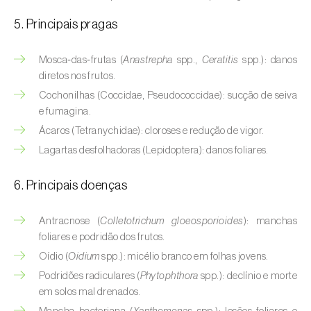
Aveleira (
Corylus avellana L.
)
5. Principais pragas
Azinheira (
Quercus ilex e Quercus
rotundifolia
)
Mosca‑das‑frutas (
Anastrepha
spp.,
Ceratitis
spp.): danos
diretos nos frutos.
Banana (
Musa spp.
)
Cochonilhas (Coccidae, Pseudococcidae): sucção de seiva
e fumagina.
Batata (
Solanum tuberosum
)
Ácaros (Tetranychidae): cloroses e redução de vigor.
Batata-doce (
Ipomoea batatas
)
Lagartas desfolhadoras (Lepidoptera): danos foliares.
Begónia (
Hillebrandia sandwicensis e
6. Principais doenças
Begonia spp.
)
Antracnose (
Colletotrichum gloeosporioides
): manchas
Beringela (
Solanum melongena
)
foliares e podridão dos frutos.
Beterraba (
Beta spp.
)
Oídio (
Oidium
spp.): micélio branco em folhas jovens.
Podridões radiculares (
Phytophthora
spp.): declínio e morte
Bétula (
Betula spp.
)
em solos mal drenados.