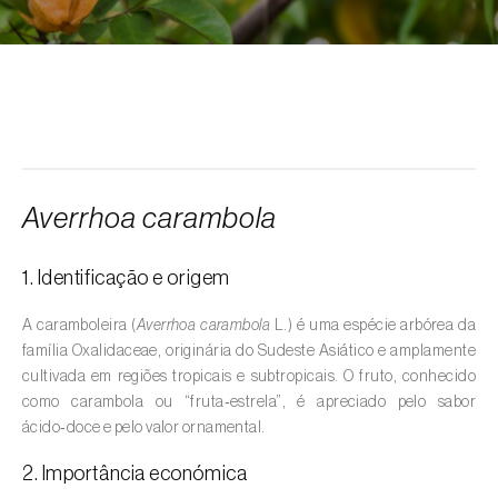
Alcarávia (
Carum carvi
)
Alface (
Lactuca sativa
)
Alfarrobeira (
Ceratonia siliqua
)
Algodoeiro (
Gossypium spp.
)
Alho (
Allium sativum
)
Averrhoa carambola
Alho-francês (
Allium porrum
)
1. Identificação e origem
Ambientes aquáticos (
Pântanos, lagoas,
valas, canais, açudes, barragens e estações
A caramboleira (
Averrhoa carambola
L.) é uma espécie arbórea da
de tratamento de águas residuais
)
família Oxalidaceae, originária do Sudeste Asiático e amplamente
cultivada em regiões tropicais e subtropicais. O fruto, conhecido
Ameixeira (
Prunus domestica L.
)
como carambola ou “fruta‑estrela”, é apreciado pelo sabor
ácido‑doce e pelo valor ornamental.
Amendoeira (
Prunus dulcis
)
2. Importância económica
Amendoim (
Arachis hypogaea
)