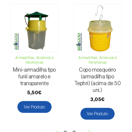
Lentilha (
Lens culinaris
)
Levístico (
Levisticum officinale
)
Lichia (
Litchi chinensis
)
Limão (
Citrus limon
)
Armadilhas, Atrativos e
Armadilhas, Atrativos e
Feromonas
Feromonas
Linho (
Linum usitatissimum
)
Mini-armadilha tipo
Copo mosqueiro
Loureiro (
Laurus nobilis
)
funil amarelo e
(armadilha tipo
transparente
Tephri) (acima de 50
Lulo / Naranjilla (
Solanum quitoense
)
uni.)
5,50€
3,05€
Lúpulo (
Humulus lupulus
)
Ver Produto
Ver Produto
Luzerna / Alfafa (
Medicago sativa
)
Macadamia (
Macadamia spp.
)