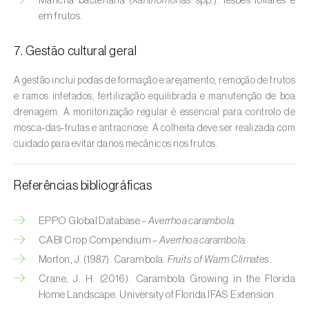
Mancha bacteriana (
Xanthomonas
spp.): lesões foliares e
Buxo (
Buxus sempervirens L.
)
em frutos.
Cacaueiro (
Theobroma cacao
)
7. Gestão cultural geral
Cafeeiro (
Coffea spp.
)
A gestão inclui podas de formação e arejamento, remoção de frutos
e ramos infetados, fertilização equilibrada e manutenção de boa
Cajueiro (
Anacardium occidentale
)
drenagem. A monitorização regular é essencial para controlo de
Cana-de-açúcar (
Saccharum spp.
)
mosca‑das‑frutas e antracnose. A colheita deve ser realizada com
cuidado para evitar danos mecânicos nos frutos.
Cânhamo / Canábis (
Cannabis sativa
)
Referências bibliográficas
Carambola (
Averrhoa carambola
)
Carpino-europeu (
Carpinus betulus
)
EPPO Global Database –
Averrhoa carambola.
CABI Crop Compendium –
Averrhoa carambola.
Carvalhos (
Quercus spp. e Fagus spp.
)
Morton, J. (1987). Carambola.
Fruits of Warm Climates
.
Crane, J. H. (2016). Carambola Growing in the Florida
Castanheiro (
Castanea sativa
)
Home Landscape. University of Florida IFAS Extension.