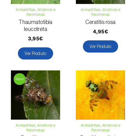
Armadilhas, Atrativos e
Armadilhas, Atrativos e
Courgette (
Cucurbita pepo
)
Feromonas
Feromonas
Thaumatotibia
Ceratitis rosa
Couve (
Brassica oleracea
)
leucotreta
4,95€
Craveiro (
Dianthus caryophyllus
)
3,95€
Ver Produto
Crisântemo (
Chrysanthemum spp.
)
Ver Produto
Damasqueiro / Alperce (
Prunus armeniaca
)
Diospireiro (
Diospyros spp.
)
Novo
Dracena (
Dracaena spp.
)
Endívia (
Cichorium intybus
)
Ervilha (
Pisum sativum
)
Armadilhas, Atrativos e
Armadilhas, Atrativos e
Feromonas
Feromonas
Espargo (
Asparagus officinalis
)