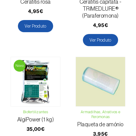
Ceratitis rosa
Ceratitis capitata -
TRIMEDLURE®
Espinafre (
Spinacia oleracea
)
4,95€
(Paraferomona)
Fava (
Vicia faba
)
4,95€
Ver Produto
Feijão-comum (
Phaseolus vulgaris
)
Ver Produto
Feijão-frade (
Vigna spp.
)
Feijoa (
Feijoa sellowiana
)
Novo
Figueira (
Ficus carica
)
Framboesa (
Rubus idaeus
)
Framboesa preta (
Rubus occidentalis
)
Biofertilizantes
Armadilhas, Atrativos e
Freixo (
Fraxinus spp.
)
Feromonas
AlgiPower (1 kg)
Plaqueta de amónio
35,00€
Gerbera (
Gerbera
)
3,95€