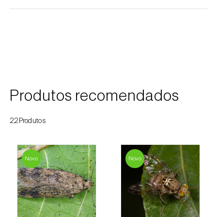
Cebola (
Allium cepa
)
Cedro (
Cedrus spp.
)
Cenoura (
Daucus carota
)
Centeio (
Secale cereale
)
Cerejeira (
Prunus avium L.
)
Produtos recomendados
Cevada (
Hordeum vulgare
)
22Produtos
Cherovia / Pastinaca (
Pastinaca sativa
)
Chicória (
Cichorium spp.
)
Novo
Novo
Citrinos (
Citrus spp.
)
Colza (
Brassica napus
)
Coqueiro (
Cocos nucifera
)