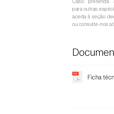
Caso pretenda a
para outras espéci
aceda à seção de
ou consulte-nos a
Documen
Ficha téc