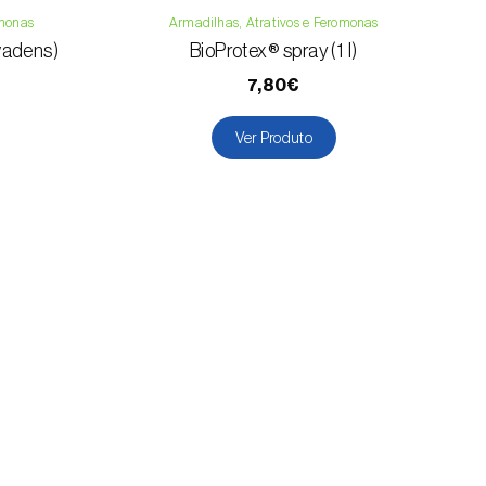
omonas
Armadilhas, Atrativos e Feromonas
nvadens)
BioProtex® spray (1 l)
7,80€
Ver Produto