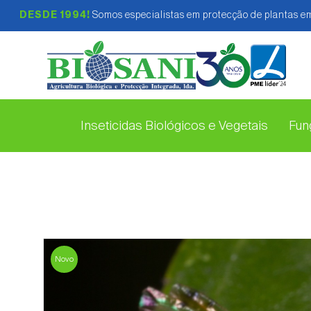
DESDE 1994!
Somos especialistas em protecção de plantas em
Inseticidas Biológicos e Vegetais
Fung
Novo