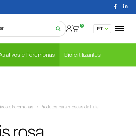
0
 Atrativos e Feromonas
Biofertilizantes
tivos e Feromonas
Produtos para moscas da fruta
is rosa