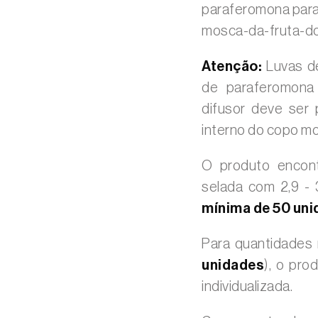
paraferomona para
mosca-da-fruta-do
Atenção:
Luvas de
de paraferomona
difusor deve ser
interno do copo mo
O produto encont
selada com 2,9 - 
mínima de 50 uni
Para quantidades
unidades
), o pro
individualizada.