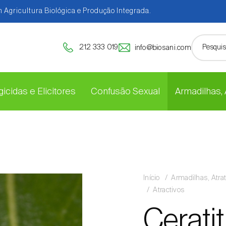
 Agricultura Biológica e Produção Integrada.
212 333 019
info@biosani.com
icidas e Elicitores
Confusão Sexual
Armadilhas,
Início
Armadilhas, Atra
Atractivos
Ceratit