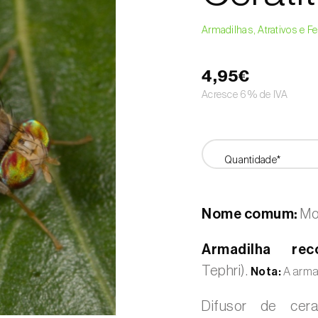
Armadilhas, Atrativos e 
4,95€
Acresce 6% de IVA
Quantidade*
Nome comum:
Mo
Armadilha rec
Tephri).
Nota:
A arma
Difusor de cer