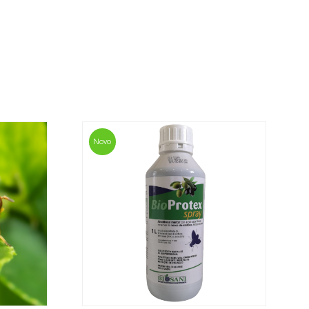
valor mais económico. Após receber a
sani contacta o cliente o mais brevemente
mação referente ao valor total da encomenda
i e rocoto
mento.
da, contacte-nos:
33 019
Novo
osani.com
contacto