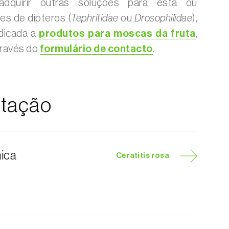
dquirir outras soluções para esta ou
es de dípteros (
Tephritidae
ou
Drosophilidae
),
dicada a
produtos para moscas da fruta
,
través do
formulário de contacto
.
tação
nica
Ceratitis rosa