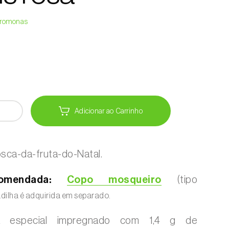
Feromonas
Adicionar ao Carrinho
sca-da-fruta-do-Natal.
omendada:
Copo mosqueiro
(tipo
dilha é adquirida em separado.
a especial impregnado com 1,4 g de