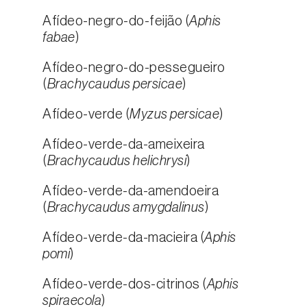
Afídeo-negro-do-feijão (
Aphis
fabae
)
Afídeo-negro-do-pessegueiro
(
Brachycaudus persicae
)
Afídeo-verde (
Myzus persicae
)
Afídeo-verde-da-ameixeira
(
Brachycaudus helichrysi
)
Afídeo-verde-da-amendoeira
(
Brachycaudus amygdalinus
)
Afídeo-verde-da-macieira (
Aphis
pomi
)
Afídeo-verde-dos-citrinos (
Aphis
spiraecola
)