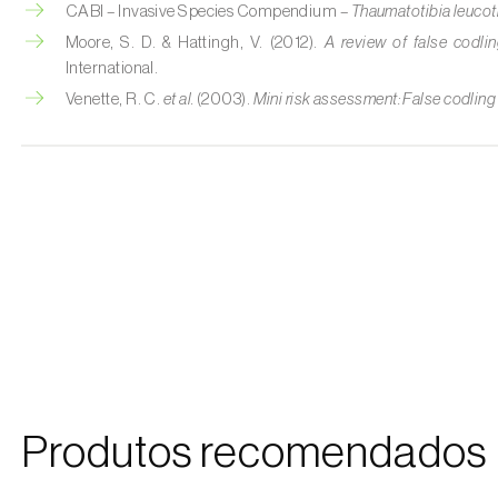
CABI – Invasive Species Compendium –
Thaumatotibia leucotr
Moore, S. D. & Hattingh, V. (2012).
A review of false codlin
International.
Venette, R. C.
et al.
(2003).
Mini risk assessment: False codling
Produtos recomendados