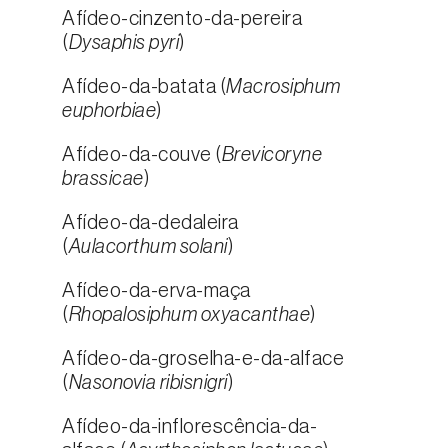
Afídeo-cinzento-da-pereira
(
Dysaphis pyri
)
Afídeo-da-batata (
Macrosiphum
euphorbiae
)
Afídeo-da-couve (
Brevicoryne
brassicae
)
Afídeo-da-dedaleira
(
Aulacorthum solani
)
Afídeo-da-erva-maça
(
Rhopalosiphum oxyacanthae
)
Afídeo-da-groselha-e-da-alface
(
Nasonovia ribisnigri
)
Afídeo-da-inflorescência-da-