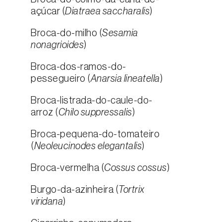
açúcar (
Diatraea saccharalis
)
Broca-do-milho (
Sesamia
nonagrioides
)
Broca-dos-ramos-do-
pessegueiro (
Anarsia lineatella
)
Broca-listrada-do-caule-do-
arroz (
Chilo suppressalis
)
Broca-pequena-do-tomateiro
(
Neoleucinodes elegantalis
)
Broca-vermelha (
Cossus cossus
)
Burgo-da-azinheira (
Tortrix
viridana
)