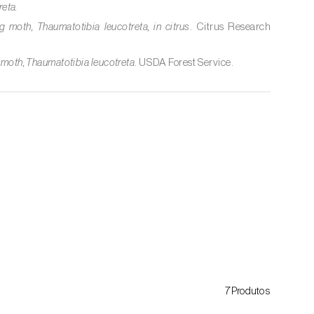
eta.
g moth, Thaumatotibia leucotreta, in citrus
. Citrus Research
 moth, Thaumatotibia leucotreta
. USDA Forest Service.
7Produtos