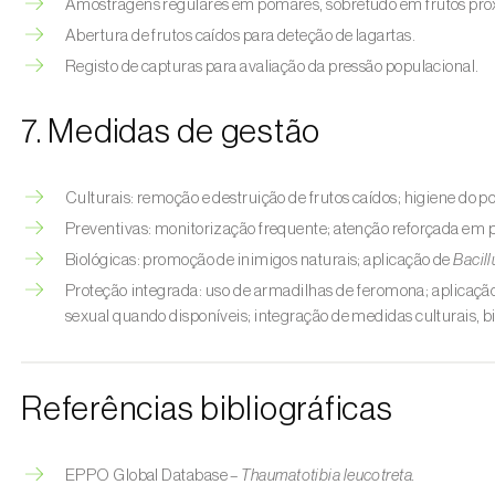
Amostragens regulares em pomares, sobretudo em frutos pró
Abertura de frutos caídos para deteção de lagartas.
Registo de capturas para avaliação da pressão populacional.
7. Medidas de gestão
Culturais: remoção e destruição de frutos caídos; higiene do p
Preventivas: monitorização frequente; atenção reforçada em p
Biológicas: promoção de inimigos naturais; aplicação de
Bacill
Proteção integrada: uso de armadilhas de feromona; aplicação 
sexual quando disponíveis; integração de medidas culturais, b
Referências bibliográficas
EPPO Global Database –
Thaumatotibia leucotreta.