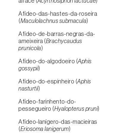
alface (
Acyrthosiphon lactucae
)
Afídeo-das-hastes-da-roseira
(
Maculolachnus submacula
)
Afídeo-de-barras-negras-da-
ameixeira (
Brachycaudus
prunicola
)
Afídeo-do-algodoeiro (
Aphis
gossypii
)
Afídeo-do-espinheiro (
Aphis
nasturtii
)
Afídeo-farinhento-do-
pessegueiro (
Hyalopterus pruni
)
Afídeo-lanígero-das-macieiras
(
Eriosoma lanigerum
)