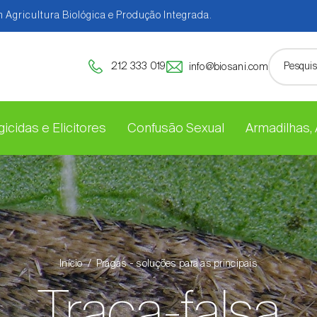
 Agricultura Biológica e Produção Integrada.
212 333 019
info@biosani.com
icidas e Elicitores
Confusão Sexual
Armadilhas,
Início
Pragas - soluções para as principais
Traça-falsa