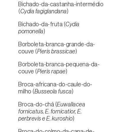
Bichado-da-castanha-intermédio
(
Cydia fagiglandana
)
Bichado-da-fruta (
Cydia
pomonella
)
Borboleta-branca-grande-da-
couve (
Pieris brassicae
)
Borboleta-branca-pequena-da-
couve (
Pieris rapae
)
Broca-africana-do-caule-do-
milho (
Busseola fusca
)
Broca-do-chá (
Euwallacea
fornicatus, E. fornicatior, E.
perbrevis e E. kuroshio
)
Broca-do-colmo-da-cana-de-