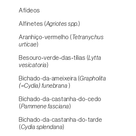
Afídeos
Alfinetes (
Agriotes spp.
)
Aranhiço-vermelho (
Tetranychus
urticae
)
Besouro‑verde‑das‑tílias (
Lytta
vesicatoria
)
Bichado-da-ameixeira (
Grapholita
(=Cydia) funebrana
)
Bichado-da-castanha-do-cedo
(
Pammene fasciana
)
Bichado-da-castanha-do-tarde
(
Cydia splendana
)