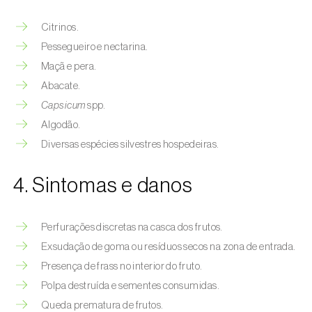
Citrinos.
Pessegueiro e nectarina.
Maçã e pera.
Abacate.
Capsicum
spp.
Algodão.
Diversas espécies silvestres hospedeiras.
4. Sintomas e danos
Perfurações discretas na casca dos frutos.
Exsudação de goma ou resíduos secos na zona de entrada.
Presença de frass no interior do fruto.
Polpa destruída e sementes consumidas.
Queda prematura de frutos.