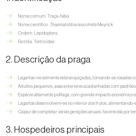
Nome comum: Traça‑falsa
Nome científico:
Thaumatotibia leucotreta
Meyrick
Ordem: Lepidoptera
Família: Tortricidae
2. Descrição da praga
Lagartas inicialmente esbranquiçadas, tornando‑se rosadas ou
Adultos pequenos, asas anteriores acastanhadas com padrões i
Espécie altamente polífaga, com grande impacto económico em
Lagartas desenvolvem‑se no interior dos frutos, alimentando‑
Capaz de completar várias gerações anuais, favorecida por t
3. Hospedeiros principais