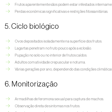
Frutos aparentemente sãos podem estar infestados intername
Perdas económicas significativas e restrições fitossanitárias.
5. Ciclo biológico
Ovos depositados isoladamente na superfície dos frutos.
Lagartas penetram no fruto pouco após a eclosão.
Pupação no solo ou no interior de frutos caídos.
Adultos com atividade crepuscular e noturna.
Várias gerações por ano, dependendo das condições climática
6. Monitorização
Armadilhas de feromona sexual para captura de machos.
Observação direta de sintomas nos frutos.