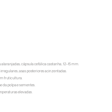
 alaranjadas; cápsula cefálica castanha; 12–15 mm.
rregulares; asas posteriores acinzentadas.
 fruticultura.
se da polpa e sementes.
emperaturas elevadas.