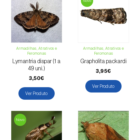
Novo
Lentilha (
Lens culinaris
)
Levístico (
Levisticum officinale
)
Lichia (
Litchi chinensis
)
Armadilhas, Atrativos e
Armadilhas, Atrativos e
Limão (
Citrus limon
)
Feromonas
Feromonas
Lymantria dispar (1 a
Grapholita packardi
Linho (
Linum usitatissimum
)
49 uni.)
3,95€
3,50€
Loureiro (
Laurus nobilis
)
Ver Produto
Ver Produto
Lulo / Naranjilla (
Solanum quitoense
)
Lúpulo (
Humulus lupulus
)
Novo
Luzerna / Alfafa (
Medicago sativa
)
Macadamia (
Macadamia spp.
)