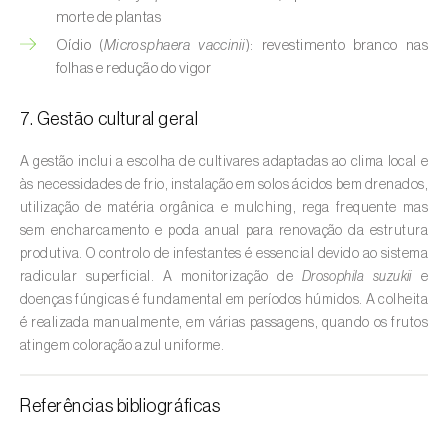
Cebola (
Allium cepa
)
morte de plantas
Cedro (
Cedrus spp.
)
Oídio (
Microsphaera vaccinii
): revestimento branco nas
folhas e redução do vigor
Cenoura (
Daucus carota
)
7. Gestão cultural geral
Centeio (
Secale cereale
)
A gestão inclui a escolha de cultivares adaptadas ao clima local e
Cerejeira (
Prunus avium L.
)
às necessidades de frio, instalação em solos ácidos bem drenados,
utilização de matéria orgânica e mulching, rega frequente mas
Cevada (
Hordeum vulgare
)
sem encharcamento e poda anual para renovação da estrutura
produtiva. O controlo de infestantes é essencial devido ao sistema
Cherovia / Pastinaca (
Pastinaca sativa
)
radicular superficial. A monitorização de
Drosophila suzukii
e
doenças fúngicas é fundamental em períodos húmidos. A colheita
Chicória (
Cichorium spp.
)
é realizada manualmente, em várias passagens, quando os frutos
atingem coloração azul uniforme.
Citrinos (
Citrus spp.
)
Colza (
Brassica napus
)
Referências bibliográficas
Coqueiro (
Cocos nucifera
)