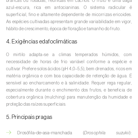
brancas ou rosadas, reunidas em cachos. O fruto é uma baga
Aveleira (
Corylus avellana L.
)
azul‑escura, rica em antocianinas. O sistema radicular é
superficial, fino e altamente dependente de micorrizas ericoides.
Azinheira (
Quercus ilex e Quercus
As espécies cultivadas apresentam grande variabilidade em vigor,
rotundifolia
)
hábito de crescimento, época de floração e tamanho do fruto.
Banana (
Musa spp.
)
4. Exigências edafoclimáticas
Batata (
Solanum tuberosum
)
O mirtilo adapta‑se a climas temperados húmidos, com
necessidade de horas de frio variável conforme a espécie e
Batata-doce (
Ipomoea batatas
)
cultivar. Prefere solos ácidos (pH 4,0–5,5), bem drenados, ricos em
matéria orgânica e com boa capacidade de retenção de água. É
Begónia (
Hillebrandia sandwicensis e
sensível ao encharcamento e à salinidade. Requer rega regular,
Begonia spp.
)
especialmente durante o enchimento dos frutos, e beneficia de
cobertura orgânica (mulching) para manutenção da humidade e
Beringela (
Solanum melongena
)
proteção das raízes superficiais.
Beterraba (
Beta spp.
)
5. Principais pragas
Bétula (
Betula spp.
)
Drosófila‑de‑asa‑manchada (
Drosophila suzukii
):