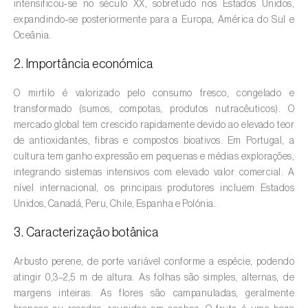
intensificou‑se no século XX, sobretudo nos Estados Unidos,
expandindo‑se posteriormente para a Europa, América do Sul e
Amieiro (
Alnus glutinosa
)
Oceânia.
Amoreira (
Morus spp.
)
2. Importância económica
Ananás / Abacaxi (
Ananas comosus
)
O mirtilo é valorizado pelo consumo fresco, congelado e
transformado (sumos, compotas, produtos nutracêuticos). O
Anona (
Annona spp.
)
mercado global tem crescido rapidamente devido ao elevado teor
de antioxidantes, fibras e compostos bioativos. Em Portugal, a
Áreas não cultivadas (
-
)
cultura tem ganho expressão em pequenas e médias explorações,
integrando sistemas intensivos com elevado valor comercial. A
Aromáticas, condimentares e medicinais
nível internacional, os principais produtores incluem Estados
(
Coriandrum, Petroselinum, Mentha, Ocimum,
Unidos, Canadá, Peru, Chile, Espanha e Polónia.
Artemisia, Foeniculum, Laurus, Majorana,
Melissa, Pimpinella, Rosmarinus e outras
)
3. Caracterização botânica
Arroz (
Oryza spp.
)
Arbusto perene, de porte variável conforme a espécie, podendo
atingir 0,3–2,5 m de altura. As folhas são simples, alternas, de
Aveia (
Avena sativa
)
margens inteiras. As flores são campanuladas, geralmente