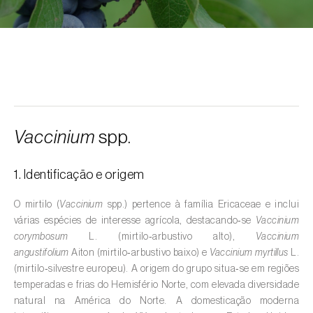
Alcarávia (
Carum carvi
)
Alface (
Lactuca sativa
)
Alfarrobeira (
Ceratonia siliqua
)
Algodoeiro (
Gossypium spp.
)
Alho (
Allium sativum
)
Vaccinium
spp.
Alho-francês (
Allium porrum
)
1. Identificação e origem
Ambientes aquáticos (
Pântanos, lagoas,
valas, canais, açudes, barragens e estações
O mirtilo (
Vaccinium
spp.) pertence à família Ericaceae e inclui
de tratamento de águas residuais
)
várias espécies de interesse agrícola, destacando‑se
Vaccinium
corymbosum
L. (mirtilo‑arbustivo alto),
Vaccinium
Ameixeira (
Prunus domestica L.
)
angustifolium
Aiton (mirtilo‑arbustivo baixo) e
Vaccinium myrtillus
L.
(mirtilo‑silvestre europeu). A origem do grupo situa‑se em regiões
Amendoeira (
Prunus dulcis
)
temperadas e frias do Hemisfério Norte, com elevada diversidade
natural na América do Norte. A domesticação moderna
Amendoim (
Arachis hypogaea
)