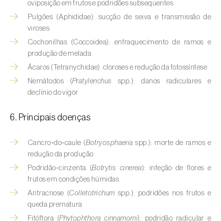
oviposição em frutos e podridões subsequentes
Buxo (
Buxus sempervirens L.
)
Pulgões (Aphididae): sucção de seiva e transmissão de
Cacaueiro (
Theobroma cacao
)
viroses
Cochonilhas (Coccoidea): enfraquecimento de ramos e
Cafeeiro (
Coffea spp.
)
produção de melada
Ácaros (Tetranychidae): cloroses e redução da fotossíntese
Cajueiro (
Anacardium occidentale
)
Nemátodos (
Pratylenchus
spp.): danos radiculares e
Cana-de-açúcar (
Saccharum spp.
)
declínio do vigor
Cânhamo / Canábis (
Cannabis sativa
)
6. Principais doenças
Carambola (
Averrhoa carambola
)
Cancro‑do‑caule (
Botryosphaeria
spp.): morte de ramos e
redução da produção
Carpino-europeu (
Carpinus betulus
)
Podridão‑cinzenta (
Botrytis cinerea
): infeção de flores e
Carvalhos (
Quercus spp. e Fagus spp.
)
frutos em condições húmidas
Antracnose (
Colletotrichum
spp.): podridões nos frutos e
Castanheiro (
Castanea sativa
)
queda prematura
Fitóftora (
Phytophthora cinnamomi
): podridão radicular e