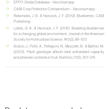
EPPO Global Database –
Vaccinium
spp.
CABI Crop Protection Compendium –
Vaccinium
spp.
Courgette (
Cucurbita pepo
)
Retamales, J. B., & Hancock, J. F. (2012).
Blueberries
. CABI
Couve (
Brassica oleracea
)
Publishing.
Lobos, G. A., & Hancock, J. F. (2015). Breeding blueberries
Craveiro (
Dianthus caryophyllus
)
for a changing global environment.
Journal of the American
Society for Horticultural Science
, 140(2), 89–100.
Crisântemo (
Chrysanthemum spp.
)
Scalzo, J., Politi, A., Pellegrini, N., Mezzetti, B., & Battino, M.
(2005). Plant genotype affects total antioxidant capacity
Damasqueiro / Alperce (
Prunus armeniaca
)
and phenolic contents in fruit.
Nutrition
, 21(2), 207–213.
Diospireiro (
Diospyros spp.
)
Dracena (
Dracaena spp.
)
Endívia (
Cichorium intybus
)
Ervilha (
Pisum sativum
)
Espargo (
Asparagus officinalis
)