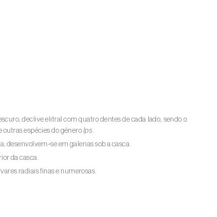
scuro; declive elitral com quatro dentes de cada lado, sendo o
e outras espécies do género
Ips
.
a; desenvolvem‑se em galerias sob a casca.
ior da casca.
rvares radiais finas e numerosas.