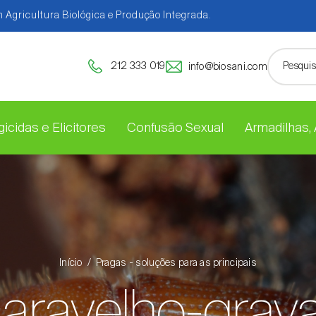
 Agricultura Biológica e Produção Integrada.
212 333 019
info@biosani.com
icidas e Elicitores
Confusão Sexual
Armadilhas,
Início
Pragas - soluções para as principais
aravelho-grav