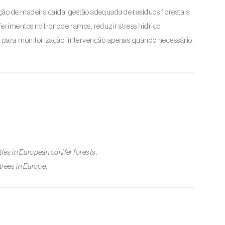
ão de madeira caída; gestão adequada de resíduos florestais.
erimentos no tronco e ramos; reduzir stress hídrico.
 para monitorização; intervenção apenas quando necessário;
es in European conifer forests
.
 trees in Europe
.