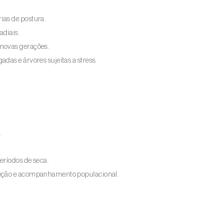
ias de postura.
adiais.
 novas gerações.
das e árvores sujeitas a stress.
.
eríodos de seca.
teção e acompanhamento populacional.