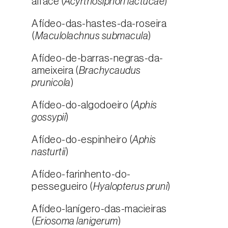
alface (
Acyrthosiphon lactucae
)
Afídeo-das-hastes-da-roseira
(
Maculolachnus submacula
)
Afídeo-de-barras-negras-da-
ameixeira (
Brachycaudus
prunicola
)
Afídeo-do-algodoeiro (
Aphis
gossypii
)
Afídeo-do-espinheiro (
Aphis
nasturtii
)
Afídeo-farinhento-do-
pessegueiro (
Hyalopterus pruni
)
Afídeo-lanígero-das-macieiras
(
Eriosoma lanigerum
)