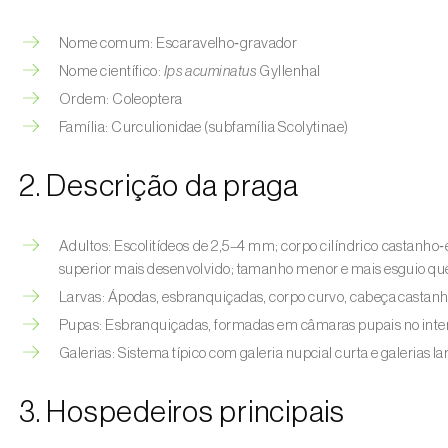
Nome comum: Escaravelho‑gravador
Nome científico:
Ips acuminatus
Gyllenhal
Ordem: Coleoptera
Família: Curculionidae (subfamília Scolytinae)
2. Descrição da praga
Adultos: Escolitídeos de 2,5–4 mm; corpo cilíndrico castanho‑e
superior mais desenvolvido; tamanho menor e mais esguio qu
Larvas: Ápodas, esbranquiçadas, corpo curvo, cabeça castanh
Pupas: Esbranquiçadas, formadas em câmaras pupais no inter
Galerias: Sistema típico com galeria nupcial curta e galerias la
3. Hospedeiros principais