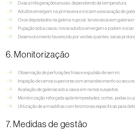
Duas a três gerações anuais, dependendo da temperatura.
Adultos emergem na primavera e iniciam a escavação de galer
Ovos depositados na galeria nupcial; larvas escavam galerias r
Pupação sob a casca; novos adultos emergem e podem iniciar
Desenvolvimento favorecido por verões quentes, secas prolonga
6. Monitorização
Observação de perfurações finas e expulsão de serrim.
Inspeção de ramos superiores com amarelecimento ou secura
Avaliação de galerias sob a casca em ramos suspeitos.
Monitorização reforçada após tempestades, cortes, podas ou p
Utilização de armadilhas com feromonas específicas para de
7. Medidas de gestão