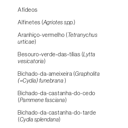
Afídeos
Alfinetes (
Agriotes spp.
)
Aranhiço-vermelho (
Tetranychus
urticae
)
Besouro‑verde‑das‑tílias (
Lytta
vesicatoria
)
Bichado-da-ameixeira (
Grapholita
(=Cydia) funebrana
)
Bichado-da-castanha-do-cedo
(
Pammene fasciana
)
Bichado-da-castanha-do-tarde
(
Cydia splendana
)