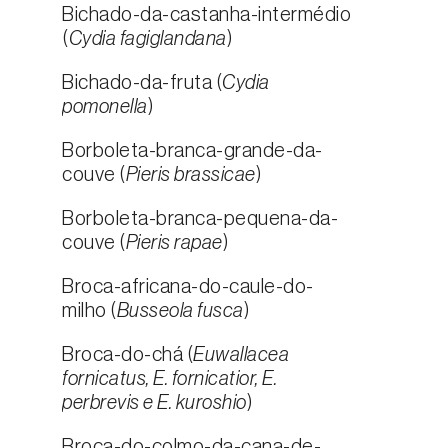
Bichado-da-castanha-intermédio
(
Cydia fagiglandana
)
Bichado-da-fruta (
Cydia
pomonella
)
Borboleta-branca-grande-da-
couve (
Pieris brassicae
)
Borboleta-branca-pequena-da-
couve (
Pieris rapae
)
Broca-africana-do-caule-do-
milho (
Busseola fusca
)
Broca-do-chá (
Euwallacea
fornicatus, E. fornicatior, E.
perbrevis e E. kuroshio
)
Broca-do-colmo-da-cana-de-