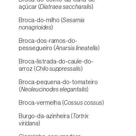
açúcar (
Diatraea saccharalis
)
Broca-do-milho (
Sesamia
nonagrioides
)
Broca-dos-ramos-do-
pessegueiro (
Anarsia lineatella
)
Broca-listrada-do-caule-do-
arroz (
Chilo suppressalis
)
Broca-pequena-do-tomateiro
(
Neoleucinodes elegantalis
)
Broca-vermelha (
Cossus cossus
)
Burgo-da-azinheira (
Tortrix
viridana
)