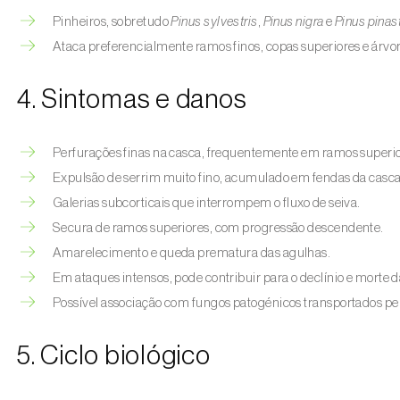
Pinheiros, sobretudo
Pinus sylvestris
,
Pinus nigra
e
Pinus pinas
Ataca preferencialmente ramos finos, copas superiores e árvor
4. Sintomas e danos
Perfurações finas na casca, frequentemente em ramos superio
Expulsão de serrim muito fino, acumulado em fendas da casca 
Galerias subcorticais que interrompem o fluxo de seiva.
Secura de ramos superiores, com progressão descendente.
Amarelecimento e queda prematura das agulhas.
Em ataques intensos, pode contribuir para o declínio e morte d
Possível associação com fungos patogénicos transportados pel
5. Ciclo biológico