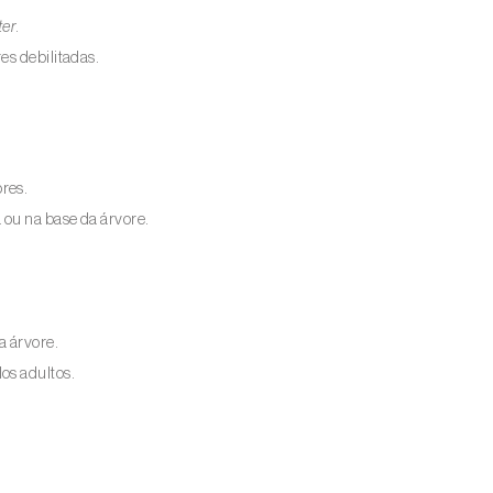
ter
.
es debilitadas.
res.
ou na base da árvore.
a árvore.
os adultos.