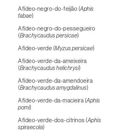
Afídeo-negro-do-feijão (
Aphis
fabae
)
Afídeo-negro-do-pessegueiro
(
Brachycaudus persicae
)
Afídeo-verde (
Myzus persicae
)
Afídeo-verde-da-ameixeira
(
Brachycaudus helichrysi
)
Afídeo-verde-da-amendoeira
(
Brachycaudus amygdalinus
)
Afídeo-verde-da-macieira (
Aphis
pomi
)
Afídeo-verde-dos-citrinos (
Aphis
spiraecola
)