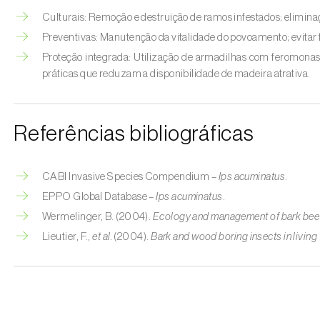
Culturais: Remoção e destruição de ramos infestados; eliminaç
Preventivas: Manutenção da vitalidade do povoamento; evitar f
Proteção integrada: Utilização de armadilhas com feromonas
práticas que reduzam a disponibilidade de madeira atrativa.
Referências bibliográficas
CABI Invasive Species Compendium –
Ips acuminatus
.
EPPO Global Database –
Ips acuminatus
.
Wermelinger, B. (2004).
Ecology and management of bark beetl
Lieutier, F.,
et al.
(2004).
Bark and wood boring insects in living