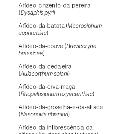
Afídeo-cinzento-da-pereira
(
Dysaphis pyri
)
Afídeo-da-batata (
Macrosiphum
euphorbiae
)
Afídeo-da-couve (
Brevicoryne
brassicae
)
Afídeo-da-dedaleira
(
Aulacorthum solani
)
Afídeo-da-erva-maça
(
Rhopalosiphum oxyacanthae
)
Afídeo-da-groselha-e-da-alface
(
Nasonovia ribisnigri
)
Afídeo-da-inflorescência-da-