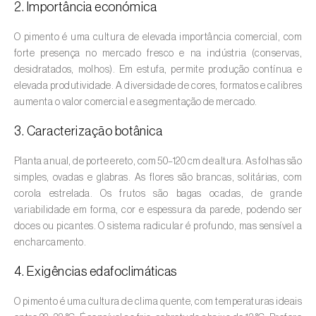
2. Importância económica
Amieiro (
Alnus glutinosa
)
O pimento é uma cultura de elevada importância comercial, com
forte presença no mercado fresco e na indústria (conservas,
Amoreira (
Morus spp.
)
desidratados, molhos). Em estufa, permite produção contínua e
elevada produtividade. A diversidade de cores, formatos e calibres
Ananás / Abacaxi (
Ananas comosus
)
aumenta o valor comercial e a segmentação de mercado.
Anona (
Annona spp.
)
3. Caracterização botânica
Áreas não cultivadas (
-
)
Planta anual, de porte ereto, com 50–120 cm de altura. As folhas são
simples, ovadas e glabras. As flores são brancas, solitárias, com
Aromáticas, condimentares e medicinais
corola estrelada. Os frutos são bagas ocadas, de grande
(
Coriandrum, Petroselinum, Mentha, Ocimum,
variabilidade em forma, cor e espessura da parede, podendo ser
Artemisia, Foeniculum, Laurus, Majorana,
doces ou picantes. O sistema radicular é profundo, mas sensível a
Melissa, Pimpinella, Rosmarinus e outras
)
encharcamento.
Arroz (
Oryza spp.
)
4. Exigências edafoclimáticas
Aveia (
Avena sativa
)
O pimento é uma cultura de clima quente, com temperaturas ideais