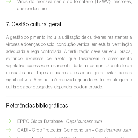
Cebola (
Allium cepa
)
Vírus do bronzeamento do tomateiro (TSWV): necroses,
anéis e declínio
Cedro (
Cedrus spp.
)
7. Gestão cultural geral
Cenoura (
Daucus carota
)
A gestão do pimento inclui a utilização de cultivares resistentes a
Centeio (
Secale cereale
)
viroses e doenças do solo, condução vertical em estufa, ventilação
adequada e rega controlada. A fertilização deve ser equilibrada,
Cerejeira (
Prunus avium L.
)
evitando excessos de azoto que favorecem o crescimento
vegetativo excessivo e a suscetibilidade a doenças. O controlo de
Cevada (
Hordeum vulgare
)
mosca‑branca, tripes e ácaros é essencial para evitar perdas
significativas. A colheita é realizada quando os frutos atingem o
Cherovia / Pastinaca (
Pastinaca sativa
)
calibre e a cor desejados, dependendo do mercado.
Chicória (
Cichorium spp.
)
Referências bibliográficas
Citrinos (
Citrus spp.
)
EPPO Global Database –
Capsicum annuum
Colza (
Brassica napus
)
CABI – Crop Protection Compendium –
Capsicum annuum
Coqueiro (
Cocos nucifera
)