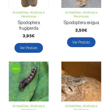
Lentilha (
Lens culinaris
)
Armadilhas, Atrativos e
Armadilhas, Atrativos e
Feromonas
Feromonas
Levístico (
Levisticum officinale
)
Spodoptera
Spodoptera exigua
frugiperda
3,50€
Lichia (
Litchi chinensis
)
3,95€
Limão (
Citrus limon
)
Ver Produto
Ver Produto
Linho (
Linum usitatissimum
)
Loureiro (
Laurus nobilis
)
Novo
Lulo / Naranjilla (
Solanum quitoense
)
Lúpulo (
Humulus lupulus
)
Luzerna / Alfafa (
Medicago sativa
)
Armadilhas, Atrativos e
Armadilhas, Atrativos e
Macadamia (
Macadamia spp.
)
Feromonas
Feromonas