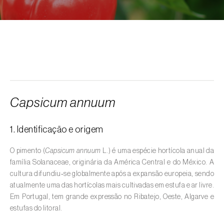
Alcarávia (
Carum carvi
)
Alface (
Lactuca sativa
)
Alfarrobeira (
Ceratonia siliqua
)
Algodoeiro (
Gossypium spp.
)
Alho (
Allium sativum
)
Capsicum annuum
Alho-francês (
Allium porrum
)
1. Identificação e origem
Ambientes aquáticos (
Pântanos, lagoas,
valas, canais, açudes, barragens e estações
O pimento (
Capsicum annuum
L.) é uma espécie hortícola anual da
de tratamento de águas residuais
)
família Solanaceae, originária da América Central e do México. A
cultura difundiu‑se globalmente após a expansão europeia, sendo
Ameixeira (
Prunus domestica L.
)
atualmente uma das hortícolas mais cultivadas em estufa e ar livre.
Em Portugal, tem grande expressão no Ribatejo, Oeste, Algarve e
Amendoeira (
Prunus dulcis
)
estufas do litoral.
Amendoim (
Arachis hypogaea
)