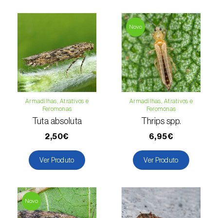
Espinafre (
Spinacia oleracea
)
Novo
Fava (
Vicia faba
)
Feijão-comum (
Phaseolus vulgaris
)
Feijão-frade (
Vigna spp.
)
Feijoa (
Feijoa sellowiana
)
Armadilhas, Atrativos e
Armadilhas, Atrativos e
Feromonas
Feromonas
Tuta absoluta
Thrips spp.
Figueira (
Ficus carica
)
2,50€
6,95€
Framboesa (
Rubus idaeus
)
Ver Produto
Ver Produto
Framboesa preta (
Rubus occidentalis
)
Freixo (
Fraxinus spp.
)
Novo
Gerbera (
Gerbera
)