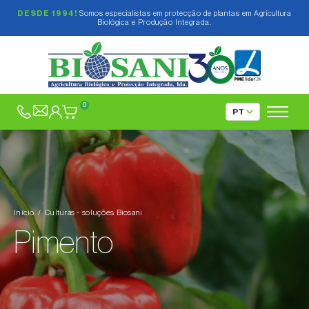
DESDE 1994!
Somos especialistas em protecção de plantas em Agricultura
Biológica e Produção Integrada.
Abacate (
Persea americana
)
Abeto (
Abies spp.
)
0
Abóbora (
Cucurbita spp.
)
Acelga (
Beta vulgaris var. cicla
)
Agave (
Agave spp.
)
Agrião (
Nasturtium officinale
)
Início
Culturas - soluções Biosani
Aipo (
Apium graveolens
)
Pimento
Alcachofra (
Cynara cardunculus subsp.
scolymus
)