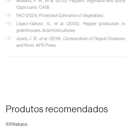
Bosland, P. W.,
et al.
(2012).
Peppers: Vegetable and Spice
Capsicums
. CABI.
Courgette (
Cucurbita pepo
)
FAO (2021).
Protected Cultivation of Vegetables
.
López‑Gálvez, G.,
et al.
(2020). Pepper production in
Couve (
Brassica oleracea
)
greenhouses.
Acta Horticulturae
.
Craveiro (
Dianthus caryophyllus
)
Jones, J. B.,
et al.
(2014).
Compendium of Pepper Diseases
and Pests
. APS Press.
Crisântemo (
Chrysanthemum spp.
)
Damasqueiro / Alperce (
Prunus armeniaca
)
Diospireiro (
Diospyros spp.
)
Dracena (
Dracaena spp.
)
Endívia (
Cichorium intybus
)
Produtos recomendados
Ervilha (
Pisum sativum
)
63Produtos
Espargo (
Asparagus officinalis
)