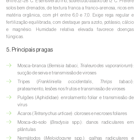
entre 22–28 °C. É sensível ao frio, sobretudo abaixo de 12 °C. Prefere
Aveleira (
Corylus avellana L.
)
solos bem drenados, de textura franca a franco‑arenosa, ricos em
matéria orgânica, com pH entre 6,0 e 7,0. Exige rega regular e
Azinheira (
Quercus ilex e Quercus
fertilização equilibrada, com destaque para azoto, potássio, cálcio
rotundifolia
)
e magnésio. Humidade relativa elevada favorece doenças
fúngicas.
Banana (
Musa spp.
)
5. Principais pragas
Batata (
Solanum tuberosum
)
Mosca‑branca (
Bemisia tabaci
,
Trialeurodes vaporariorum
):
Batata-doce (
Ipomoea batatas
)
sucção de seiva e transmissão de viroses
Begónia (
Hillebrandia sandwicensis e
Tripes (
Frankliniella occidentalis
,
Thrips tabaci
):
Begonia spp.
)
prateamento, lesões nos frutos e transmissão de viroses
Pulgões (Aphididae): enrolamento foliar e transmissão de
Beringela (
Solanum melongena
)
vírus
Ácaros (
Tetranychus urticae
): cloroses e necroses foliares
Beterraba (
Beta spp.
)
Mosca‑do‑solo (
Bradysia
spp.): danos radiculares em
Bétula (
Betula spp.
)
plântulas
Nemátodos (
Meloidogyne
spp.): galhas radiculares e