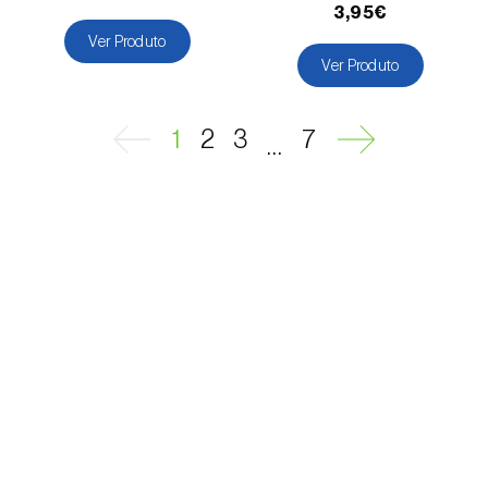
Melancia (
Citrullus lanatus
)
3,95€
Ver Produto
Melão (
Cucumis melo
)
Ver Produto
Meloa (
Cucumis melo: var. reticulatus, var.
cantalupensis e var. inodorus
)
1
2
3
7
...
Milho (
Zea mays
)
Mirtilo (
Vaccinium spp.
)
Morango (
Fragaria spp.
)
Mostajeiro-branco (
Sorbus aria
)
Nabo (
Brassica rapa
)
Nectarina (
Prunus persica var. nucipersica
)
Nespereira (
Eriobotrya japonica
)