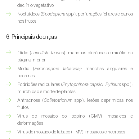
Buxo (
Buxus sempervirens L.
)
declínio vegetativo
Noctuídeos (
Spodoptera
spp.): perfurações foliares e danos
Cacaueiro (
Theobroma cacao
)
nos frutos
Cafeeiro (
Coffea spp.
)
6. Principais doenças
Cajueiro (
Anacardium occidentale
)
Oídio (
Leveillula taurica
): manchas cloróticas e micélio na
Cana-de-açúcar (
Saccharum spp.
)
página inferior
Míldio (
Peronospora tabacina
): manchas angulares e
Cânhamo / Canábis (
Cannabis sativa
)
necroses
Podridões radiculares (
Phytophthora capsici
,
Pythium
spp.):
Carambola (
Averrhoa carambola
)
murchidão e morte de plantas
Carpino-europeu (
Carpinus betulus
)
Antracnose (
Colletotrichum
spp.): lesões deprimidas nos
frutos
Carvalhos (
Quercus spp. e Fagus spp.
)
Vírus do mosaico do pepino (CMV): mosaicos e
deformações
Castanheiro (
Castanea sativa
)
Vírus do mosaico do tabaco (TMV): mosaicos e necroses