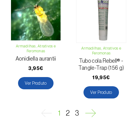
Armadilhas, Atrativos e
Armadilhas, Atrativos e
Feromonas
Feromonas
Aonidiella aurantii
Tubo cola Rebell® -
Tangle-Trap (156 g)
3,95€
19,95€
Ver Produto
Ver Produto
1
2
3