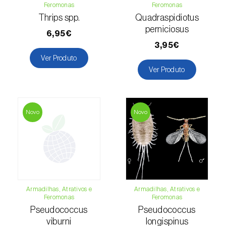
Feromonas
Feromonas
Thrips spp.
Quadraspidiotus
perniciosus
6,95€
3,95€
Ver Produto
Ver Produto
Novo
Novo
Armadilhas, Atrativos e
Armadilhas, Atrativos e
Feromonas
Feromonas
Pseudococcus
Pseudococcus
viburni
longispinus