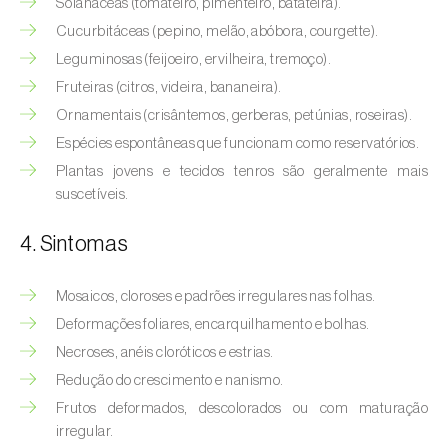
Solanáceas (tomateiro, pimenteiro, batateira).
Cucurbitáceas (pepino, melão, abóbora, courgette).
Leguminosas (feijoeiro, ervilheira, tremoço).
Fruteiras (citros, videira, bananeira).
Ornamentais (crisântemos, gerberas, petúnias, roseiras).
Espécies espontâneas que funcionam como reservatórios.
Plantas jovens e tecidos tenros são geralmente mais
suscetíveis.
4. Sintomas
Mosaicos, cloroses e padrões irregulares nas folhas.
Deformações foliares, encarquilhamento e bolhas.
Necroses, anéis cloróticos e estrias.
Redução do crescimento e nanismo.
Frutos deformados, descolorados ou com maturação
irregular.