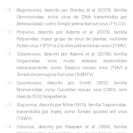
Begomovirus
, descrito por Stanley
et al.
(2005), família
Geminiviridae; inclui vírus de DNA transmitidos por
Bemisia tabaci
, como
Tomato yellow leaf curl virus
(TYLCV).
Potyvirus
, descrito por Adams
et al.
(2005), família
Potyviridae; maior grupo de vírus de plantas, incluindo
Potato virus Y
(PVY) e
Zucchini yellow mosaic virus
(ZYMV).
Tobamovirus
, descrito por Adams
et al.
(2009), família
Virgaviridae; vírus muito estáveis transmitidos
mecanicamente, como
Tobacco mosaic virus
(TMV) e
Tomato brown rugose fruit virus
(ToBRFV).
Cucumovirus
, descrito por Smith (1972), família
Bromoviridae; inclui
Cucumber mosaic virus
(CMV), com
mais de 1000 hospedeiros.
Tospovirus
, descrito por Milne (1970), família Tospoviridae;
transmitidos por tripes, como
Tomato spotted wilt virus
(TSWV).
Crinivirus
, descrito por Klaassen
et al.
(1994), família