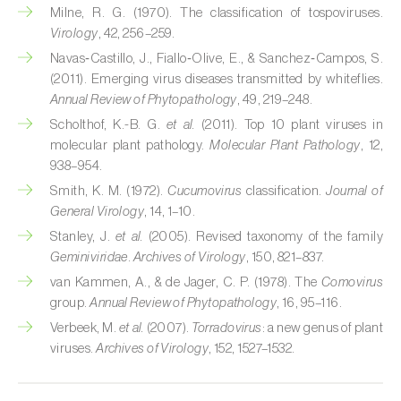
Milne, R. G. (1970). The classification of tospoviruses.
Virology
, 42, 256–259.
Navas‑Castillo, J., Fiallo‑Olive, E., & Sanchez‑Campos, S.
(2011). Emerging virus diseases transmitted by whiteflies.
Annual Review of Phytopathology
, 49, 219–248.
Scholthof, K.-B. G.
et al.
(2011). Top 10 plant viruses in
molecular plant pathology.
Molecular Plant Pathology
, 12,
938–954.
Smith, K. M. (1972).
Cucumovirus
classification.
Journal of
General Virology
, 14, 1–10.
Stanley, J.
et al.
(2005). Revised taxonomy of the family
Geminiviridae
.
Archives of Virology
, 150, 821–837.
van Kammen, A., & de Jager, C. P. (1978). The
Comovirus
group.
Annual Review of Phytopathology
, 16, 95–116.
Verbeek, M.
et al.
(2007).
Torradovirus
: a new genus of plant
viruses.
Archives of Virology
, 152, 1527–1532.