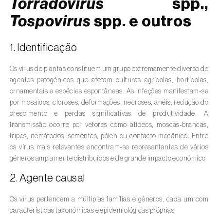
Torradovirus
spp.,
Pedrado (
Venturia spp. e Spilocaea spp.
)
Tospovirus
spp. e outros
Podridão cinzenta (
Botrytis cinerea
)
Podridão-das-raízes (
Pythium spp.
)
1. Identificação
Podridão-mole / Bolor preto (
Rhizopus
Os vírus de plantas constituem um grupo extremamente diverso de
stolonifer
)
agentes patogénicos que afetam culturas agrícolas, hortícolas,
ornamentais e espécies espontâneas. As infeções manifestam‑se
Septoriose (
Septoria spp.
)
por mosaicos, cloroses, deformações, necroses, anéis, redução do
crescimento e perdas significativas de produtividade. A
Vírus (
Begomovirus, Carlavirus, Comovirus,
transmissão ocorre por vetores como afídeos, moscas‑brancas,
Crinivirus, Cucumovirus, Ipomovirus,
tripes, nemátodos, sementes, pólen ou contacto mecânico. Entre
Potyvirus, Tobamovirus, Torradovirus,
os vírus mais relevantes encontram‑se representantes de vários
Tospovirus e outros
)
géneros amplamente distribuídos e de grande impacto económico.
2. Agente causal
Os vírus pertencem a múltiplas famílias e géneros, cada um com
características taxonómicas e epidemiológicas próprias.