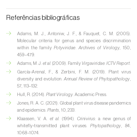
Referências bibliográficas
Adams, M. J., Antoniw, J. F., & Fauquet, C. M. (2005).
Molecular criteria for genus and species discrimination
within the family
Potyviridae
.
Archives of Virology
, 150,
459–479.
Adams, M. J.
et al.
(2009). Family
Virgaviridae
.
ICTV Report
.
García‑Arenal, F., & Zerbini, F. M. (2019). Plant virus
diversity and evolution.
Annual Review of Phytopathology
,
57, 113–132.
Hull, R. (2014).
Plant Virology
. Academic Press.
Jones, R. A. C. (2021). Global plant virus disease pandemics
and epidemics.
Plants
, 10, 233.
Klaassen, V. A.
et al.
(1994).
Crinivirus
: a new genus of
whitefly‑transmitted plant viruses.
Phytopathology
, 84,
1068–1074.