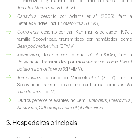
Closteroviridae; transmitidos por mosca‑branca, como
Tomato chlorosis virus
(ToCV).
Carlavirus
, descrito por Adams
et al.
(2005), família
Betaflexiviridae; inclui
Potato virus S
(PVS).
Comovirus
, descrito por van Kammen & de Jager (1978),
família Secoviridae; transmitidos por nemátodes, como
Bean pod mottle virus
(BPMV).
Ipomovirus
, descrito por Fauquet
et al.
(2005), família
Potyviridae; transmitidos por mosca‑branca, como
Sweet
potato mild mottle virus
(SPMMV).
Torradovirus
, descrito por Verbeek
et al.
(2007), família
Secoviridae; transmitidos por mosca‑branca, como
Tomato
torrado virus
(ToTV).
Outros géneros relevantes incluem
Luteovirus
,
Polerovirus
,
Nanovirus
,
Orthotospovirus
e
Alphaflexivirus
.
3. Hospedeiros principais