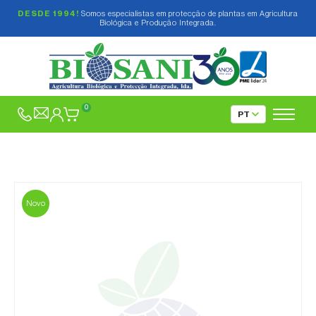
DESDE 1994!
Somos especialistas em protecção de plantas em Agricultura
Biológica e Produção Integrada.
0
Novo