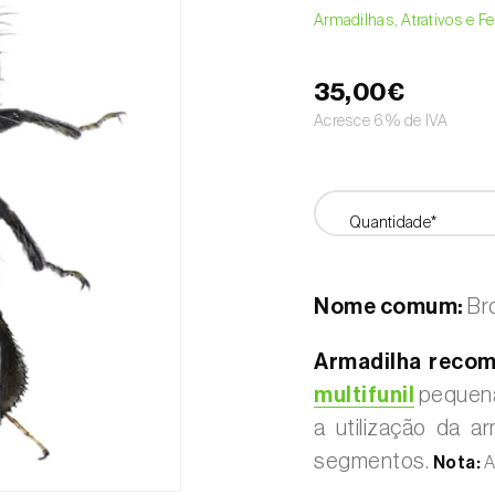
Armadilhas, Atrativos e 
35,00€
Acresce 6% de IVA
Quantidade*
Nome comum:
Br
Armadilha reco
multifunil
pequena
a utilização da a
segmentos.
Nota:
A