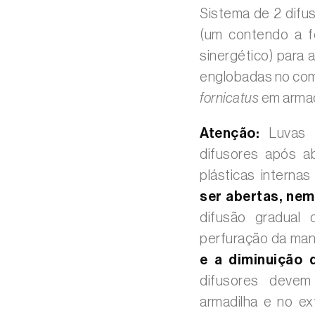
Sistema de 2 difus
(um contendo a f
sinergético) para 
englobadas no co
fornicatus
em armad
Atenção:
Luvas d
difusores após a
plásticas interna
ser abertas, ne
difusão gradual 
perfuração da ma
e a diminuição 
difusores devem
armadilha e no ex