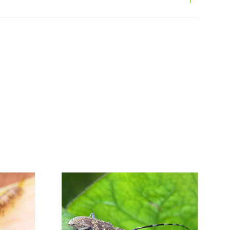
ani podem ser encomendados via internet,
o de compras em cada página.
es é personalizado ao cliente, conforme
valor mais económico. Após receber a
sani contacta o cliente o mais brevemente
mação referente ao valor total da encomenda
mento.
da, contacte-nos:
33 019
osani.com
contacto