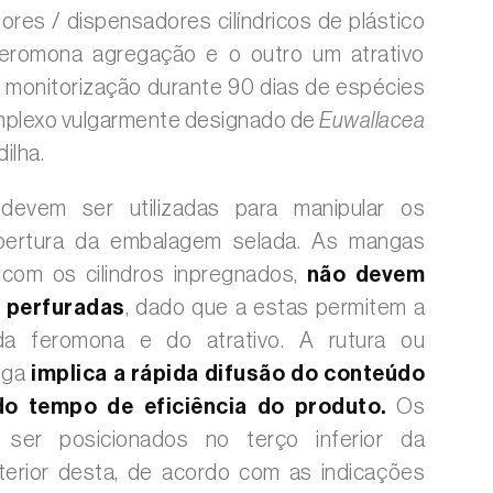
ores / dispensadores cilíndricos de plástico
eromona agregação e o outro um atrativo
a monitorização durante 90 dias de espécies
mplexo vulgarmente designado de
Euwallacea
ilha.
evem ser utilizadas para manipular os
bertura da embalagem selada. As mangas
s com os cilindros inpregnados,
não devem
m perfuradas
, dado que a estas permitem a
da feromona e do atrativo. A rutura ou
nga
implica a rápida difusão do conteúdo
do tempo de eficiência do produto.
Os
 ser posicionados no terço inferior da
terior desta, de acordo com as indicações