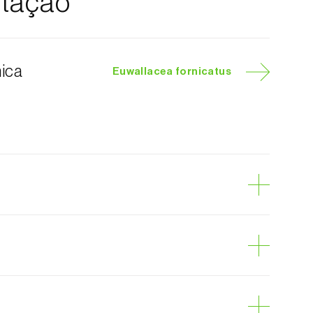
tação
nica
Euwallacea fornicatus