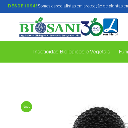
DESDE 1994!
Somos especialistas em protecção de plantas em
Inseticidas Biológicos e Vegetais
Fung
Novo