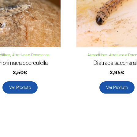
ilhas, Atrativos e Feromonas
Armadilhas, Atrativos e Fer
horimaea operculella
Diatraea saccharal
3,50€
3,95€
Ver Produto
Ver Produto