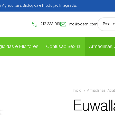
 Agricultura Biológica e Produção Integrada.
212 333 019
info@biosani.com
icidas e Elicitores
Confusão Sexual
Armadilhas,
Início
Armadilhas, Atra
Euwall