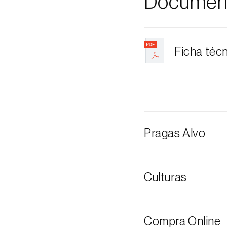
Documen
Ficha téc
Pragas Alvo
Broca-do-chá
Culturas
Abacate
Compra Online