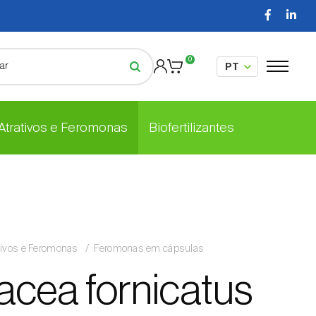
0
 Atrativos e Feromonas
Biofertilizantes
tivos e Feromonas
Feromonas em cápsulas
acea fornicatus