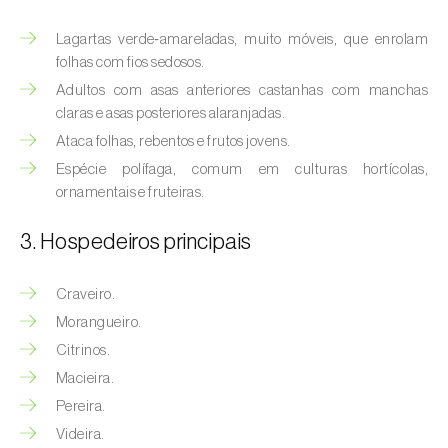
(
Hyalopterus pruni
)
Lagartas verde‑amareladas, muito móveis, que enrolam
Afídeo-lanígero-das-macieiras (
Eriosoma
folhas com fios sedosos.
lanigerum
)
Adultos com asas anteriores castanhas com manchas
claras e asas posteriores alaranjadas.
Afídeo-negro-do-feijão (
Aphis fabae
)
Ataca folhas, rebentos e frutos jovens.
Afídeo-negro-do-pessegueiro
Espécie polífaga, comum em culturas hortícolas,
(
Brachycaudus persicae
)
ornamentais e fruteiras.
Afídeo-verde (
Myzus persicae
)
3. Hospedeiros principais
Afídeo-verde-da-ameixeira (
Brachycaudus
Craveiro.
helichrysi
)
Morangueiro.
Afídeo-verde-da-amendoeira
Citrinos.
(
Brachycaudus amygdalinus
)
Macieira.
Pereira.
Afídeo-verde-da-macieira (
Aphis pomi
)
Videira.