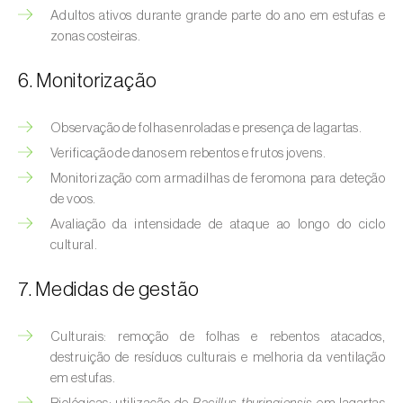
Bichado-da-castanha-intermédio (
Cydia
Adultos ativos durante grande parte do ano em estufas e
fagiglandana
)
zonas costeiras.
Bichado-da-fruta (
Cydia pomonella
)
6. Monitorização
Borboleta-branca-grande-da-couve (
Pieris
brassicae
)
Observação de folhas enroladas e presença de lagartas.
Verificação de danos em rebentos e frutos jovens.
Borboleta-branca-pequena-da-couve
Monitorização com armadilhas de feromona para deteção
(
Pieris rapae
)
de voos.
Avaliação da intensidade de ataque ao longo do ciclo
Broca-africana-do-caule-do-milho
cultural.
(
Busseola fusca
)
7. Medidas de gestão
Broca-do-chá (
Euwallacea fornicatus, E.
fornicatior, E. perbrevis e E. kuroshio
)
Culturais: remoção de folhas e rebentos atacados,
Broca-do-colmo-da-cana-de-açúcar
destruição de resíduos culturais e melhoria da ventilação
(
Diatraea saccharalis
)
em estufas.