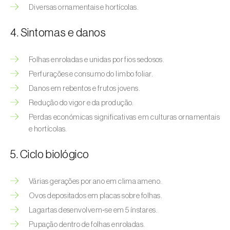
Afídeo-verde-dos-citrinos (
Aphis
Diversas ornamentais e hortícolas.
spiraecola
)
4. Sintomas e danos
Afídeos
Folhas enroladas e unidas por fios sedosos.
Alfinetes (
Agriotes spp.
)
Perfurações e consumo do limbo foliar.
Aranhiço-vermelho (
Tetranychus urticae
)
Danos em rebentos e frutos jovens.
Redução do vigor e da produção.
Besouro‑verde‑das‑tílias (
Lytta vesicatoria
)
Perdas económicas significativas em culturas ornamentais
Bichado-da-ameixeira (
Grapholita (=Cydia)
e hortícolas.
funebrana
)
5. Ciclo biológico
Bichado-da-castanha-do-cedo (
Pammene
fasciana
)
Várias gerações por ano em clima ameno.
Ovos depositados em placas sobre folhas.
Bichado-da-castanha-do-tarde (
Cydia
splendana
)
Lagartas desenvolvem‑se em 5 ínstares.
Pupação dentro de folhas enroladas.