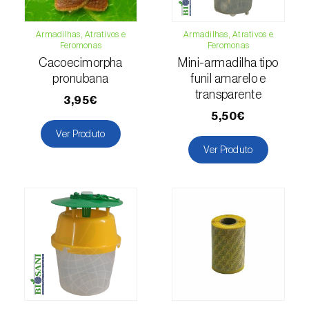
Cochonilha-obscura (
Pseudococcus viburni
)
Armadilhas, Atrativos e
Armadilhas, Atrativos e
Cochonilha-vermelha-dos-citrinos
Feromonas
Feromonas
(
Aonidiella aurantii
)
Cacoecimorpha
Mini-armadilha tipo
pronubana
funil amarelo e
Cochonilhas
transparente
3,95€
5,50€
Coleópteros de grandes dimensões
Ver Produto
Coleópteros de pequenas dimensões
Ver Produto
Drosófila-da-asa-manchada (
Drosophila
suzukii
)
Escaravelho / Gorgulho-vermelho-das-
palmeiras (
Rhynchophorus ferrugineus
)
Escaravelho-da-agave (
Scyphophorus
acupunctatus
)