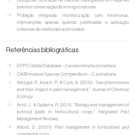
Biológicas: utilização de
Bacillus thuringiensis
em lagartas
Broca-do-milho (
Sesamia nonagrioides
)
jovens e conservação de inimigos naturais.
Proteção integrada: monitorização com feromonas,
Broca-dos-ramos-do-pessegueiro (
Anarsia
intervenções apenas quando justificadas e aplicação
lineatella
)
criteriosa de inseticidas autorizados.
Broca-listrada-do-caule-do-arroz (
Chilo
suppressalis
)
Referências bibliográficas
Broca-pequena-do-tomateiro
(
Neoleucinodes elegantalis
)
EPPO Global Database –
Cacoecimorpha pronubana.
CABI Invasive Species Compendium –
C. pronubana.
Broca-vermelha (
Cossus cossus
)
Witzgall, P., Kirsch, P., & Cork, A. (2010). “Sex pheromones
and their impact in pest management.”
Journal of Chemical
Burgo-da-azinheira (
Tortrix viridana
)
Ecology
.
Cigarrinha-espumadora (
Philaenus
Arnó, J., & Gabarra, R. (2011). “Biology and management of
spumarius
)
tortricid pests in horticultural crops.”
Integrated Pest
Management Reviews
.
Cigarrinhas (
Jacobiasca lybica, Scaphoideus
Alford, D. (2007).
Pest management in horticultural and
titanus e Empoasca spp.
)
ornamental crops
.