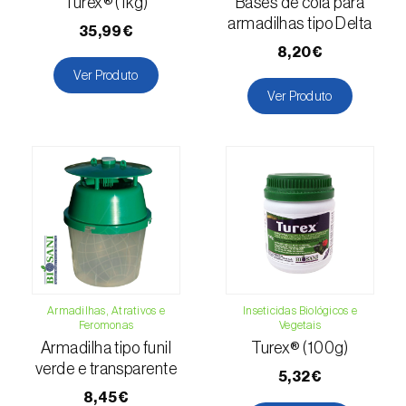
(=Xanthogaleruca) luteola
)
Turex® (1kg)
Bases de cola para
armadilhas tipo Delta
35,99€
Escaravelho-da-framboesa (
Byturus spp.
)
8,20€
Ver Produto
Escaravelho-da-nogueira (
Pityophthorus
Ver Produto
juglandis
)
Escaravelho-grande-da-casca-do-larício
(
Ips cembrae
)
Escaravelho-gravador (
Ips acuminatus
)
Escaravelho-japonês (
Popillia japonica
)
Escaravelho-oriental (
Exomala (=Anomala)
orientalis
)
Armadilhas, Atrativos e
Inseticidas Biológicos e
Feromonas
Vegetais
Escaravelho-rosado-esmeralda
Armadilha tipo funil
Turex® (100g)
(
Cneorhinus serranoi
)
verde e transparente
5,32€
8,45€