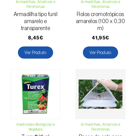
Armadilhas, Atrativos e
Armadilhas, Atrativos e
Escaravelho-da-batateira (
Leptinotarsa
Feromonas
Feromonas
decemlineata
)
Armadilha tipo funil
Rolos cromotrópicos
amarelo e
amarelos (100 x 0,30
Escaravelho-da-casca-da-amendoeira
transparente
m)
(
Scolytus amygdali
)
8,45€
41,95€
Escaravelho-da-casca-de-oito-dentes (
Ips
Ver Produto
Ver Produto
typographus
)
Escaravelho-da-casca-de-seis-dentes (
Ips
sexdentatus
)
Escaravelho-da-casca-do-ulmeiro
(
Scolytus multistriatus
)
Escaravelho-da-folha-da-ervilha (
Sitona
lineatus
)
Inseticidas Biológicos e
Armadilhas, Atrativos e
Escaravelho-da-folha-do-ulmeiro (
Pyrrhalta
Vegetais
Feromonas