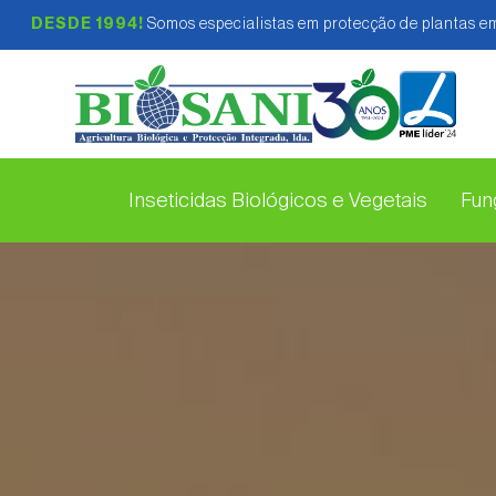
DESDE 1994!
Somos especialistas em protecção de plantas em
Inseticidas Biológicos e Vegetais
Fung