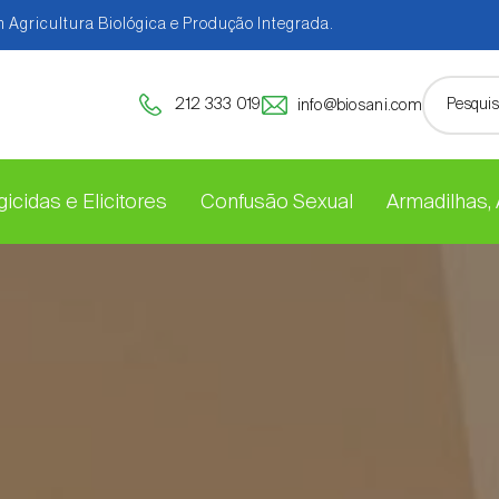
 Agricultura Biológica e Produção Integrada.
212 333 019
info@biosani.com
icidas e Elicitores
Confusão Sexual
Armadilhas,