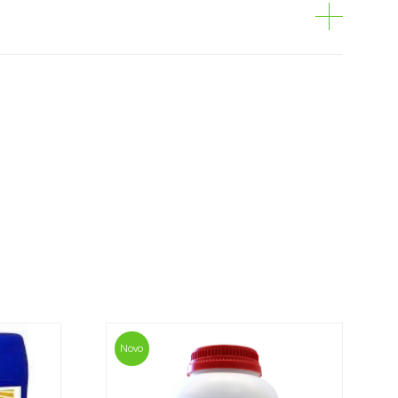
nta
ani podem ser encomendados via internet,
o de compras em cada página.
es é personalizado ao cliente, conforme
valor mais económico. Após receber a
sani contacta o cliente o mais brevemente
mação referente ao valor total da encomenda
mento.
da, contacte-nos:
33 019
Novo
osani.com
contacto