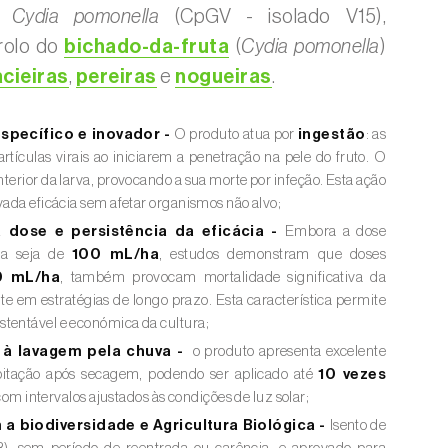
e
Cydia pomonella
(CpGV - isolado V15),
rolo do
bichado-da-fruta
(
Cydia pomonella
)
cieiras
,
pereiras
e
nogueiras
.
pecífico e inovador -
O produto atua por
ingestão
: as
rtículas virais ao iniciarem a penetração na pele do fruto. O
interior da larva, provocando a sua morte por infeção. Esta ação
evada eficácia sem afetar organismos não alvo;
a dose e persistência da eficácia -
Embora a dose
da seja de
100 mL/ha
, estudos demonstram que doses
0 mL/ha
, também provocam mortalidade significativa da
e em estratégias de longo prazo. Esta característica permite
stentável e económica da cultura;
a à lavagem pela chuva -
o produto apresenta excelente
ipitação após secagem, podendo ser aplicado até
10 vezes
 com intervalos ajustados às condições de luz solar;
a biodiversidade e Agricultura Biológica -
Isento de