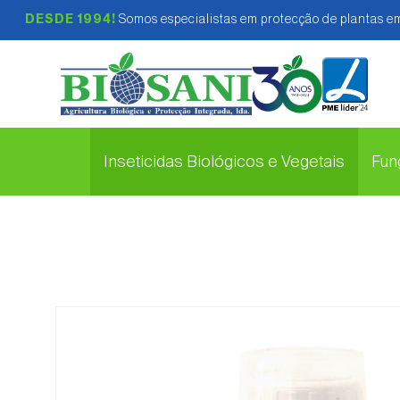
DESDE 1994!
Somos especialistas em protecção de plantas em
Inseticidas Biológicos e Vegetais
Fung