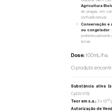
resíduos (sem LMR
Agricultura Biol
de pragas, em conj
confusão sexual;
Conservação e 
ou congelador
,
preferencialmente 
larvas.
Dose:
100mL/ha.
O produto encontr
Substância ativa (s
CpGV-V15)
13
Teor em s.a.:
3 x 10
g
Autorização de Ven