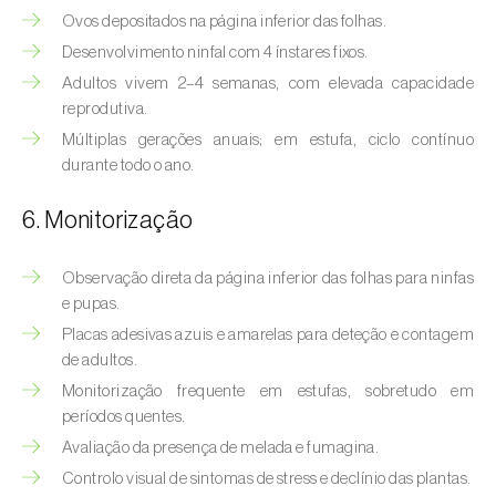
Bichado-da-castanha-intermédio (
Cydia
Ovos depositados na página inferior das folhas.
fagiglandana
)
Desenvolvimento ninfal com 4 ínstares fixos.
Bichado-da-fruta (
Cydia pomonella
)
Adultos vivem 2–4 semanas, com elevada capacidade
reprodutiva.
Borboleta-branca-grande-da-couve (
Pieris
Múltiplas gerações anuais; em estufa, ciclo contínuo
brassicae
)
durante todo o ano.
Borboleta-branca-pequena-da-couve
6. Monitorização
(
Pieris rapae
)
Observação direta da página inferior das folhas para ninfas
Broca-africana-do-caule-do-milho
e pupas.
(
Busseola fusca
)
Placas adesivas azuis e amarelas para deteção e contagem
Broca-do-chá (
Euwallacea fornicatus, E.
de adultos.
fornicatior, E. perbrevis e E. kuroshio
)
Monitorização frequente em estufas, sobretudo em
períodos quentes.
Broca-do-colmo-da-cana-de-açúcar
Avaliação da presença de melada e fumagina.
(
Diatraea saccharalis
)
Controlo visual de sintomas de stress e declínio das plantas.