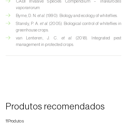
CABI Invasive Species Compendium –
Trialeurodes
vaporariorum
.
Cobrilha-da-cortiça (
Coroebus undatus
)
Byrne, D. N.
et al.
(1990). Biology and ecology of whiteflies.
Cochonilha-algodão-da-vinha (
Planococcus
Stansly, P. A.
et al.
(2005). Biological control of whiteflies in
ficus
)
greenhouse crops.
van Lenteren, J. C.
et al.
(2018). Integrated pest
Cochonilha-da-amoreira (
Pseudaulacaspis
management in protected crops.
pentagona
)
Cochonilha-de-cauda-comprida
(
Pseudococcus longispinus
)
Cochonilha-de-Comstock (
Pseudococcus
comstocki
)
Cochonilha-de-São-José (
Quadraspidiotus
Produtos recomendados
(= Diaspidiotus) perniciosus
)
Cochonilha-dos-citrinos (
Planococcus citri
)
11Produtos