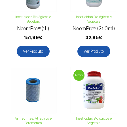
(=Xanthogaleruca) luteola
)
Escaravelho-da-framboesa (
Byturus spp.
)
Inseticidas Biológicos e
Inseticidas Biológicos e
Vegetais
Vegetais
Escaravelho-da-nogueira (
Pityophthorus
NeemPro® (1L)
NeemPro® (250ml)
juglandis
)
151,99€
32,85€
Escaravelho-grande-da-casca-do-larício
(
Ips cembrae
)
Ver Produto
Ver Produto
Escaravelho-gravador (
Ips acuminatus
)
Novo
Escaravelho-japonês (
Popillia japonica
)
Escaravelho-oriental (
Exomala (=Anomala)
orientalis
)
Escaravelho-rosado-esmeralda
(
Cneorhinus serranoi
)
Armadilhas, Atrativos e
Inseticidas Biológicos e
Feromonas
Vegetais