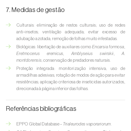
Broca-do-milho (
Sesamia nonagrioides
)
7. Medidas de gestão
Broca-dos-ramos-do-pessegueiro (
Anarsia
lineatella
)
Culturais: eliminação de restos culturais; uso de redes
anti‑insetos; ventilação adequada; evitar excesso de
Broca-listrada-do-caule-do-arroz (
Chilo
adubação azotada; remoção de folhas muito infestadas.
suppressalis
)
Biológicas: libertação de auxiliares como
Encarsia formosa
,
Eretmocerus eremicus
,
Amblyseius swirskii
,
A.
Broca-pequena-do-tomateiro
montdorensis
; conservação de predadores naturais.
(
Neoleucinodes elegantalis
)
Proteção integrada: monitorização intensiva; uso de
Broca-vermelha (
Cossus cossus
)
armadilhas adesivas; rotação de modos de ação para evitar
resistências; aplicação criteriosa de inseticidas autorizados,
Burgo-da-azinheira (
Tortrix viridana
)
direcionada à página inferior das folhas.
Cigarrinha-espumadora (
Philaenus
Referências bibliográficas
spumarius
)
Cigarrinhas (
Jacobiasca lybica, Scaphoideus
EPPO Global Database –
Trialeurodes vaporariorum
.
titanus e Empoasca spp.
)