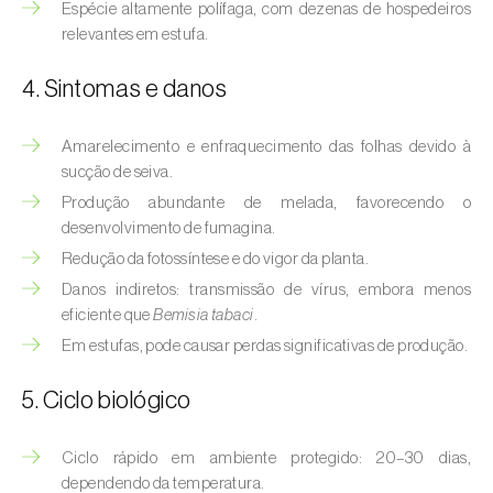
Afídeo-verde-dos-citrinos (
Aphis
Espécie altamente polífaga, com dezenas de hospedeiros
spiraecola
)
relevantes em estufa.
Afídeos
4. Sintomas e danos
Alfinetes (
Agriotes spp.
)
Amarelecimento e enfraquecimento das folhas devido à
sucção de seiva.
Aranhiço-vermelho (
Tetranychus urticae
)
Produção abundante de melada, favorecendo o
Besouro‑verde‑das‑tílias (
Lytta vesicatoria
)
desenvolvimento de fumagina.
Redução da fotossíntese e do vigor da planta.
Bichado-da-ameixeira (
Grapholita (=Cydia)
Danos indiretos: transmissão de vírus, embora menos
funebrana
)
eficiente que
Bemisia tabaci
.
Em estufas, pode causar perdas significativas de produção.
Bichado-da-castanha-do-cedo (
Pammene
fasciana
)
5. Ciclo biológico
Bichado-da-castanha-do-tarde (
Cydia
splendana
)
Ciclo rápido em ambiente protegido: 20–30 dias,
dependendo da temperatura.