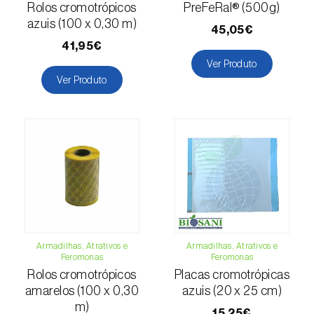
Escaravelhos-capricórnio (
Cerambyx cerdo
Rolos cromotrópicos
PreFeRal® (500g)
e C. welensii
)
azuis (100 x 0,30 m)
45,05€
41,95€
Escaravelhos-espargo (
Crioceris asparagi e
Ver Produto
C. duodecimpunctata
)
Ver Produto
Escaravelhos-metálicos-furadores-de-
madeira (
Agrilus spp.
)
Escolitídeos
Foracanta ou broca-do-eucalipto
(
Phoracantha semipunctata e P. recurva
)
Gorgulho-americano-da-ameixa
(
Conotrachelus nenuphar
)
Armadilhas, Atrativos e
Armadilhas, Atrativos e
Feromonas
Feromonas
Gorgulho-da-bananeira (
Cosmopolites
Rolos cromotrópicos
Placas cromotrópicas
sordidus
)
amarelos (100 x 0,30
azuis (20 x 25 cm)
m)
15,25€