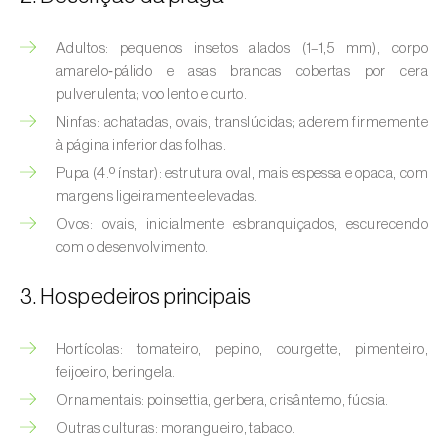
(
Hyalopterus pruni
)
Adultos: pequenos insetos alados (1–1,5 mm), corpo
Afídeo-lanígero-das-macieiras (
Eriosoma
amarelo‑pálido e asas brancas cobertas por cera
lanigerum
)
pulverulenta; voo lento e curto.
Afídeo-negro-do-feijão (
Aphis fabae
)
Ninfas: achatadas, ovais, translúcidas; aderem firmemente
à página inferior das folhas.
Afídeo-negro-do-pessegueiro
Pupa (4.º ínstar): estrutura oval, mais espessa e opaca, com
(
Brachycaudus persicae
)
margens ligeiramente elevadas.
Ovos: ovais, inicialmente esbranquiçados, escurecendo
Afídeo-verde (
Myzus persicae
)
com o desenvolvimento.
Afídeo-verde-da-ameixeira (
Brachycaudus
3. Hospedeiros principais
helichrysi
)
Afídeo-verde-da-amendoeira
Hortícolas: tomateiro, pepino, courgette, pimenteiro,
(
Brachycaudus amygdalinus
)
feijoeiro, beringela.
Ornamentais: poinsettia, gerbera, crisântemo, fúcsia.
Afídeo-verde-da-macieira (
Aphis pomi
)
Outras culturas: morangueiro, tabaco.