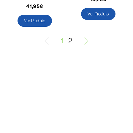
Gorgulho-da-batata-doce (
Cylas
41,95€
puncticollis
)
Ver Produto
Ver Produto
Gorgulho-da-batata-doce (outro) (
Cylas
formicarius elegantulus
)
1
2
Gorgulho-da-colza (
Ceutorhynchus napi
)
Gorgulho-da-vinha (
Otiorhynchus sulcatus
)
Gorgulho-do-café / cacau (
Araecerus
fasciculatus
)
Gorgulho-do-caule-do-repolho
(
Ceutorhynchus quadridens
)
Gorgulho-do-eucalipto (
Gonipterus
platensis
)
Lagarta-das-pastagens (
Mythimna