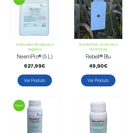
Escaravelho-da-batateira (
Leptinotarsa
decemlineata
)
Escaravelho-da-casca-da-amendoeira
(
Scolytus amygdali
)
Inseticidas Biológicos e
Armadilhas, Atrativos e
Escaravelho-da-casca-de-oito-dentes (
Ips
Vegetais
Feromonas
typographus
)
NeemPro® (5 L)
Rebell® Blu
Escaravelho-da-casca-de-seis-dentes (
Ips
627,99€
49,90€
sexdentatus
)
Ver Produto
Ver Produto
Escaravelho-da-casca-do-ulmeiro
(
Scolytus multistriatus
)
Escaravelho-da-folha-da-ervilha (
Sitona
Novo
lineatus
)
Escaravelho-da-folha-do-ulmeiro (
Pyrrhalta