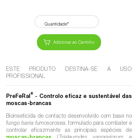
Quantidade*
Adicionar ao Carrinho
ESTE PRODUTO DESTINA-SE A USO
PROFISSIONAL
®
PreFeRal
- Controlo eficaz e sustentável das
moscas-brancas
Bioinseticida de contacto desenvolvido com base no
fungo
Isaria fumosorosea
, formulado para combater e
controlar eficazmente as principais espécies de
moscas-brancas
(
Trialeurodes vaporariorum
e