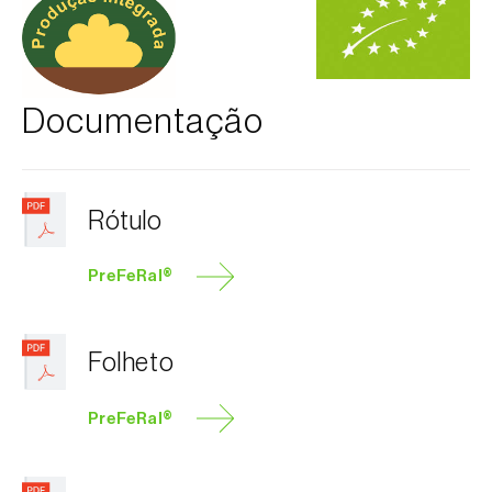
Documentação
Rótulo
PreFeRal®
Folheto
PreFeRal®