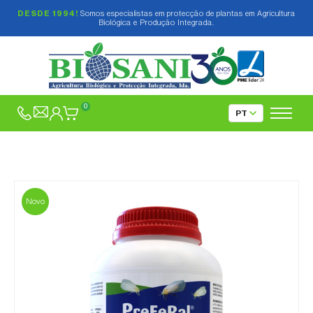
DESDE 1994!
Somos especialistas em protecção de plantas em Agricultura
Biológica e Produção Integrada.
0
Novo