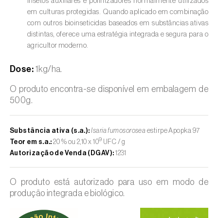
insetos auxiliares e polinizadores normalmente utilizados
em culturas protegidas. Quando aplicado em combinação
com outros bioinseticidas baseados em substâncias ativas
distintas, oferece uma estratégia integrada e segura para o
agricultor moderno.
Dose:
1kg/ha.
O produto encontra-se disponível em embalagem de
500g.
Substância ativa (s.a.):
Isaria fumosorosea
estirpe Apopka 97
9
Teor em s.a.:
20 % ou 2,10 x 10
UFC / g
Autorização de Venda (DGAV):
1231
O produto está autorizado para uso em modo de
produção integrada e biológico.