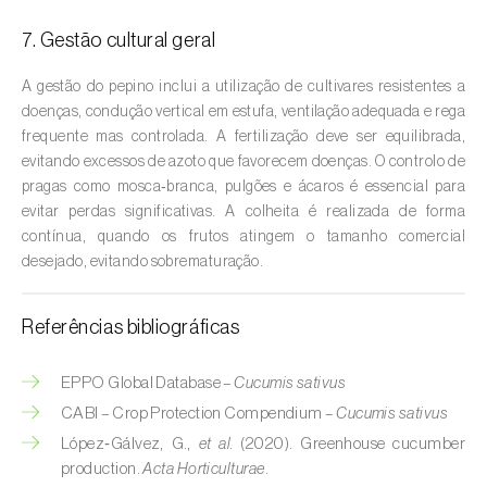
Cebola (
Allium cepa
)
7. Gestão cultural geral
Cedro (
Cedrus spp.
)
A gestão do pepino inclui a utilização de cultivares resistentes a
Cenoura (
Daucus carota
)
doenças, condução vertical em estufa, ventilação adequada e rega
frequente mas controlada. A fertilização deve ser equilibrada,
Centeio (
Secale cereale
)
evitando excessos de azoto que favorecem doenças. O controlo de
pragas como mosca‑branca, pulgões e ácaros é essencial para
Cerejeira (
Prunus avium L.
)
evitar perdas significativas. A colheita é realizada de forma
contínua, quando os frutos atingem o tamanho comercial
Cevada (
Hordeum vulgare
)
desejado, evitando sobrematuração.
Cherovia / Pastinaca (
Pastinaca sativa
)
Referências bibliográficas
Chicória (
Cichorium spp.
)
EPPO Global Database –
Cucumis sativus
Citrinos (
Citrus spp.
)
CABI – Crop Protection Compendium –
Cucumis sativus
Colza (
Brassica napus
)
López‑Gálvez, G.,
et al.
(2020). Greenhouse cucumber
production.
Acta Horticulturae
.
Coqueiro (
Cocos nucifera
)