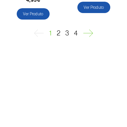
4,95€
Melancia (
Citrullus lanatus
)
Ver Produto
Melão (
Cucumis melo
)
Ver Produto
Meloa (
Cucumis melo: var. reticulatus, var.
1
2
3
4
cantalupensis e var. inodorus
)
Milho (
Zea mays
)
Mirtilo (
Vaccinium spp.
)
Morango (
Fragaria spp.
)
Mostajeiro-branco (
Sorbus aria
)
Nabo (
Brassica rapa
)
Nectarina (
Prunus persica var. nucipersica
)
Nespereira (
Eriobotrya japonica
)