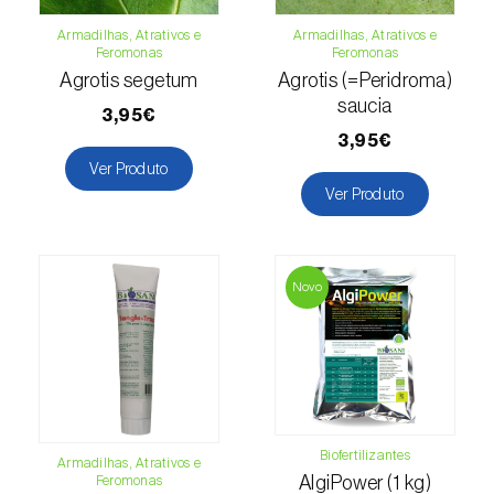
Armadilhas, Atrativos e
Armadilhas, Atrativos e
Lentilha (
Lens culinaris
)
Feromonas
Feromonas
Agrotis segetum
Agrotis (=Peridroma)
Levístico (
Levisticum officinale
)
saucia
3,95€
Lichia (
Litchi chinensis
)
3,95€
Ver Produto
Limão (
Citrus limon
)
Ver Produto
Linho (
Linum usitatissimum
)
Loureiro (
Laurus nobilis
)
Novo
Lulo / Naranjilla (
Solanum quitoense
)
Lúpulo (
Humulus lupulus
)
Luzerna / Alfafa (
Medicago sativa
)
Biofertilizantes
Armadilhas, Atrativos e
Macadamia (
Macadamia spp.
)
Feromonas
AlgiPower (1 kg)