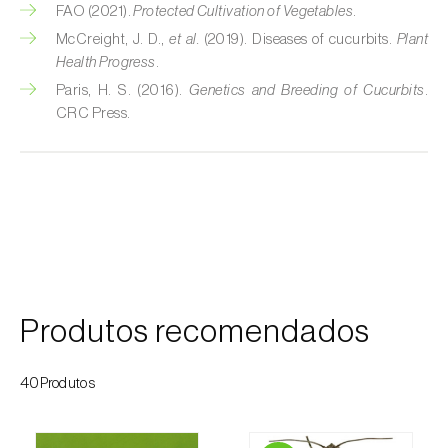
FAO (2021).
Protected Cultivation of Vegetables
.
Courgette (
Cucurbita pepo
)
McCreight, J. D.,
et al.
(2019). Diseases of cucurbits.
Plant
Health Progress
.
Couve (
Brassica oleracea
)
Paris, H. S. (2016).
Genetics and Breeding of Cucurbits
.
CRC Press.
Craveiro (
Dianthus caryophyllus
)
Crisântemo (
Chrysanthemum spp.
)
Damasqueiro / Alperce (
Prunus armeniaca
)
Diospireiro (
Diospyros spp.
)
Dracena (
Dracaena spp.
)
Produtos recomendados
Endívia (
Cichorium intybus
)
40Produtos
Ervilha (
Pisum sativum
)
Espargo (
Asparagus officinalis
)