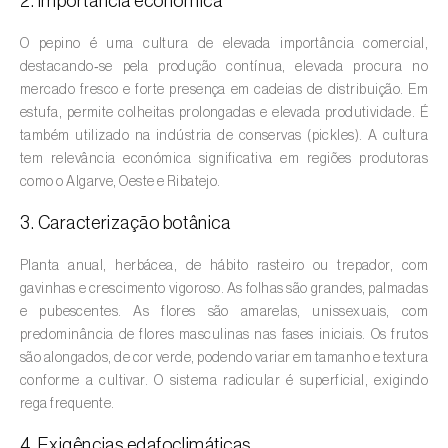
2. Importância económica
Amieiro (
Alnus glutinosa
)
O pepino é uma cultura de elevada importância comercial,
destacando‑se pela produção contínua, elevada procura no
Amoreira (
Morus spp.
)
mercado fresco e forte presença em cadeias de distribuição. Em
estufa, permite colheitas prolongadas e elevada produtividade. É
Ananás / Abacaxi (
Ananas comosus
)
também utilizado na indústria de conservas (pickles). A cultura
tem relevância económica significativa em regiões produtoras
Anona (
Annona spp.
)
como o Algarve, Oeste e Ribatejo.
Áreas não cultivadas (
-
)
3. Caracterização botânica
Aromáticas, condimentares e medicinais
Planta anual, herbácea, de hábito rasteiro ou trepador, com
(
Coriandrum, Petroselinum, Mentha, Ocimum,
gavinhas e crescimento vigoroso. As folhas são grandes, palmadas
Artemisia, Foeniculum, Laurus, Majorana,
e pubescentes. As flores são amarelas, unissexuais, com
Melissa, Pimpinella, Rosmarinus e outras
)
predominância de flores masculinas nas fases iniciais. Os frutos
são alongados, de cor verde, podendo variar em tamanho e textura
Arroz (
Oryza spp.
)
conforme a cultivar. O sistema radicular é superficial, exigindo
rega frequente.
Aveia (
Avena sativa
)
4. Exigências edafoclimáticas