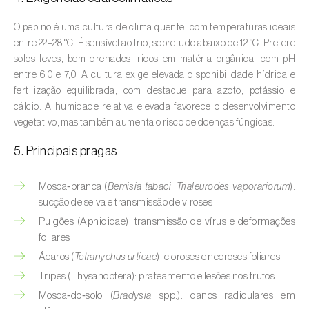
Aveleira (
Corylus avellana L.
)
O pepino é uma cultura de clima quente, com temperaturas ideais
Azinheira (
Quercus ilex e Quercus
entre 22–28 °C. É sensível ao frio, sobretudo abaixo de 12 °C. Prefere
rotundifolia
)
solos leves, bem drenados, ricos em matéria orgânica, com pH
entre 6,0 e 7,0. A cultura exige elevada disponibilidade hídrica e
Banana (
Musa spp.
)
fertilização equilibrada, com destaque para azoto, potássio e
cálcio. A humidade relativa elevada favorece o desenvolvimento
Batata (
Solanum tuberosum
)
vegetativo, mas também aumenta o risco de doenças fúngicas.
Batata-doce (
Ipomoea batatas
)
5. Principais pragas
Begónia (
Hillebrandia sandwicensis e
Mosca‑branca (
Bemisia tabaci
,
Trialeurodes vaporariorum
):
Begonia spp.
)
sucção de seiva e transmissão de viroses
Pulgões (Aphididae): transmissão de vírus e deformações
Beringela (
Solanum melongena
)
foliares
Beterraba (
Beta spp.
)
Ácaros (
Tetranychus urticae
): cloroses e necroses foliares
Tripes (Thysanoptera): prateamento e lesões nos frutos
Bétula (
Betula spp.
)
Mosca‑do‑solo (
Bradysia
spp.): danos radiculares em