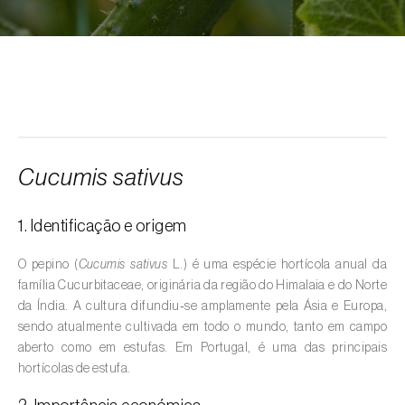
Alcarávia (
Carum carvi
)
Alface (
Lactuca sativa
)
Alfarrobeira (
Ceratonia siliqua
)
Algodoeiro (
Gossypium spp.
)
Alho (
Allium sativum
)
Cucumis sativus
Alho-francês (
Allium porrum
)
1. Identificação e origem
Ambientes aquáticos (
Pântanos, lagoas,
valas, canais, açudes, barragens e estações
O pepino (
Cucumis sativus
L.) é uma espécie hortícola anual da
de tratamento de águas residuais
)
família Cucurbitaceae, originária da região do Himalaia e do Norte
da Índia. A cultura difundiu‑se amplamente pela Ásia e Europa,
Ameixeira (
Prunus domestica L.
)
sendo atualmente cultivada em todo o mundo, tanto em campo
aberto como em estufas. Em Portugal, é uma das principais
Amendoeira (
Prunus dulcis
)
hortícolas de estufa.
Amendoim (
Arachis hypogaea
)