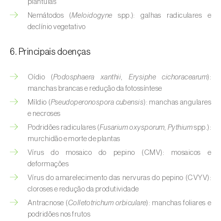
plântulas
Buxo (
Buxus sempervirens L.
)
Nemátodos (
Meloidogyne
spp.): galhas radiculares e
Cacaueiro (
Theobroma cacao
)
declínio vegetativo
Cafeeiro (
Coffea spp.
)
6. Principais doenças
Cajueiro (
Anacardium occidentale
)
Oídio (
Podosphaera xanthii
,
Erysiphe cichoracearum
):
manchas brancas e redução da fotossíntese
Cana-de-açúcar (
Saccharum spp.
)
Míldio (
Pseudoperonospora cubensis
): manchas angulares
Cânhamo / Canábis (
Cannabis sativa
)
e necroses
Podridões radiculares (
Fusarium oxysporum
,
Pythium
spp.):
Carambola (
Averrhoa carambola
)
murchidão e morte de plantas
Vírus do mosaico do pepino (CMV): mosaicos e
Carpino-europeu (
Carpinus betulus
)
deformações
Vírus do amarelecimento das nervuras do pepino (CVYV):
Carvalhos (
Quercus spp. e Fagus spp.
)
cloroses e redução da produtividade
Castanheiro (
Castanea sativa
)
Antracnose (
Colletotrichum orbiculare
): manchas foliares e
podridões nos frutos