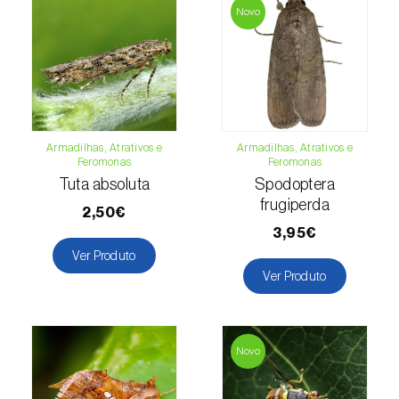
Novo
Espinafre (
Spinacia oleracea
)
Fava (
Vicia faba
)
Feijão-comum (
Phaseolus vulgaris
)
Feijão-frade (
Vigna spp.
)
Armadilhas, Atrativos e
Armadilhas, Atrativos e
Feromonas
Feromonas
Tuta absoluta
Spodoptera
Feijoa (
Feijoa sellowiana
)
frugiperda
2,50€
Figueira (
Ficus carica
)
3,95€
Ver Produto
Framboesa (
Rubus idaeus
)
Ver Produto
Framboesa preta (
Rubus occidentalis
)
Freixo (
Fraxinus spp.
)
Novo
Gerbera (
Gerbera
)