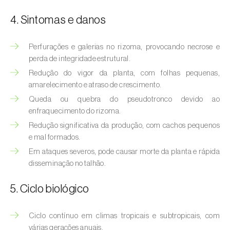
Afídeo-verde-dos-citrinos (
Aphis
spiraecola
)
4. Sintomas e danos
Afídeos
Perfurações e galerias no rizoma, provocando necrose e
perda de integridade estrutural.
Alfinetes (
Agriotes spp.
)
Redução do vigor da planta, com folhas pequenas,
Aranhiço-vermelho (
Tetranychus urticae
)
amarelecimento e atraso de crescimento.
Queda ou quebra do pseudotronco devido ao
Besouro‑verde‑das‑tílias (
Lytta vesicatoria
)
enfraquecimento do rizoma.
Redução significativa da produção, com cachos pequenos
Bichado-da-ameixeira (
Grapholita (=Cydia)
e mal formados.
funebrana
)
Em ataques severos, pode causar morte da planta e rápida
Bichado-da-castanha-do-cedo (
Pammene
disseminação no talhão.
fasciana
)
5. Ciclo biológico
Bichado-da-castanha-do-tarde (
Cydia
splendana
)
Ciclo contínuo em climas tropicais e subtropicais, com
várias gerações anuais.