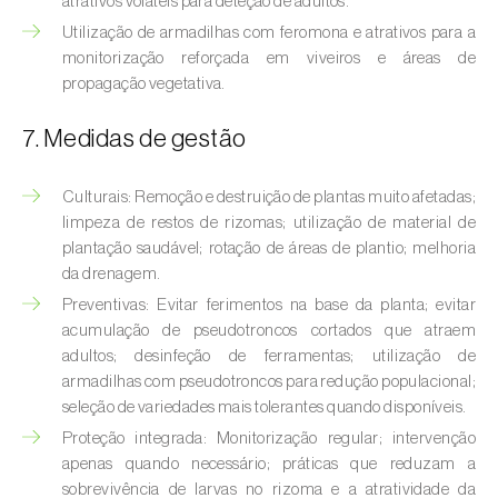
atrativos voláteis para deteção de adultos.
Broca-do-milho (
Sesamia nonagrioides
)
Utilização de armadilhas com feromona e atrativos para a
monitorização reforçada em viveiros e áreas de
Broca-dos-ramos-do-pessegueiro (
Anarsia
propagação vegetativa.
lineatella
)
Broca-listrada-do-caule-do-arroz (
Chilo
7. Medidas de gestão
suppressalis
)
Culturais: Remoção e destruição de plantas muito afetadas;
Broca-pequena-do-tomateiro
limpeza de restos de rizomas; utilização de material de
(
Neoleucinodes elegantalis
)
plantação saudável; rotação de áreas de plantio; melhoria
da drenagem.
Broca-vermelha (
Cossus cossus
)
Preventivas: Evitar ferimentos na base da planta; evitar
acumulação de pseudotroncos cortados que atraem
Burgo-da-azinheira (
Tortrix viridana
)
adultos; desinfeção de ferramentas; utilização de
armadilhas com pseudotroncos para redução populacional;
Cigarrinha-espumadora (
Philaenus
seleção de variedades mais tolerantes quando disponíveis.
spumarius
)
Proteção integrada: Monitorização regular; intervenção
Cigarrinhas (
Jacobiasca lybica, Scaphoideus
apenas quando necessário; práticas que reduzam a
titanus e Empoasca spp.
)
sobrevivência de larvas no rizoma e a atratividade da