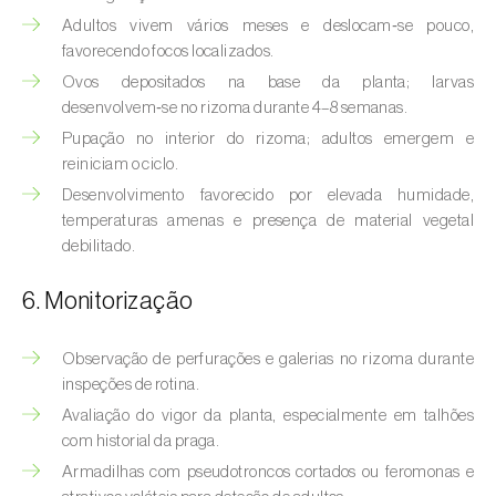
Bichado-da-castanha-intermédio (
Cydia
Adultos vivem vários meses e deslocam‑se pouco,
fagiglandana
)
favorecendo focos localizados.
Bichado-da-fruta (
Cydia pomonella
)
Ovos depositados na base da planta; larvas
desenvolvem‑se no rizoma durante 4–8 semanas.
Borboleta-branca-grande-da-couve (
Pieris
Pupação no interior do rizoma; adultos emergem e
brassicae
)
reiniciam o ciclo.
Desenvolvimento favorecido por elevada humidade,
Borboleta-branca-pequena-da-couve
temperaturas amenas e presença de material vegetal
(
Pieris rapae
)
debilitado.
Broca-africana-do-caule-do-milho
6. Monitorização
(
Busseola fusca
)
Broca-do-chá (
Euwallacea fornicatus, E.
Observação de perfurações e galerias no rizoma durante
fornicatior, E. perbrevis e E. kuroshio
)
inspeções de rotina.
Avaliação do vigor da planta, especialmente em talhões
Broca-do-colmo-da-cana-de-açúcar
com historial da praga.
(
Diatraea saccharalis
)
Armadilhas com pseudotroncos cortados ou feromonas e