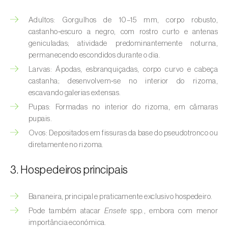
(
Hyalopterus pruni
)
Adultos: Gorgulhos de 10–15 mm, corpo robusto,
Afídeo-lanígero-das-macieiras (
Eriosoma
castanho‑escuro a negro, com rostro curto e antenas
lanigerum
)
geniculadas; atividade predominantemente noturna,
permanecendo escondidos durante o dia.
Afídeo-negro-do-feijão (
Aphis fabae
)
Larvas: Ápodas, esbranquiçadas, corpo curvo e cabeça
castanha; desenvolvem‑se no interior do rizoma,
Afídeo-negro-do-pessegueiro
escavando galerias extensas.
(
Brachycaudus persicae
)
Pupas: Formadas no interior do rizoma, em câmaras
Afídeo-verde (
Myzus persicae
)
pupais.
Ovos: Depositados em fissuras da base do pseudotronco ou
Afídeo-verde-da-ameixeira (
Brachycaudus
diretamente no rizoma.
helichrysi
)
3. Hospedeiros principais
Afídeo-verde-da-amendoeira
(
Brachycaudus amygdalinus
)
Bananeira, principal e praticamente exclusivo hospedeiro.
Afídeo-verde-da-macieira (
Aphis pomi
)
Pode também atacar
Ensete
spp., embora com menor
importância económica.