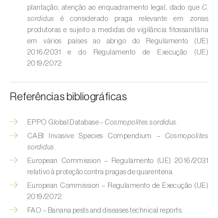
plantação; atenção ao enquadramento legal, dado que
C.
Cobrilha-da-cortiça (
Coroebus undatus
)
sordidus
é considerado praga relevante em zonas
produtoras e sujeito a medidas de vigilância fitossanitária
Cochonilha-algodão-da-vinha (
Planococcus
em vários países ao abrigo do Regulamento (UE)
ficus
)
2016/2031 e do Regulamento de Execução (UE)
2019/2072.
Cochonilha-da-amoreira (
Pseudaulacaspis
pentagona
)
Referências bibliográficas
Cochonilha-de-cauda-comprida
(
Pseudococcus longispinus
)
EPPO Global Database –
Cosmopolites sordidus
.
CABI Invasive Species Compendium –
Cosmopolites
Cochonilha-de-Comstock (
Pseudococcus
sordidus
.
comstocki
)
European Commission – Regulamento (UE) 2016/2031
Cochonilha-de-São-José (
Quadraspidiotus
relativo à proteção contra pragas de quarentena.
(= Diaspidiotus) perniciosus
)
European Commission – Regulamento de Execução (UE)
2019/2072.
Cochonilha-dos-citrinos (
Planococcus citri
)
FAO – Banana pests and diseases technical reports.