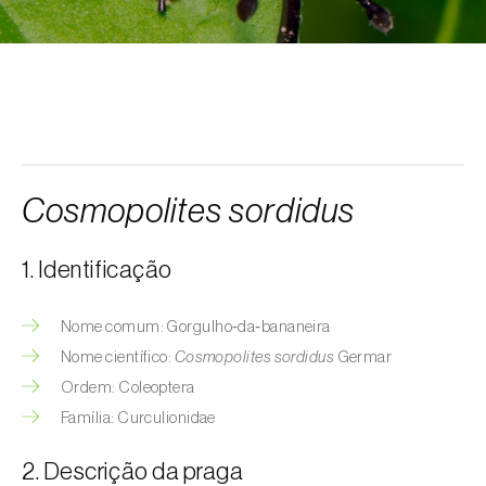
Afídeo-da-erva-maça (
Rhopalosiphum
oxyacanthae
)
Afídeo-da-groselha-e-da-alface
(
Nasonovia ribisnigri
)
Afídeo-da-inflorescência-da-alface
(
Acyrthosiphon lactucae
)
Cosmopolites sordidus
Afídeo-das-hastes-da-roseira
(
Maculolachnus submacula
)
1. Identificação
Afídeo-de-barras-negras-da-ameixeira
(
Brachycaudus prunicola
)
Nome comum: Gorgulho‑da‑bananeira
Nome científico:
Cosmopolites sordidus
Germar
Afídeo-do-algodoeiro (
Aphis gossypii
)
Ordem: Coleoptera
Afídeo-do-espinheiro (
Aphis nasturtii
)
Família: Curculionidae
Afídeo-farinhento-do-pessegueiro
2. Descrição da praga