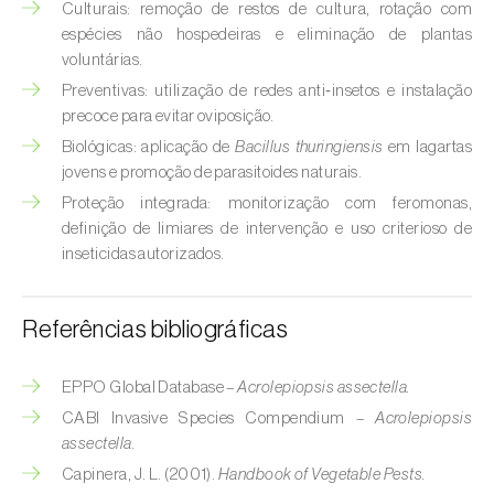
Culturais: remoção de restos de cultura, rotação com
Broca-do-milho (
Sesamia nonagrioides
)
espécies não hospedeiras e eliminação de plantas
Broca-dos-ramos-do-pessegueiro (
Anarsia
voluntárias.
lineatella
)
Preventivas: utilização de redes anti‑insetos e instalação
precoce para evitar oviposição.
Broca-listrada-do-caule-do-arroz (
Chilo
Biológicas: aplicação de
Bacillus thuringiensis
em lagartas
suppressalis
)
jovens e promoção de parasitoides naturais.
Proteção integrada: monitorização com feromonas,
Broca-pequena-do-tomateiro
definição de limiares de intervenção e uso criterioso de
(
Neoleucinodes elegantalis
)
inseticidas autorizados.
Broca-vermelha (
Cossus cossus
)
Referências bibliográficas
Burgo-da-azinheira (
Tortrix viridana
)
Cigarrinha-espumadora (
Philaenus
EPPO Global Database –
Acrolepiopsis assectella.
spumarius
)
CABI Invasive Species Compendium –
Acrolepiopsis
assectella.
Cigarrinhas (
Jacobiasca lybica, Scaphoideus
Capinera, J. L. (2001).
Handbook of Vegetable Pests.
titanus e Empoasca spp.
)