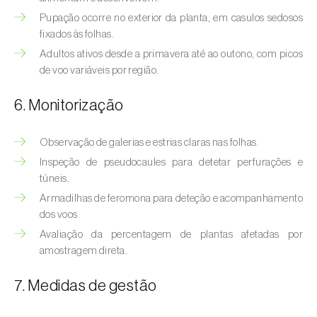
Bichado-da-castanha-intermédio (
Cydia
Pupação ocorre no exterior da planta, em casulos sedosos
fagiglandana
)
fixados às folhas.
Bichado-da-fruta (
Cydia pomonella
)
Adultos ativos desde a primavera até ao outono, com picos
de voo variáveis por região.
Borboleta-branca-grande-da-couve (
Pieris
brassicae
)
6. Monitorização
Borboleta-branca-pequena-da-couve
Observação de galerias e estrias claras nas folhas.
(
Pieris rapae
)
Inspeção de pseudocaules para detetar perfurações e
túneis.
Broca-africana-do-caule-do-milho
(
Busseola fusca
)
Armadilhas de feromona para deteção e acompanhamento
dos voos.
Broca-do-chá (
Euwallacea fornicatus, E.
Avaliação da percentagem de plantas afetadas por
fornicatior, E. perbrevis e E. kuroshio
)
amostragem direta.
Broca-do-colmo-da-cana-de-açúcar
7. Medidas de gestão
(
Diatraea saccharalis
)