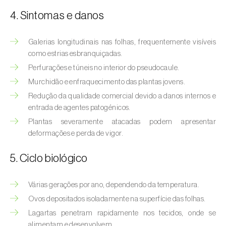
Afídeo-verde-dos-citrinos (
Aphis
4. Sintomas e danos
spiraecola
)
Afídeos
Galerias longitudinais nas folhas, frequentemente visíveis
como estrias esbranquiçadas.
Alfinetes (
Agriotes spp.
)
Perfurações e túneis no interior do pseudocaule.
Aranhiço-vermelho (
Tetranychus urticae
)
Murchidão e enfraquecimento das plantas jovens.
Redução da qualidade comercial devido a danos internos e
Besouro‑verde‑das‑tílias (
Lytta vesicatoria
)
entrada de agentes patogénicos.
Plantas severamente atacadas podem apresentar
Bichado-da-ameixeira (
Grapholita (=Cydia)
deformações e perda de vigor.
funebrana
)
5. Ciclo biológico
Bichado-da-castanha-do-cedo (
Pammene
fasciana
)
Várias gerações por ano, dependendo da temperatura.
Bichado-da-castanha-do-tarde (
Cydia
Ovos depositados isoladamente na superfície das folhas.
splendana
)
Lagartas penetram rapidamente nos tecidos, onde se
alimentam e desenvolvem.