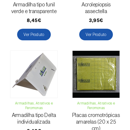
(=Xanthogaleruca) luteola
)
Armadilha tipo funil
Acrolepiopsis
verde e transparente
assectella
Escaravelho-da-framboesa (
Byturus spp.
)
8,45€
3,95€
Escaravelho-da-nogueira (
Pityophthorus
juglandis
)
Ver Produto
Ver Produto
Escaravelho-grande-da-casca-do-larício
(
Ips cembrae
)
Escaravelho-gravador (
Ips acuminatus
)
Escaravelho-japonês (
Popillia japonica
)
Escaravelho-oriental (
Exomala (=Anomala)
orientalis
)
Armadilhas, Atrativos e
Armadilhas, Atrativos e
Feromonas
Feromonas
Escaravelho-rosado-esmeralda
Armadilha tipo Delta
Placas cromotrópicas
(
Cneorhinus serranoi
)
individualizada
amarelas (20 x 25
cm)