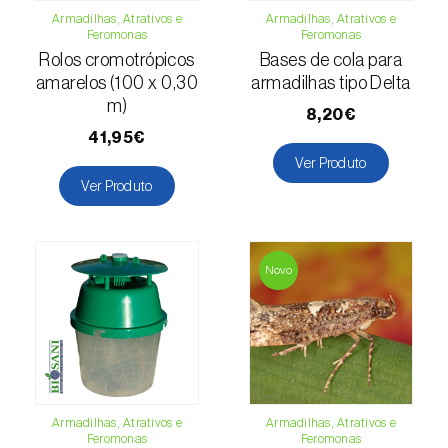
Escaravelho-da-batateira (
Leptinotarsa
Armadilhas, Atrativos e
Armadilhas, Atrativos e
Feromonas
Feromonas
decemlineata
)
Rolos cromotrópicos
Bases de cola para
amarelos (100 x 0,30
armadilhas tipo Delta
Escaravelho-da-casca-da-amendoeira
m)
(
Scolytus amygdali
)
8,20€
41,95€
Escaravelho-da-casca-de-oito-dentes (
Ips
Ver Produto
typographus
)
Ver Produto
Escaravelho-da-casca-de-seis-dentes (
Ips
sexdentatus
)
Novo
Escaravelho-da-casca-do-ulmeiro
(
Scolytus multistriatus
)
Escaravelho-da-folha-da-ervilha (
Sitona
lineatus
)
Escaravelho-da-folha-do-ulmeiro (
Pyrrhalta
Armadilhas, Atrativos e
Armadilhas, Atrativos e
Feromonas
Feromonas