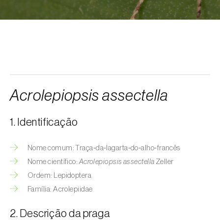
Afídeo-da-erva-maça (
Rhopalosiphum
oxyacanthae
)
Afídeo-da-groselha-e-da-alface
(
Nasonovia ribisnigri
)
Afídeo-da-inflorescência-da-alface
(
Acyrthosiphon lactucae
)
Acrolepiopsis assectella
Afídeo-das-hastes-da-roseira
(
Maculolachnus submacula
)
1. Identificação
Afídeo-de-barras-negras-da-ameixeira
(
Brachycaudus prunicola
)
Nome comum: Traça‑da‑lagarta‑do‑alho‑francês
Nome científico:
Acrolepiopsis assectella
Zeller
Afídeo-do-algodoeiro (
Aphis gossypii
)
Ordem: Lepidoptera
Afídeo-do-espinheiro (
Aphis nasturtii
)
Família: Acrolepiidae
Afídeo-farinhento-do-pessegueiro
2. Descrição da praga