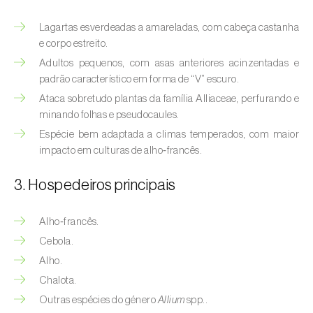
(
Hyalopterus pruni
)
Lagartas esverdeadas a amareladas, com cabeça castanha
Afídeo-lanígero-das-macieiras (
Eriosoma
e corpo estreito.
lanigerum
)
Adultos pequenos, com asas anteriores acinzentadas e
padrão característico em forma de “V” escuro.
Afídeo-negro-do-feijão (
Aphis fabae
)
Ataca sobretudo plantas da família Alliaceae, perfurando e
Afídeo-negro-do-pessegueiro
minando folhas e pseudocaules.
(
Brachycaudus persicae
)
Espécie bem adaptada a climas temperados, com maior
impacto em culturas de alho‑francês.
Afídeo-verde (
Myzus persicae
)
3. Hospedeiros principais
Afídeo-verde-da-ameixeira (
Brachycaudus
helichrysi
)
Alho‑francês.
Afídeo-verde-da-amendoeira
Cebola.
(
Brachycaudus amygdalinus
)
Alho.
Chalota.
Afídeo-verde-da-macieira (
Aphis pomi
)
Outras espécies do género
Allium
spp..