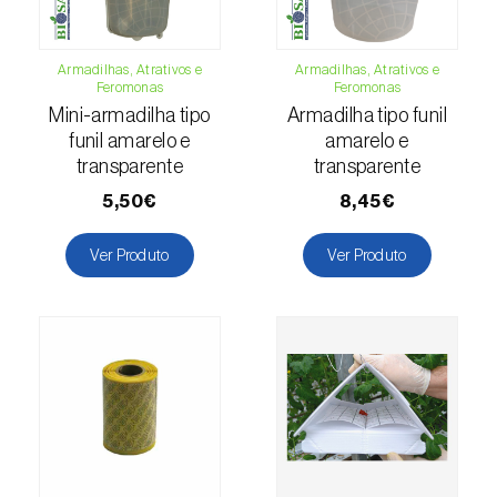
Cochonilha-obscura (
Pseudococcus viburni
)
Cochonilha-vermelha-dos-citrinos
Armadilhas, Atrativos e
Armadilhas, Atrativos e
Feromonas
Feromonas
(
Aonidiella aurantii
)
Mini-armadilha tipo
Armadilha tipo funil
funil amarelo e
amarelo e
Cochonilhas
transparente
transparente
Coleópteros de grandes dimensões
5,50€
8,45€
Coleópteros de pequenas dimensões
Ver Produto
Ver Produto
Drosófila-da-asa-manchada (
Drosophila
suzukii
)
Escaravelho / Gorgulho-vermelho-das-
palmeiras (
Rhynchophorus ferrugineus
)
Escaravelho-da-agave (
Scyphophorus
acupunctatus
)