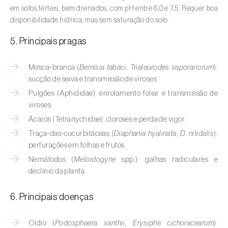
Aveleira (
Corylus avellana L.
)
em solos férteis, bem drenados, com pH entre 6,0 e 7,5. Requer boa
disponibilidade hídrica, mas sem saturação do solo.
Azinheira (
Quercus ilex e Quercus
5. Principais pragas
rotundifolia
)
Banana (
Musa spp.
)
Mosca‑branca (
Bemisia tabaci
,
Trialeurodes vaporariorum
):
sucção de seiva e transmissão de viroses.
Batata (
Solanum tuberosum
)
Pulgões (Aphididae): enrolamento foliar e transmissão de
viroses.
Batata-doce (
Ipomoea batatas
)
Ácaros (Tetranychidae): cloroses e perda de vigor.
Begónia (
Hillebrandia sandwicensis e
Traça‑das‑cucurbitáceas (
Diaphania hyalinata
,
D. nitidalis
):
Begonia spp.
)
perfurações em folhas e frutos.
Nemátodos (
Meloidogyne
spp.): galhas radiculares e
Beringela (
Solanum melongena
)
declínio da planta.
Beterraba (
Beta spp.
)
6. Principais doenças
Bétula (
Betula spp.
)
Oídio (
Podosphaera xanthii
,
Erysiphe cichoracearum
):