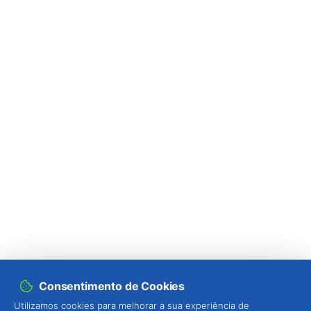
Nogueira (
Juglans regia
)
Oliveira (
Olea europaea
)
Painço (
Panicum miliaceum
)
Palmeira-das-canárias (
Phoenix canariensis
)
Papaia (
Carica papaya
)
Pepino (
Cucumis sativus
)
Pereira (
Pirus spp.
)
Pessegueiro (
Prunus persica
)
Pícea / Espruce (
Picea spp.
)
Consentimento de Cookies
Pimento (
Capsicum annuum
)
Utilizamos cookies para melhorar a sua experiência de