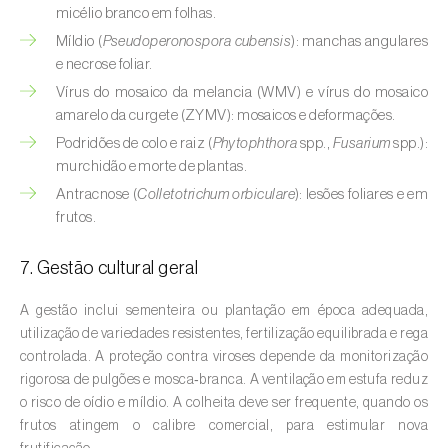
Buxo (
Buxus sempervirens L.
)
micélio branco em folhas.
Míldio (
Pseudoperonospora cubensis
): manchas angulares
Cacaueiro (
Theobroma cacao
)
e necrose foliar.
Vírus do mosaico da melancia (WMV) e vírus do mosaico
Cafeeiro (
Coffea spp.
)
amarelo da curgete (ZYMV): mosaicos e deformações.
Cajueiro (
Anacardium occidentale
)
Podridões de colo e raiz (
Phytophthora
spp.,
Fusarium
spp.):
murchidão e morte de plantas.
Cana-de-açúcar (
Saccharum spp.
)
Antracnose (
Colletotrichum orbiculare
): lesões foliares e em
frutos.
Cânhamo / Canábis (
Cannabis sativa
)
7. Gestão cultural geral
Carambola (
Averrhoa carambola
)
A gestão inclui sementeira ou plantação em época adequada,
Carpino-europeu (
Carpinus betulus
)
utilização de variedades resistentes, fertilização equilibrada e rega
controlada. A proteção contra viroses depende da monitorização
Carvalhos (
Quercus spp. e Fagus spp.
)
rigorosa de pulgões e mosca‑branca. A ventilação em estufa reduz
o risco de oídio e míldio. A colheita deve ser frequente, quando os
Castanheiro (
Castanea sativa
)
frutos atingem o calibre comercial, para estimular nova