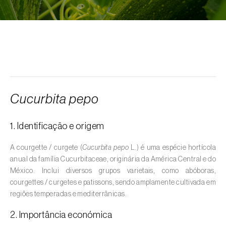
Alcarávia (
Carum carvi
)
Alface (
Lactuca sativa
)
Alfarrobeira (
Ceratonia siliqua
)
Algodoeiro (
Gossypium spp.
)
Alho (
Allium sativum
)
Cucurbita pepo
Alho-francês (
Allium porrum
)
1. Identificação e origem
Ambientes aquáticos (
Pântanos, lagoas,
valas, canais, açudes, barragens e estações
A courgette / curgete (
Cucurbita pepo
L.) é uma espécie hortícola
de tratamento de águas residuais
)
anual da família Cucurbitaceae, originária da América Central e do
México. Inclui diversos grupos varietais, como abóboras,
Ameixeira (
Prunus domestica L.
)
courgettes / curgetes e patissons, sendo amplamente cultivada em
regiões temperadas e mediterrânicas.
Amendoeira (
Prunus dulcis
)
2. Importância económica
Amendoim (
Arachis hypogaea
)