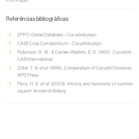
Cebola (
Allium cepa
)
frutificação.
Cedro (
Cedrus spp.
)
Referências bibliográficas
Cenoura (
Daucus carota
)
EPPO Global Database –
Cucurbita pepo
.
Centeio (
Secale cereale
)
CABI Crop Compendium –
Cucurbita pepo
.
Robinson, R. W., & Decker‑Walters, D. S. (1997).
Cucurbits
.
Cerejeira (
Prunus avium L.
)
CAB International.
Zitter, T. A.
et al.
(1996).
Compendium of Cucurbit Diseases
.
Cevada (
Hordeum vulgare
)
APS Press.
Cherovia / Pastinaca (
Pastinaca sativa
)
Paris, H. S.
et al.
(2003).
History and taxonomy of summer
squash
. Annals of Botany.
Chicória (
Cichorium spp.
)
Citrinos (
Citrus spp.
)
Colza (
Brassica napus
)
Coqueiro (
Cocos nucifera
)