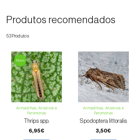
Courgette (
Cucurbita pepo
)
Produtos recomendados
Couve (
Brassica oleracea
)
53Produtos
Craveiro (
Dianthus caryophyllus
)
Crisântemo (
Chrysanthemum spp.
)
Novo
Damasqueiro / Alperce (
Prunus armeniaca
)
Diospireiro (
Diospyros spp.
)
Dracena (
Dracaena spp.
)
Armadilhas, Atrativos e
Armadilhas, Atrativos e
Endívia (
Cichorium intybus
)
Feromonas
Feromonas
Thrips spp.
Spodoptera littoralis
Ervilha (
Pisum sativum
)
6,95€
3,50€
Espargo (
Asparagus officinalis
)