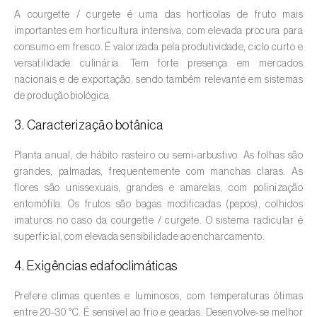
A courgette / curgete é uma das hortícolas de fruto mais
Amieiro (
Alnus glutinosa
)
importantes em horticultura intensiva, com elevada procura para
consumo em fresco. É valorizada pela produtividade, ciclo curto e
Amoreira (
Morus spp.
)
versatilidade culinária. Tem forte presença em mercados
nacionais e de exportação, sendo também relevante em sistemas
Ananás / Abacaxi (
Ananas comosus
)
de produção biológica.
Anona (
Annona spp.
)
3. Caracterização botânica
Áreas não cultivadas (
-
)
Planta anual, de hábito rasteiro ou semi‑arbustivo. As folhas são
grandes, palmadas, frequentemente com manchas claras. As
Aromáticas, condimentares e medicinais
flores são unissexuais, grandes e amarelas, com polinização
(
Coriandrum, Petroselinum, Mentha, Ocimum,
entomófila. Os frutos são bagas modificadas (pepos), colhidos
Artemisia, Foeniculum, Laurus, Majorana,
imaturos no caso da courgette / curgete. O sistema radicular é
Melissa, Pimpinella, Rosmarinus e outras
)
superficial, com elevada sensibilidade ao encharcamento.
Arroz (
Oryza spp.
)
4. Exigências edafoclimáticas
Aveia (
Avena sativa
)
Prefere climas quentes e luminosos, com temperaturas ótimas
entre 20–30 °C. É sensível ao frio e geadas. Desenvolve‑se melhor