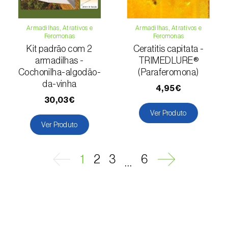
Macieira (
Malus domestica
)
Armadilhas, Atrativos e
Armadilhas, Atrativos e
Feromonas
Feromonas
Malagueta, chilli e rocoto (
Capsicum
Kit padrão com 2
Ceratitis capitata -
annuum, C. frutescens e C. pubescens
)
armadilhas -
TRIMEDLURE®
Cochonilha-algodão-
(Paraferomona)
Mandioca (
Manihot esculenta
)
da-vinha
4,95€
Mangueira (
Mangifera indica
)
30,03€
Ver Produto
Manjericão / Basílico (
Ocimum basilicum
)
Ver Produto
Maracujazeiro (
Passiflora edulis
)
1
2
3
6
...
Marmeleiro (
Cydonia oblonga
)
Massango / Milheto (
Pennisetum glaucum
)
Medronheiro (
Arbutus unedo
)