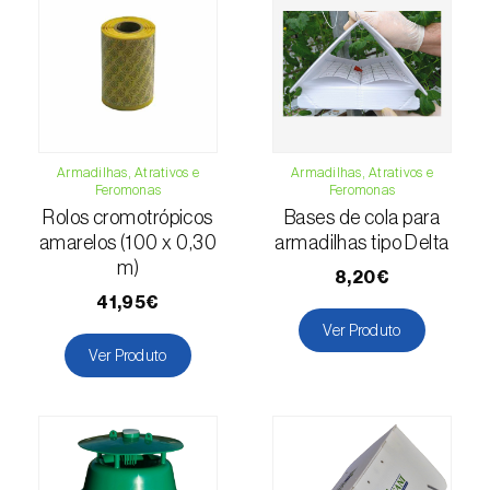
(=Xanthogaleruca) luteola
)
Escaravelho-da-framboesa (
Byturus spp.
)
Escaravelho-da-nogueira (
Pityophthorus
juglandis
)
Escaravelho-grande-da-casca-do-larício
Armadilhas, Atrativos e
Armadilhas, Atrativos e
Feromonas
Feromonas
(
Ips cembrae
)
Rolos cromotrópicos
Bases de cola para
amarelos (100 x 0,30
armadilhas tipo Delta
Escaravelho-gravador (
Ips acuminatus
)
m)
8,20€
Escaravelho-japonês (
Popillia japonica
)
41,95€
Ver Produto
Escaravelho-oriental (
Exomala (=Anomala)
Ver Produto
orientalis
)
Escaravelho-rosado-esmeralda
(
Cneorhinus serranoi
)