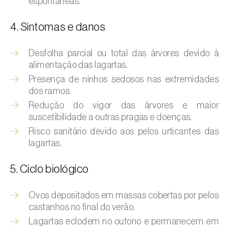
espontâneas.
Afídeo-verde-dos-citrinos (
Aphis
spiraecola
)
4. Sintomas e danos
Afídeos
Desfolha parcial ou total das árvores devido à
Alfinetes (
Agriotes spp.
)
alimentação das lagartas.
Presença de ninhos sedosos nas extremidades
Aranhiço-vermelho (
Tetranychus urticae
)
dos ramos.
Redução do vigor das árvores e maior
Besouro‑verde‑das‑tílias (
Lytta vesicatoria
)
suscetibilidade a outras pragas e doenças.
Bichado-da-ameixeira (
Grapholita (=Cydia)
Risco sanitário devido aos pelos urticantes das
funebrana
)
lagartas.
Bichado-da-castanha-do-cedo (
Pammene
5. Ciclo biológico
fasciana
)
Ovos depositados em massas cobertas por pelos
Bichado-da-castanha-do-tarde (
Cydia
castanhos no final do verão.
splendana
)
Lagartas eclodem no outono e permanecem em