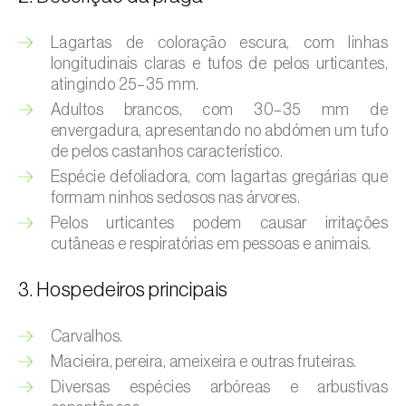
(
Hyalopterus pruni
)
Lagartas de coloração escura, com linhas
Afídeo-lanígero-das-macieiras (
Eriosoma
longitudinais claras e tufos de pelos urticantes,
lanigerum
)
atingindo 25–35 mm.
Afídeo-negro-do-feijão (
Aphis fabae
)
Adultos brancos, com 30–35 mm de
envergadura, apresentando no abdómen um tufo
Afídeo-negro-do-pessegueiro
de pelos castanhos característico.
(
Brachycaudus persicae
)
Espécie defoliadora, com lagartas gregárias que
formam ninhos sedosos nas árvores.
Afídeo-verde (
Myzus persicae
)
Pelos urticantes podem causar irritações
cutâneas e respiratórias em pessoas e animais.
Afídeo-verde-da-ameixeira (
Brachycaudus
helichrysi
)
3. Hospedeiros principais
Afídeo-verde-da-amendoeira
(
Brachycaudus amygdalinus
)
Carvalhos.
Macieira, pereira, ameixeira e outras fruteiras.
Afídeo-verde-da-macieira (
Aphis pomi
)
Diversas espécies arbóreas e arbustivas