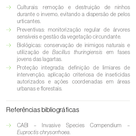
Broca-do-milho (
Sesamia nonagrioides
)
Culturais: remoção e destruição de ninhos
durante o inverno, evitando a dispersão de pelos
Broca-dos-ramos-do-pessegueiro (
Anarsia
urticantes.
lineatella
)
Preventivas: monitorização regular de árvores
sensíveis e gestão da vegetação circundante.
Broca-listrada-do-caule-do-arroz (
Chilo
suppressalis
)
Biológicas: conservação de inimigos naturais e
utilização de
Bacillus thuringiensis
em fases
Broca-pequena-do-tomateiro
jovens das lagartas.
(
Neoleucinodes elegantalis
)
Proteção integrada: definição de limiares de
intervenção, aplicação criteriosa de inseticidas
Broca-vermelha (
Cossus cossus
)
autorizados e ações coordenadas em áreas
urbanas e florestais.
Burgo-da-azinheira (
Tortrix viridana
)
Cigarrinha-espumadora (
Philaenus
Referências bibliográficas
spumarius
)
CABI – Invasive Species Compendium –
Cigarrinhas (
Jacobiasca lybica, Scaphoideus
Euproctis chrysorrhoea.
titanus e Empoasca spp.
)