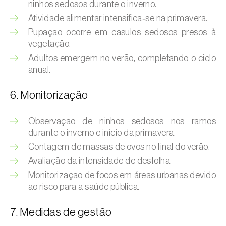
Bichado-da-castanha-intermédio (
Cydia
ninhos sedosos durante o inverno.
fagiglandana
)
Atividade alimentar intensifica‑se na primavera.
Pupação ocorre em casulos sedosos presos à
Bichado-da-fruta (
Cydia pomonella
)
vegetação.
Adultos emergem no verão, completando o ciclo
Borboleta-branca-grande-da-couve (
Pieris
anual.
brassicae
)
Borboleta-branca-pequena-da-couve
6. Monitorização
(
Pieris rapae
)
Observação de ninhos sedosos nos ramos
Broca-africana-do-caule-do-milho
durante o inverno e início da primavera.
(
Busseola fusca
)
Contagem de massas de ovos no final do verão.
Avaliação da intensidade de desfolha.
Broca-do-chá (
Euwallacea fornicatus, E.
fornicatior, E. perbrevis e E. kuroshio
)
Monitorização de focos em áreas urbanas devido
ao risco para a saúde pública.
Broca-do-colmo-da-cana-de-açúcar
(
Diatraea saccharalis
)
7. Medidas de gestão