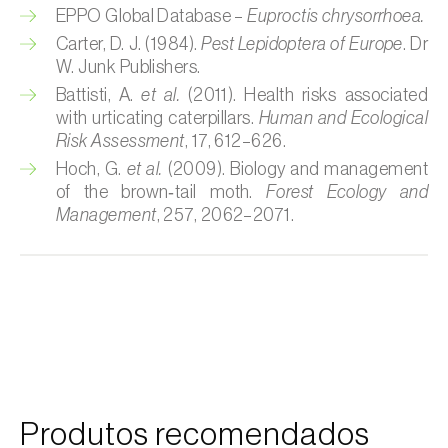
EPPO Global Database –
Euproctis chrysorrhoea.
Cobrilha-da-cortiça (
Coroebus undatus
)
Carter, D. J. (1984).
Pest Lepidoptera of Europe
. Dr
W. Junk Publishers.
Cochonilha-algodão-da-vinha (
Planococcus
Battisti, A.
et al.
(2011). Health risks associated
ficus
)
with urticating caterpillars.
Human and Ecological
Risk Assessment
, 17, 612–626.
Cochonilha-da-amoreira (
Pseudaulacaspis
Hoch, G.
et al.
(2009). Biology and management
pentagona
)
of the brown‑tail moth.
Forest Ecology and
Management
, 257, 2062–2071.
Cochonilha-de-cauda-comprida
(
Pseudococcus longispinus
)
Cochonilha-de-Comstock (
Pseudococcus
comstocki
)
Cochonilha-de-São-José (
Quadraspidiotus
(= Diaspidiotus) perniciosus
)
Cochonilha-dos-citrinos (
Planococcus citri
)
Produtos recomendados