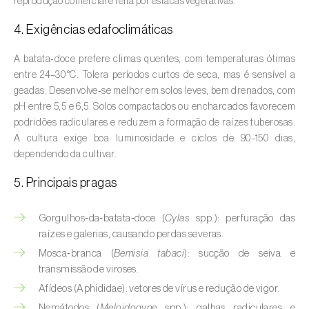
reprodução comercial é feita por estacas vegetativas.
Aveleira (
Corylus avellana L.
)
4. Exigências edafoclimáticas
Azinheira (
Quercus ilex e Quercus
rotundifolia
)
A batata‑doce prefere climas quentes, com temperaturas ótimas
entre 24–30 °C. Tolera períodos curtos de seca, mas é sensível a
Banana (
Musa spp.
)
geadas. Desenvolve‑se melhor em solos leves, bem drenados, com
pH entre 5,5 e 6,5. Solos compactados ou encharcados favorecem
Batata (
Solanum tuberosum
)
podridões radiculares e reduzem a formação de raízes tuberosas.
A cultura exige boa luminosidade e ciclos de 90–150 dias,
Batata-doce (
Ipomoea batatas
)
dependendo da cultivar.
Begónia (
Hillebrandia sandwicensis e
5. Principais pragas
Begonia spp.
)
Gorgulhos‑da‑batata‑doce (
Cylas
spp.): perfuração das
Beringela (
Solanum melongena
)
raízes e galerias, causando perdas severas.
Mosca‑branca (
Bemisia tabaci
): sucção de seiva e
Beterraba (
Beta spp.
)
transmissão de viroses.
Bétula (
Betula spp.
)
Afídeos (Aphididae): vetores de vírus e redução de vigor.
Nemátodos (
Meloidogyne
spp.): galhas radiculares e