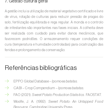
Cebola (
Allium cepa
)
7. Gestão cultural geral
Cedro (
Cedrus spp.
)
A gestão inclui a utilização de material vegetativo certificado e livre
de vírus, rotação de culturas para reduzir pressão de pragas do
Cenoura (
Daucus carota
)
solo, fertilização equilibrada e rega regular. A monda e o controlo
de infestantes são importantes nas fases iniciais. A colheita deve
Centeio (
Secale cereale
)
ser realizada com cuidado para evitar danos mecânicos, que
favorecem podridões. O armazenamento requer condições de
Cerejeira (
Prunus avium L.
)
cura (temperatura e humidade controladas) para cicatrização das
feridas e prolongamento da conservação.
Cevada (
Hordeum vulgare
)
Cherovia / Pastinaca (
Pastinaca sativa
)
Referências bibliográficas
Chicória (
Cichorium spp.
)
EPPO Global Database –
Ipomoea batatas.
Citrinos (
Citrus spp.
)
CABI – Crop Compendium –
Ipomoea batatas.
FAO (2021).
Sweet Potato Production Statistics
. FAOSTAT.
Colza (
Brassica napus
)
Woolfe, J. A. (1992).
Sweet Potato: An Untapped Food
Coqueiro (
Cocos nucifera
)
Resource
. Cambridge University Press.