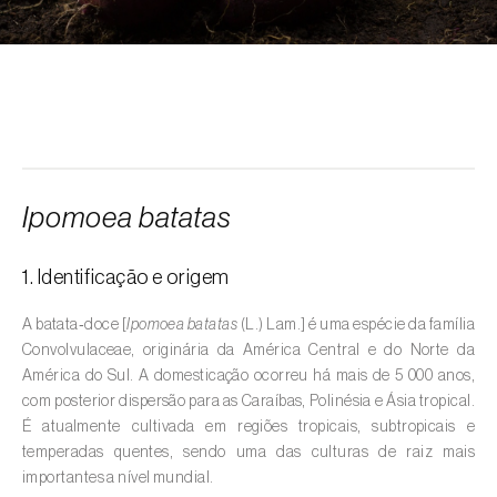
Alcarávia (
Carum carvi
)
Alface (
Lactuca sativa
)
Alfarrobeira (
Ceratonia siliqua
)
Algodoeiro (
Gossypium spp.
)
Alho (
Allium sativum
)
Ipomoea batatas
Alho-francês (
Allium porrum
)
1. Identificação e origem
Ambientes aquáticos (
Pântanos, lagoas,
valas, canais, açudes, barragens e estações
A batata‑doce [
Ipomoea batatas
(L.) Lam.] é uma espécie da família
de tratamento de águas residuais
)
Convolvulaceae, originária da América Central e do Norte da
América do Sul. A domesticação ocorreu há mais de 5 000 anos,
Ameixeira (
Prunus domestica L.
)
com posterior dispersão para as Caraíbas, Polinésia e Ásia tropical.
É atualmente cultivada em regiões tropicais, subtropicais e
Amendoeira (
Prunus dulcis
)
temperadas quentes, sendo uma das culturas de raiz mais
importantes a nível mundial.
Amendoim (
Arachis hypogaea
)