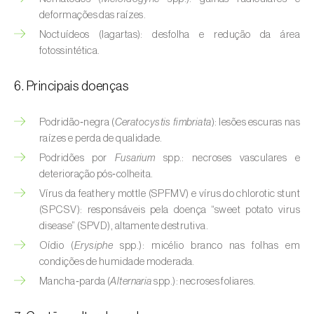
Buxo (
Buxus sempervirens L.
)
deformações das raízes.
Noctuídeos (lagartas): desfolha e redução da área
Cacaueiro (
Theobroma cacao
)
fotossintética.
Cafeeiro (
Coffea spp.
)
6. Principais doenças
Cajueiro (
Anacardium occidentale
)
Podridão‑negra (
Ceratocystis fimbriata
): lesões escuras nas
Cana-de-açúcar (
Saccharum spp.
)
raízes e perda de qualidade.
Podridões por
Fusarium
spp.: necroses vasculares e
Cânhamo / Canábis (
Cannabis sativa
)
deterioração pós‑colheita.
Carambola (
Averrhoa carambola
)
Vírus da feathery mottle (SPFMV) e vírus do chlorotic stunt
(SPCSV): responsáveis pela doença “sweet potato virus
Carpino-europeu (
Carpinus betulus
)
disease” (SPVD), altamente destrutiva.
Oídio (
Erysiphe
spp.): micélio branco nas folhas em
Carvalhos (
Quercus spp. e Fagus spp.
)
condições de humidade moderada.
Mancha‑parda (
Alternaria
spp.): necroses foliares.
Castanheiro (
Castanea sativa
)