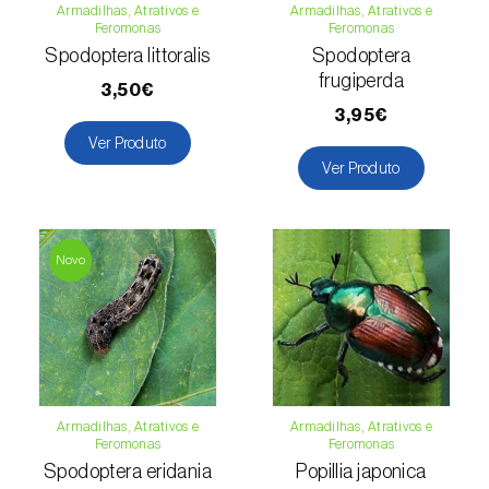
Armadilhas, Atrativos e
Armadilhas, Atrativos e
Girassol (
Helianthus annuus
)
Feromonas
Feromonas
Spodoptera littoralis
Spodoptera
Goiabeira (
Psidium guajava
)
frugiperda
3,50€
3,95€
Grão-de-bico (
Cicer arietinum
)
Ver Produto
Ver Produto
Groselheira (
Ribes uva-crispa
)
Groselheira-preta (
Ribes nigrum
)
Novo
Inhame / Taro (
Colocasia spp., Dioscorea
spp., Alocasia spp. e Xanthosoma spp.
)
Jasmim (
Jasminum officinale
)
Jiloeiro (
Solanum aethiopicum
)
Armadilhas, Atrativos e
Armadilhas, Atrativos e
Kiwi (
Actinidia deliciosa
)
Feromonas
Feromonas
Spodoptera eridania
Popillia japonica
Larício / Lariço (
Larix spp.
)