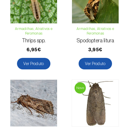
Espinafre (
Spinacia oleracea
)
Fava (
Vicia faba
)
Armadilhas, Atrativos e
Armadilhas, Atrativos e
Feromonas
Feromonas
Feijão-comum (
Phaseolus vulgaris
)
Thrips spp.
Spodoptera litura
Feijão-frade (
Vigna spp.
)
6,95€
3,95€
Feijoa (
Feijoa sellowiana
)
Ver Produto
Ver Produto
Figueira (
Ficus carica
)
Framboesa (
Rubus idaeus
)
Novo
Framboesa preta (
Rubus occidentalis
)
Freixo (
Fraxinus spp.
)
Gerbera (
Gerbera
)