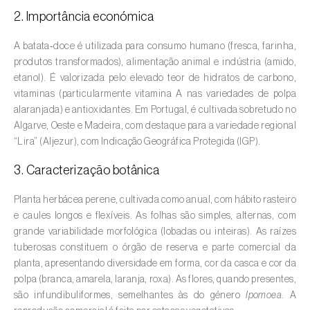
2. Importância económica
Amieiro (
Alnus glutinosa
)
A batata‑doce é utilizada para consumo humano (fresca, farinha,
Amoreira (
Morus spp.
)
produtos transformados), alimentação animal e indústria (amido,
etanol). É valorizada pelo elevado teor de hidratos de carbono,
Ananás / Abacaxi (
Ananas comosus
)
vitaminas (particularmente vitamina A nas variedades de polpa
alaranjada) e antioxidantes. Em Portugal, é cultivada sobretudo no
Anona (
Annona spp.
)
Algarve, Oeste e Madeira, com destaque para a variedade regional
“Lira” (Aljezur), com Indicação Geográfica Protegida (IGP).
Áreas não cultivadas (
-
)
3. Caracterização botânica
Aromáticas, condimentares e medicinais
(
Coriandrum, Petroselinum, Mentha, Ocimum,
Planta herbácea perene, cultivada como anual, com hábito rasteiro
Artemisia, Foeniculum, Laurus, Majorana,
e caules longos e flexíveis. As folhas são simples, alternas, com
Melissa, Pimpinella, Rosmarinus e outras
)
grande variabilidade morfológica (lobadas ou inteiras). As raízes
tuberosas constituem o órgão de reserva e parte comercial da
Arroz (
Oryza spp.
)
planta, apresentando diversidade em forma, cor da casca e cor da
polpa (branca, amarela, laranja, roxa). As flores, quando presentes,
Aveia (
Avena sativa
)
são infundibuliformes, semelhantes às do género
Ipomoea
. A