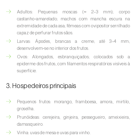
(
Hyalopterus pruni
)
Adultos: Pequenas moscas (≈ 2–3 mm); corpo
Afídeo-lanígero-das-macieiras (
Eriosoma
castanho‑amarelado; machos com mancha escura na
lanigerum
)
extremidade de cada asa; fêmeas com ovipositor serrilhado
capaz de perfurar frutos sãos.
Afídeo-negro-do-feijão (
Aphis fabae
)
Larvas: Ápodes, brancas a creme; até 3–4 mm;
desenvolvem‑se no interior dos frutos.
Afídeo-negro-do-pessegueiro
(
Brachycaudus persicae
)
Ovos: Alongados, esbranquiçados; colocados sob a
epiderme dos frutos, com filamentos respiratórios visíveis à
Afídeo-verde (
Myzus persicae
)
superfície.
Afídeo-verde-da-ameixeira (
Brachycaudus
3. Hospedeiros principais
helichrysi
)
Pequenos frutos: morango, framboesa, amora, mirtilo,
Afídeo-verde-da-amendoeira
groselha.
(
Brachycaudus amygdalinus
)
Prunóideas: cerejeira, ginjeira, pessegueiro, ameixieira,
Afídeo-verde-da-macieira (
Aphis pomi
)
damasqueiro.
Vinha: uvas de mesa e uvas para vinho.