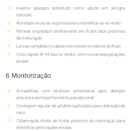
Bichado-da-castanha-intermédio (
Cydia
Inverno passado sobretudo como adulto em abrigos
fagiglandana
)
naturais.
Bichado-da-fruta (
Cydia pomonella
)
Atividade inicia‑se na primavera e intensifica‑se no verão.
Fêmeas ovipositam diretamente em frutos sãos próximos
Borboleta-branca-grande-da-couve (
Pieris
da maturação.
brassicae
)
Larvas completam o desenvolvimento no interior do fruto.
Borboleta-branca-pequena-da-couve
Ciclo rápido (8–14 dias no verão), com numerosas gerações
(
Pieris rapae
)
anuais.
Broca-africana-do-caule-do-milho
6. Monitorização
(
Busseola fusca
)
Armadilhas com atrativos alimentares para deteção
Broca-do-chá (
Euwallacea fornicatus, E.
precoce e acompanhamento populacional.
fornicatior, E. perbrevis e E. kuroshio
)
Contagem regular de adultos capturados para definição de
risco.
Broca-do-colmo-da-cana-de-açúcar
(
Diatraea saccharalis
)
Observação direta de frutos próximos da maturação para
identificar perfurações iniciais.