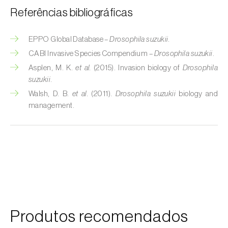
Referências bibliográficas
Cobrilha-da-cortiça (
Coroebus undatus
)
EPPO Global Database –
Drosophila suzukii
.
Cochonilha-algodão-da-vinha (
Planococcus
ficus
)
CABI Invasive Species Compendium –
Drosophila suzukii
.
Asplen, M. K.
et al.
(2015). Invasion biology of
Drosophila
Cochonilha-da-amoreira (
Pseudaulacaspis
suzukii
.
pentagona
)
Walsh, D. B.
et al.
(2011).
Drosophila suzukii
biology and
management.
Cochonilha-de-cauda-comprida
(
Pseudococcus longispinus
)
Cochonilha-de-Comstock (
Pseudococcus
comstocki
)
Cochonilha-de-São-José (
Quadraspidiotus
(= Diaspidiotus) perniciosus
)
Produtos recomendados
Cochonilha-dos-citrinos (
Planococcus citri
)