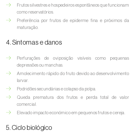
Afídeo-verde-dos-citrinos (
Aphis
Frutos silvestres e hospedeiros espontâneos que funcionam
spiraecola
)
como reservatórios.
Preferência por frutos de epiderme fina e próximos da
Afídeos
maturação.
Alfinetes (
Agriotes spp.
)
4. Sintomas e danos
Aranhiço-vermelho (
Tetranychus urticae
)
Perfurações de oviposição visíveis como pequenas
Besouro‑verde‑das‑tílias (
Lytta vesicatoria
)
depressões ou manchas.
Amolecimento rápido do fruto devido ao desenvolvimento
Bichado-da-ameixeira (
Grapholita (=Cydia)
larvar.
funebrana
)
Podridões secundárias e colapso da polpa.
Bichado-da-castanha-do-cedo (
Pammene
Queda prematura dos frutos e perda total de valor
fasciana
)
comercial.
Elevado impacto económico em pequenos frutos e cereja.
Bichado-da-castanha-do-tarde (
Cydia
splendana
)
5. Ciclo biológico