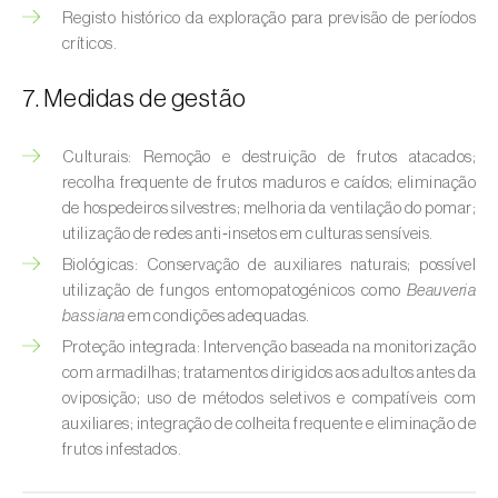
Broca-do-milho (
Sesamia nonagrioides
)
Registo histórico da exploração para previsão de períodos
críticos.
Broca-dos-ramos-do-pessegueiro (
Anarsia
lineatella
)
7. Medidas de gestão
Broca-listrada-do-caule-do-arroz (
Chilo
Culturais: Remoção e destruição de frutos atacados;
suppressalis
)
recolha frequente de frutos maduros e caídos; eliminação
de hospedeiros silvestres; melhoria da ventilação do pomar;
Broca-pequena-do-tomateiro
utilização de redes anti‑insetos em culturas sensíveis.
(
Neoleucinodes elegantalis
)
Biológicas: Conservação de auxiliares naturais; possível
Broca-vermelha (
Cossus cossus
)
utilização de fungos entomopatogénicos como
Beauveria
bassiana
em condições adequadas.
Burgo-da-azinheira (
Tortrix viridana
)
Proteção integrada: Intervenção baseada na monitorização
com armadilhas; tratamentos dirigidos aos adultos antes da
Cigarrinha-espumadora (
Philaenus
oviposição; uso de métodos seletivos e compatíveis com
spumarius
)
auxiliares; integração de colheita frequente e eliminação de
frutos infestados.
Cigarrinhas (
Jacobiasca lybica, Scaphoideus
titanus e Empoasca spp.
)