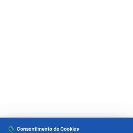
Gorgulho-da-batata-doce (
Cylas
puncticollis
)
Gorgulho-da-batata-doce (outro) (
Cylas
formicarius elegantulus
)
Gorgulho-da-colza (
Ceutorhynchus napi
)
Gorgulho-da-vinha (
Otiorhynchus sulcatus
)
Gorgulho-do-café / cacau (
Araecerus
fasciculatus
)
Gorgulho-do-caule-do-repolho
(
Ceutorhynchus quadridens
)
Gorgulho-do-eucalipto (
Gonipterus
platensis
)
Lagarta-das-pastagens (
Mythimna
Consentimento de Cookies