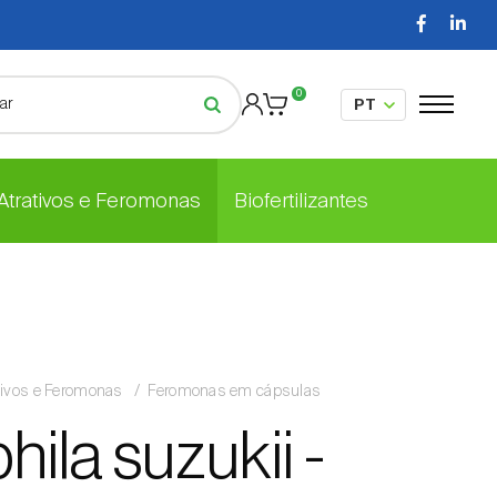
0
 Atrativos e Feromonas
Biofertilizantes
tivos e Feromonas
Feromonas em cápsulas
ila suzukii -