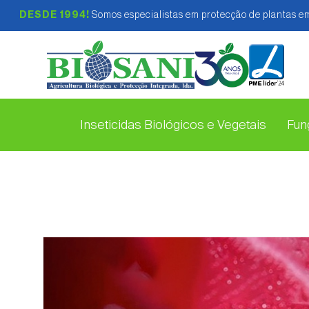
DESDE 1994!
Somos especialistas em protecção de plantas em
Inseticidas Biológicos e Vegetais
Fung