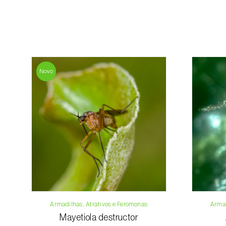
Novo
Armadilhas, Atrativos e Feromonas
Armad
Mayetiola destructor