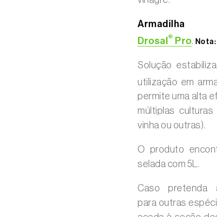
vinagre.
Armadi
®
Drosal
Pro
.
Nota:
Solução estabiliz
utilização em arma
permite uma alta e
múltiplas cultura
vinha ou outras).
O produto encont
selada com 5L.
Caso pretenda a
para outras espéci