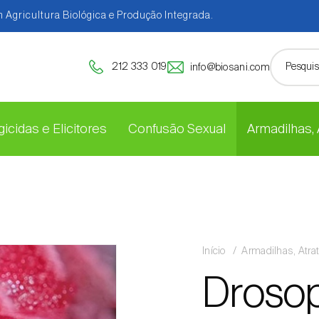
 Agricultura Biológica e Produção Integrada.
212 333 019
info@biosani.com
icidas e Elicitores
Confusão Sexual
Armadilhas,
Início
Armadilhas, Atra
Drosoph