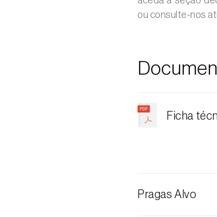
aceda à seção de
ou consulte-nos a
Documen
Ficha téc
Pragas Alvo