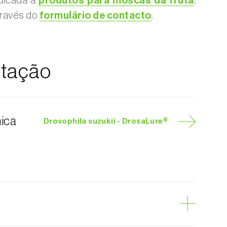
dicada a
produtos para moscas da fruta
,
través do
formulário de contacto
.
tação
nica
Drosophila suzukii - DrosaLure®