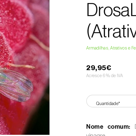
DrosaLu
(Atrati
Armadilhas, Atrativos e 
29,95€
Acresce 6% de IVA
Quantidade*
Nome comum:
D