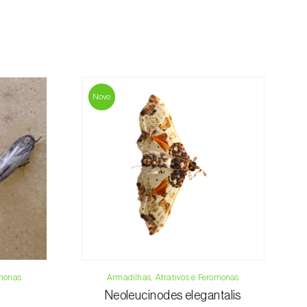
mação referente ao valor total da encomenda
anco
mento.
da, contacte-nos:
33 019
Novo
osani.com
contacto
omonas
Armadilhas, Atrativos e Feromonas
Neoleucinodes elegantalis