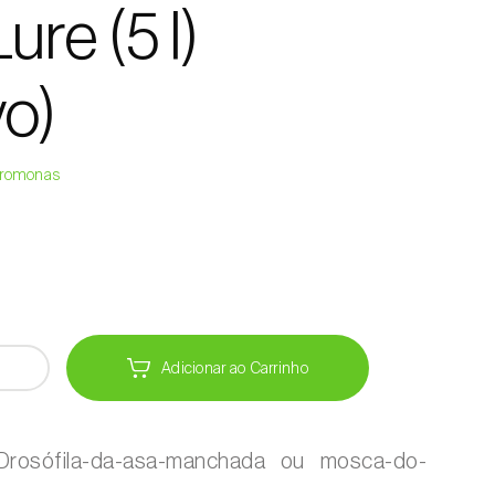
re (5 l)
vo)
Feromonas
Adicionar ao Carrinho
rosófila-da-asa-manchada ou mosca-do-