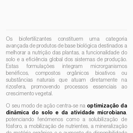
Dracena (
Dracaena spp.
)
Endívia (
Cichorium intybus
)
Ervilha (
Pisum sativum
)
Espargo (
Asparagus officinalis
)
Os biofertilizantes constituem uma categoria
avançada de produtos de base biológica destinados a
Espinafre (
Spinacia oleracea
)
melhorar a nutrição das plantas, a funcionalidade do
Fava (
Vicia faba
)
solo e a eficiência global dos sistemas de produção.
Estas formulações integram microrganismos
Feijão-comum (
Phaseolus vulgaris
)
benéficos, compostos orgânicos bioativos ou
Feijão-frade (
Vigna spp.
)
substâncias naturais que atuam diretamente na
rizosfera, promovendo processos essenciais ao
Feijoa (
Feijoa sellowiana
)
crescimento vegetal.
Figueira (
Ficus carica
)
O seu modo de ação centra‑se na
optimização da
Framboesa (
Rubus idaeus
)
dinâmica do solo e da atividade microbiana
,
Framboesa preta (
Rubus occidentalis
)
potenciando fenómenos como a solubilização de
fósforo, a mobilização de nutrientes, a mineralização
Freixo (
Fraxinus spp.
)