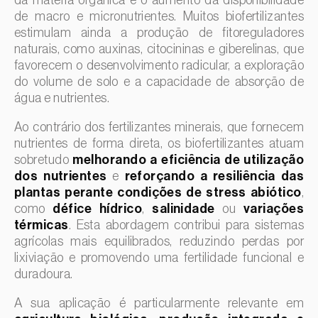
da matéria orgânica e o aumento da disponibilidade
Gerbera (
Gerbera
)
de macro e micronutrientes. Muitos biofertilizantes
estimulam ainda a produção de fitoreguladores
Girassol (
Helianthus annuus
)
naturais, como auxinas, citocininas e giberelinas, que
Goiabeira (
Psidium guajava
)
favorecem o desenvolvimento radicular, a exploração
do volume de solo e a capacidade de absorção de
Grão-de-bico (
Cicer arietinum
)
água e nutrientes.
Groselheira (
Ribes uva-crispa
)
Ao contrário dos fertilizantes minerais, que fornecem
Groselheira-preta (
Ribes nigrum
)
nutrientes de forma direta, os biofertilizantes atuam
Inhame / Taro (
Colocasia spp., Dioscorea spp., Alocasia spp.
sobretudo
melhorando a eficiência de utilização
e Xanthosoma spp.
)
dos nutrientes
e
reforçando a resiliência das
Jasmim (
Jasminum officinale
)
plantas perante condições de stress abiótico
,
como
défice hídrico
,
salinidade
ou
variações
Jiloeiro (
Solanum aethiopicum
)
térmicas
. Esta abordagem contribui para sistemas
Kiwi (
Actinidia deliciosa
)
agrícolas mais equilibrados, reduzindo perdas por
lixiviação e promovendo uma fertilidade funcional e
Larício / Lariço (
Larix spp.
)
duradoura.
Lentilha (
Lens culinaris
)
A sua aplicação é particularmente relevante em
Levístico (
Levisticum officinale
)