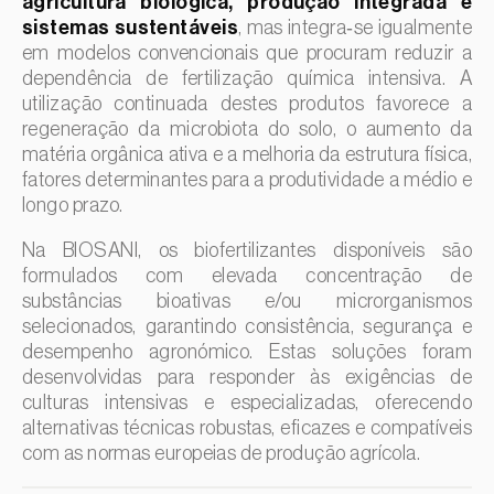
agricultura biológica, produção integrada e
sistemas sustentáveis
, mas integra‑se igualmente
Lichia (
Litchi chinensis
)
em modelos convencionais que procuram reduzir a
Limão (
Citrus limon
)
dependência de fertilização química intensiva. A
Linho (
Linum usitatissimum
)
utilização continuada destes produtos favorece a
regeneração da microbiota do solo, o aumento da
Loureiro (
Laurus nobilis
)
matéria orgânica ativa e a melhoria da estrutura física,
Lulo / Naranjilla (
Solanum quitoense
)
fatores determinantes para a produtividade a médio e
longo prazo.
Lúpulo (
Humulus lupulus
)
Na BIOSANI, os biofertilizantes disponíveis são
Luzerna / Alfafa (
Medicago sativa
)
formulados com elevada concentração de
Macadamia (
Macadamia spp.
)
substâncias bioativas e/ou microrganismos
selecionados, garantindo consistência, segurança e
Macieira (
Malus domestica
)
desempenho agronómico. Estas soluções foram
Malagueta, chilli e rocoto (
Capsicum annuum, C.
desenvolvidas para responder às exigências de
frutescens e C. pubescens
)
culturas intensivas e especializadas, oferecendo
Mandioca (
Manihot esculenta
)
alternativas técnicas robustas, eficazes e compatíveis
com as normas europeias de produção agrícola.
Mangueira (
Mangifera indica
)