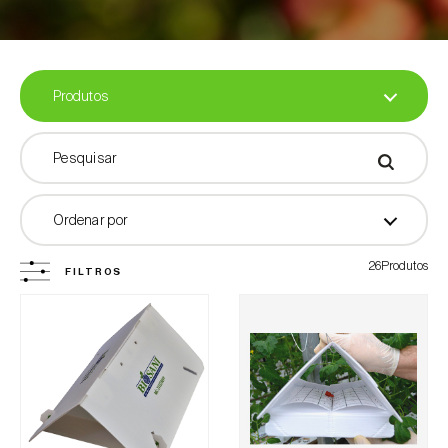
Armadilhas cromotrópicas
Armadilhas só para Pragas Florestais
Para o ar livre
Produtos para moscas da fruta
Para estufas
Produtos
Feromonas em cápsulas
Armadilhas
Atractivos
Biofertilizantes
Todos os Produtos
Ordenar por
Diversos
26Produtos
FILTROS
Filtrar por
Produtos com Rótulo Biosani