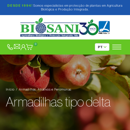
DESDE 1994!
Somos especialistas em protecção de plantas em Agricultura
Biológica e Produção Integrada.
Inseticidas Biológicos e Vegetais
Fungicidas e Elicitores
0
Confusão Sexual
Armadilhas, Atrativos e Feromonas
Armadilhas tipo Delta, tipo Funil e tipo de Água
Armadilhas tipo delta
Início
Armadilhas, Atrativos e Feromonas
Armadilha tipo funil
Armadilhas tipo delta
Armadilhas tipo de Água
Armadilhas tipo Pitfall
Armadilhas tipo Refúgio