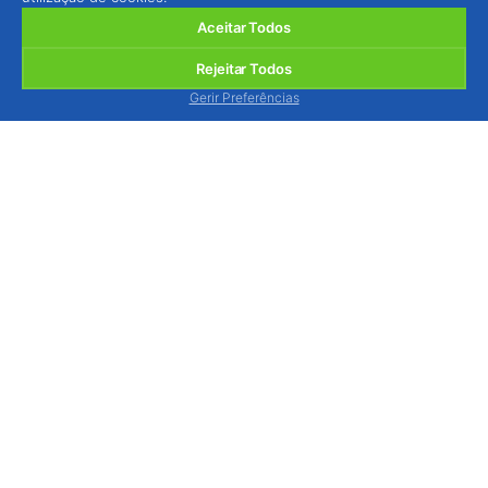
Aceitar Todos
Rejeitar Todos
Gerir Preferências
BIOSANI - Agricultura Biológica e Protecção
Integrada, Lda.
Quinta de São Brás, Serra do Louro, 2950-354
Palmela, Portugal
ver mapa
Estamos disponíveis para o atender, via contacto
telefónico, de segunda a sexta-feira das 9h às 13h
e das 14h às 18h.
Tel.: (+351) 212 333 019
(chamada p/ rede fixa