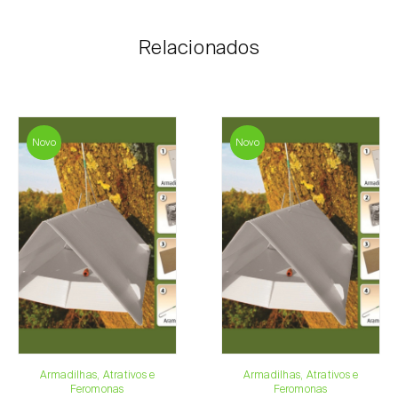
internet, através do carrinho de compras em cada
página.
Relacionados
O valor dos portes é personalizado ao cliente,
conforme necessidade e valor mais económico. Após
receber a encomenda, a Biosani contacta o cliente o
mais brevemente possível com informação referente
ao valor total da encomenda e dados para
Novo
Novo
pagamento.
Para qualquer dúvida, contacte-nos:
Telefone:
212 333 019
Email:
info@biosani.com
Formulário de contacto
Armadilhas, Atrativos e
Armadilhas, Atrativos e
Feromonas
Feromonas