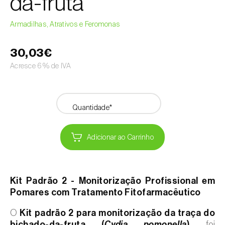
da-fruta
Armadilhas, Atrativos e Feromonas
30,03€
Acresce 6% de IVA
Quantidade*
Adicionar ao Carrinho
Kit Padrão 2 - Monitorização Profissional em
Pomares com Tratamento Fitofarmacêutico
O
Kit padrão 2 para monitorização da traça do
bichado-da-fruta (
Cydia pomonella
)
foi