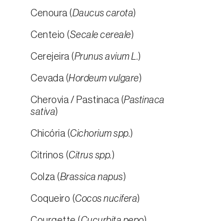
Cenoura (
Daucus carota
)
Centeio (
Secale cereale
)
Cerejeira (
Prunus avium L.
)
Cevada (
Hordeum vulgare
)
Cherovia / Pastinaca (
Pastinaca
sativa
)
Chicória (
Cichorium spp.
)
Citrinos (
Citrus spp.
)
Colza (
Brassica napus
)
Coqueiro (
Cocos nucifera
)
Courgette (
Cucurbita pepo
)