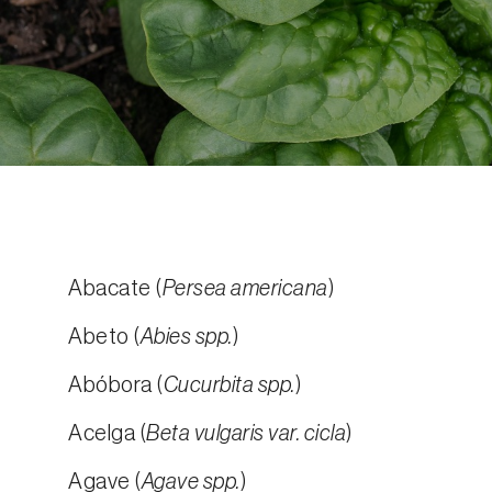
Abacate (
Persea americana
)
Abeto (
Abies spp.
)
Abóbora (
Cucurbita spp.
)
Acelga (
Beta vulgaris var. cicla
)
Agave (
Agave spp.
)