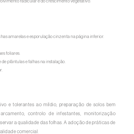
olvimento radicular e do crescimento vegetativo.
chas amarelas e esporulação cinzenta na página inferior.
es foliares.
e de plântulas e falhas na instalação.
r.
ivo e tolerantes ao míldio, preparação de solos bem
arcamento, controlo de infestantes, monitorização
servar a qualidade das folhas. A adoção de práticas de
ualidade comercial.