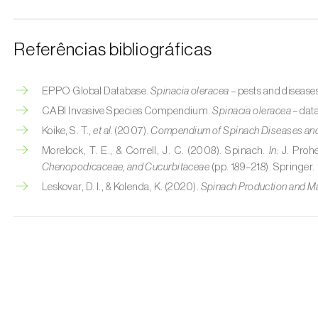
Referências bibliográficas
EPPO Global Database.
Spinacia oleracea
– pests and disease
CABI Invasive Species Compendium.
Spinacia oleracea
– dat
Koike, S. T.,
et al.
(2007).
Compendium of Spinach Diseases an
Morelock, T. E., & Correll, J. C. (2008). Spinach.
In:
J. Prohe
Chenopodicaceae, and Cucurbitaceae
(pp. 189–218). Springer.
Leskovar, D. I., & Kolenda, K. (2020).
Spinach Production and 