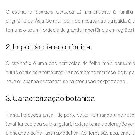
O espinafre (
Spinacia oleracea
L.), pertencente à famíli
originário da Ásia Central, com domesticação atribuída à an
tornando‑se um hortícola de grande importância em regiões
2. Importância económica
O espinafre é uma das hortícolas de folha mais consumida
nutricional e pela forte procura nos mercados fresco, de IV 
Itália e Espanha destacam‑se na produção e exportação.
3. Caracterização botânica
Planta herbácea anual, de porte baixo, formando uma roseta
(oval, lanceolada ou triangular), textura tenra e coloração ve
alongando‑se na fase reprodutiva. As flores são pequenas, 