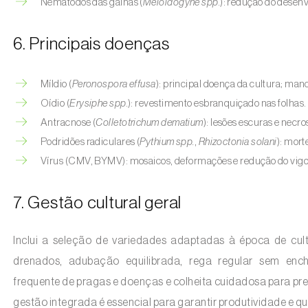
Nemátodos das galhas (
Meloidogyne spp.
): redução do desenv
6. Principais doenças
Míldio (
Peronospora effusa
): principal doença da cultura; man
Oídio (
Erysiphe spp.
): revestimento esbranquiçado nas folhas.
Antracnose (
Colletotrichum dematium
): lesões escuras e necros
Podridões radiculares (
Pythium spp.
,
Rhizoctonia solani
): mort
Vírus (CMV, BYMV): mosaicos, deformações e redução do vigo
7. Gestão cultural geral
Inclui a seleção de variedades adaptadas à época de cult
drenados, adubação equilibrada, rega regular sem ench
frequente de pragas e doenças e colheita cuidadosa para pre
gestão integrada é essencial para garantir produtividade e q