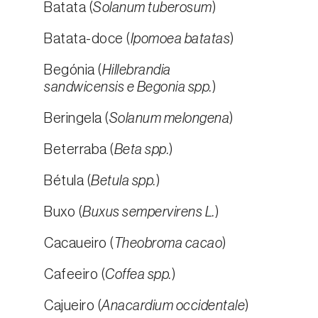
Batata (
Solanum tuberosum
)
Batata-doce (
Ipomoea batatas
)
Begónia (
Hillebrandia
sandwicensis e Begonia spp.
)
Beringela (
Solanum melongena
)
Beterraba (
Beta spp.
)
Bétula (
Betula spp.
)
Buxo (
Buxus sempervirens L.
)
Cacaueiro (
Theobroma cacao
)
Cafeeiro (
Coffea spp.
)
Cajueiro (
Anacardium occidentale
)