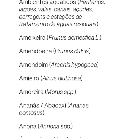
Ambientes aquáticos (
Pântanos,
lagoas, valas, canais, açudes,
barragens e estações de
tratamento de águas residuais
)
Ameixeira (
Prunus domestica L.
)
Amendoeira (
Prunus dulcis
)
Amendoim (
Arachis hypogaea
)
Amieiro (
Alnus glutinosa
)
Amoreira (
Morus spp.
)
Ananás / Abacaxi (
Ananas
comosus
)
Anona (
Annona spp.
)