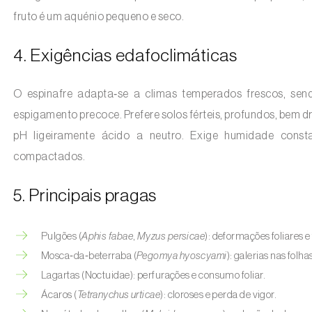
fruto é um aquénio pequeno e seco.
4. Exigências edafoclimáticas
O espinafre adapta‑se a climas temperados frescos, sen
espigamento precoce. Prefere solos férteis, profundos, bem d
pH ligeiramente ácido a neutro. Exige humidade const
compactados.
5. Principais pragas
Pulgões (
Aphis fabae
,
Myzus persicae
): deformações foliares e
Mosca‑da‑beterraba (
Pegomya hyoscyami
): galerias nas folha
Lagartas (Noctuidae): perfurações e consumo foliar.
Ácaros (
Tetranychus urticae
): cloroses e perda de vigor.