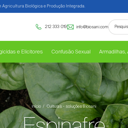
 Agricultura Biológica e Produção Integrada.
212 333 019
info@biosani.com
icidas e Elicitores
Confusão Sexual
Armadilhas,
Início
Culturas - soluções Biosani
Espinafre