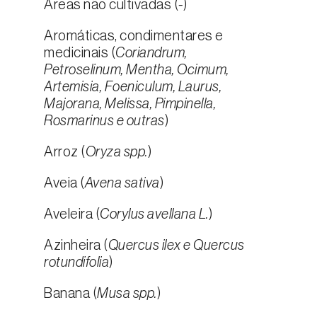
Áreas não cultivadas (
-
)
Aromáticas, condimentares e
medicinais (
Coriandrum,
Petroselinum, Mentha, Ocimum,
Artemisia, Foeniculum, Laurus,
Majorana, Melissa, Pimpinella,
Rosmarinus e outras
)
Arroz (
Oryza spp.
)
Aveia (
Avena sativa
)
Aveleira (
Corylus avellana L.
)
Azinheira (
Quercus ilex e Quercus
rotundifolia
)
Banana (
Musa spp.
)