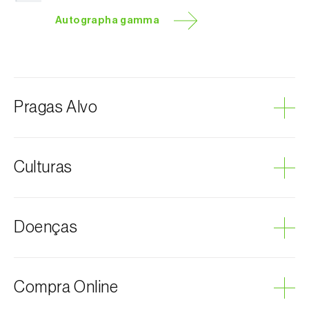
Autographa gamma
Pragas Alvo
Traça-y-de-prata
Culturas
Alcachofra
Doenças
Alface
Algodoeiro
Alho-francês
Podridão cinzenta
Compra Online
Aromáticas, condimentares e medicinais
Beterraba