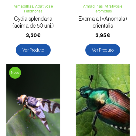
Armadilhas, Atrativos e
Soja
Armadilhas, Atrativos e
Feromonas
Feromonas
Tabaco
Cydia splendana
Exomala (=Anomala)
Tomateiro
(acima de 50 uni.)
orientalis
Trevo forrageiro
3,30€
3,95€
Trigo
Vinha
Ver Produto
Ver Produto
Novo