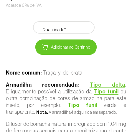
Acresce 6% de IVA
Quantidade*
Adicionar ao Carrinho
Nome comum:
Traça-y-de-prata.
Armadilha recomendada:
Tipo delta
.
É igualmente possível a utilização da
Tipo funil
ou
outra combinação de cores de armadilha para este
inseto, por exemplo:
Tipo funil
verde e
transparente.
Nota:
A armadilha é adquirida em separado.
Difusor de borracha natural impregnado com 1,04 mg
de feromonas sexuais para a monitorização durante