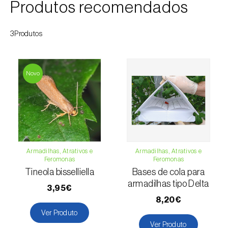
Produtos recomendados
Cochonilha-obscura (
Pseudococcus viburni
)
Cochonilha-vermelha-dos-citrinos
3Produtos
(
Aonidiella aurantii
)
Cochonilhas
Novo
Coleópteros de grandes dimensões
Coleópteros de pequenas dimensões
Drosófila-da-asa-manchada (
Drosophila
suzukii
)
Armadilhas, Atrativos e
Armadilhas, Atrativos e
Feromonas
Feromonas
Escaravelho / Gorgulho-vermelho-das-
Tineola bisselliella
Bases de cola para
palmeiras (
Rhynchophorus ferrugineus
)
armadilhas tipo Delta
3,95€
8,20€
Escaravelho-da-agave (
Scyphophorus
Ver Produto
acupunctatus
)
Ver Produto