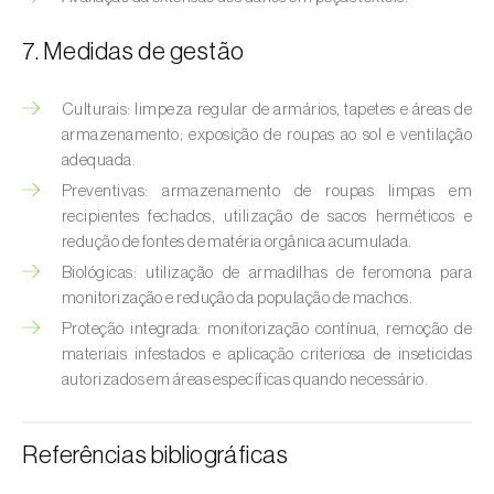
Broca-do-milho (
Sesamia nonagrioides
)
7. Medidas de gestão
Broca-dos-ramos-do-pessegueiro (
Anarsia
lineatella
)
Culturais: limpeza regular de armários, tapetes e áreas de
Broca-listrada-do-caule-do-arroz (
Chilo
armazenamento; exposição de roupas ao sol e ventilação
suppressalis
)
adequada.
Preventivas: armazenamento de roupas limpas em
Broca-pequena-do-tomateiro
recipientes fechados, utilização de sacos herméticos e
(
Neoleucinodes elegantalis
)
redução de fontes de matéria orgânica acumulada.
Biológicas: utilização de armadilhas de feromona para
Broca-vermelha (
Cossus cossus
)
monitorização e redução da população de machos.
Proteção integrada: monitorização contínua, remoção de
Burgo-da-azinheira (
Tortrix viridana
)
materiais infestados e aplicação criteriosa de inseticidas
autorizados em áreas específicas quando necessário.
Cigarrinha-espumadora (
Philaenus
spumarius
)
Referências bibliográficas
Cigarrinhas (
Jacobiasca lybica, Scaphoideus
titanus e Empoasca spp.
)