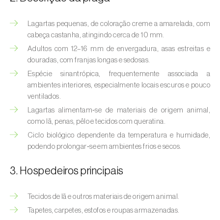
(
Hyalopterus pruni
)
Lagartas pequenas, de coloração creme a amarelada, com
Afídeo-lanígero-das-macieiras (
Eriosoma
cabeça castanha, atingindo cerca de 10 mm.
lanigerum
)
Adultos com 12–16 mm de envergadura, asas estreitas e
Afídeo-negro-do-feijão (
Aphis fabae
)
douradas, com franjas longas e sedosas.
Espécie sinantrópica, frequentemente associada a
Afídeo-negro-do-pessegueiro
ambientes interiores, especialmente locais escuros e pouco
(
Brachycaudus persicae
)
ventilados.
Lagartas alimentam‑se de materiais de origem animal,
Afídeo-verde (
Myzus persicae
)
como lã, penas, pêlo e tecidos com queratina.
Afídeo-verde-da-ameixeira (
Brachycaudus
Ciclo biológico dependente da temperatura e humidade,
helichrysi
)
podendo prolongar‑se em ambientes frios e secos.
Afídeo-verde-da-amendoeira
3. Hospedeiros principais
(
Brachycaudus amygdalinus
)
Tecidos de lã e outros materiais de origem animal.
Afídeo-verde-da-macieira (
Aphis pomi
)
Tapetes, carpetes, estofos e roupas armazenadas.