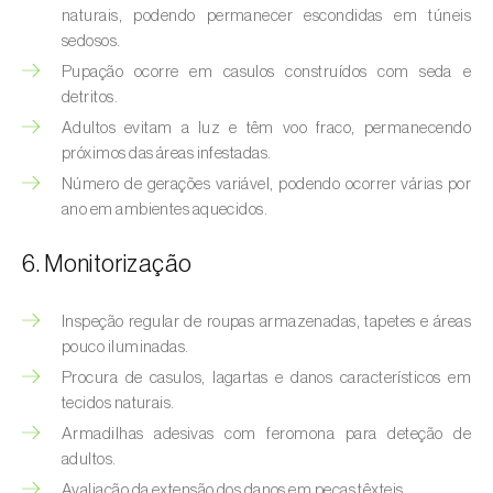
Bichado-da-castanha-intermédio (
Cydia
naturais, podendo permanecer escondidas em túneis
fagiglandana
)
sedosos.
Pupação ocorre em casulos construídos com seda e
Bichado-da-fruta (
Cydia pomonella
)
detritos.
Adultos evitam a luz e têm voo fraco, permanecendo
Borboleta-branca-grande-da-couve (
Pieris
próximos das áreas infestadas.
brassicae
)
Número de gerações variável, podendo ocorrer várias por
Borboleta-branca-pequena-da-couve
ano em ambientes aquecidos.
(
Pieris rapae
)
6. Monitorização
Broca-africana-do-caule-do-milho
(
Busseola fusca
)
Inspeção regular de roupas armazenadas, tapetes e áreas
pouco iluminadas.
Broca-do-chá (
Euwallacea fornicatus, E.
Procura de casulos, lagartas e danos característicos em
fornicatior, E. perbrevis e E. kuroshio
)
tecidos naturais.
Broca-do-colmo-da-cana-de-açúcar
Armadilhas adesivas com feromona para deteção de
(
Diatraea saccharalis
)
adultos.
Avaliação da extensão dos danos em peças têxteis.