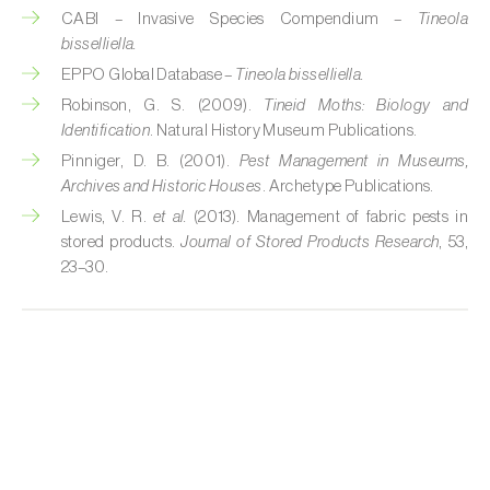
CABI – Invasive Species Compendium –
Tineola
Cobrilha-da-cortiça (
Coroebus undatus
)
bisselliella.
EPPO Global Database –
Tineola bisselliella.
Cochonilha-algodão-da-vinha (
Planococcus
Robinson, G. S. (2009).
Tineid Moths: Biology and
ficus
)
Identification
. Natural History Museum Publications.
Cochonilha-da-amoreira (
Pseudaulacaspis
Pinniger, D. B. (2001).
Pest Management in Museums,
pentagona
)
Archives and Historic Houses
. Archetype Publications.
Lewis, V. R.
et al.
(2013). Management of fabric pests in
Cochonilha-de-cauda-comprida
stored products.
Journal of Stored Products Research
, 53,
(
Pseudococcus longispinus
)
23–30.
Cochonilha-de-Comstock (
Pseudococcus
comstocki
)
Cochonilha-de-São-José (
Quadraspidiotus
(= Diaspidiotus) perniciosus
)
Cochonilha-dos-citrinos (
Planococcus citri
)