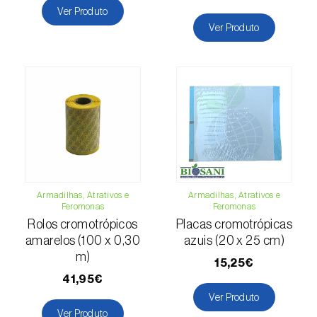
(=Xanthogaleruca) luteola
)
Ver Produto
Ver Produto
Escaravelho-da-framboesa (
Byturus spp.
)
Escaravelho-da-nogueira (
Pityophthorus
juglandis
)
Escaravelho-grande-da-casca-do-larício
(
Ips cembrae
)
Escaravelho-gravador (
Ips acuminatus
)
Escaravelho-japonês (
Popillia japonica
)
Armadilhas, Atrativos e
Armadilhas, Atrativos e
Feromonas
Feromonas
Escaravelho-oriental (
Exomala (=Anomala)
Rolos cromotrópicos
Placas cromotrópicas
orientalis
)
amarelos (100 x 0,30
azuis (20 x 25 cm)
m)
15,25€
Escaravelho-rosado-esmeralda
41,95€
(
Cneorhinus serranoi
)
Ver Produto
Ver Produto