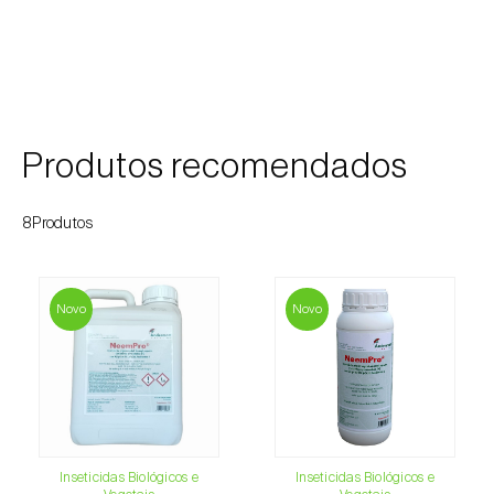
Cochonilha-obscura (
Pseudococcus viburni
)
Cochonilha-vermelha-dos-citrinos
(
Aonidiella aurantii
)
Cochonilhas
Produtos recomendados
Coleópteros de grandes dimensões
8Produtos
Coleópteros de pequenas dimensões
Drosófila-da-asa-manchada (
Drosophila
Novo
Novo
suzukii
)
Escaravelho / Gorgulho-vermelho-das-
palmeiras (
Rhynchophorus ferrugineus
)
Escaravelho-da-agave (
Scyphophorus
acupunctatus
)
Inseticidas Biológicos e
Inseticidas Biológicos e