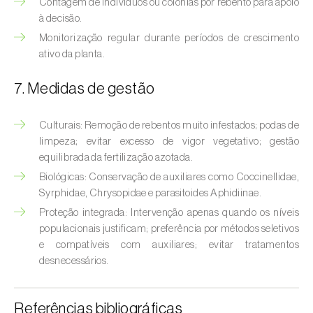
Contagem de indivíduos ou colónias por rebento para apoio
Broca-do-milho (
Sesamia nonagrioides
)
à decisão.
Broca-dos-ramos-do-pessegueiro (
Anarsia
Monitorização regular durante períodos de crescimento
lineatella
)
ativo da planta.
Broca-listrada-do-caule-do-arroz (
Chilo
7. Medidas de gestão
suppressalis
)
Culturais: Remoção de rebentos muito infestados; podas de
Broca-pequena-do-tomateiro
limpeza; evitar excesso de vigor vegetativo; gestão
(
Neoleucinodes elegantalis
)
equilibrada da fertilização azotada.
Biológicas: Conservação de auxiliares como Coccinellidae,
Broca-vermelha (
Cossus cossus
)
Syrphidae, Chrysopidae e parasitoides Aphidiinae.
Burgo-da-azinheira (
Tortrix viridana
)
Proteção integrada: Intervenção apenas quando os níveis
populacionais justificam; preferência por métodos seletivos
Cigarrinha-espumadora (
Philaenus
e compatíveis com auxiliares; evitar tratamentos
spumarius
)
desnecessários.
Cigarrinhas (
Jacobiasca lybica, Scaphoideus
titanus e Empoasca spp.
)
Referências bibliográficas