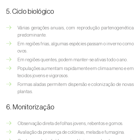
Bichado-da-castanha-intermédio (
Cydia
fagiglandana
)
5. Ciclo biológico
Bichado-da-fruta (
Cydia pomonella
)
Várias gerações anuais, com reprodução partenogenética
predominante.
Borboleta-branca-grande-da-couve (
Pieris
Em regiões frias, algumas espécies passam o inverno como
brassicae
)
ovos.
Borboleta-branca-pequena-da-couve
Em regiões quentes, podem manter-se ativas todo o ano.
(
Pieris rapae
)
Populações aumentam rapidamente em clima ameno e em
tecidos jovens e vigorosos.
Broca-africana-do-caule-do-milho
Formas aladas permitem dispersão e colonização de novas
(
Busseola fusca
)
plantas.
Broca-do-chá (
Euwallacea fornicatus, E.
6. Monitorização
fornicatior, E. perbrevis e E. kuroshio
)
Broca-do-colmo-da-cana-de-açúcar
Observação direta de folhas jovens, rebentos e gomos.
(
Diatraea saccharalis
)
Avaliação da presença de colónias, melada e fumagina.