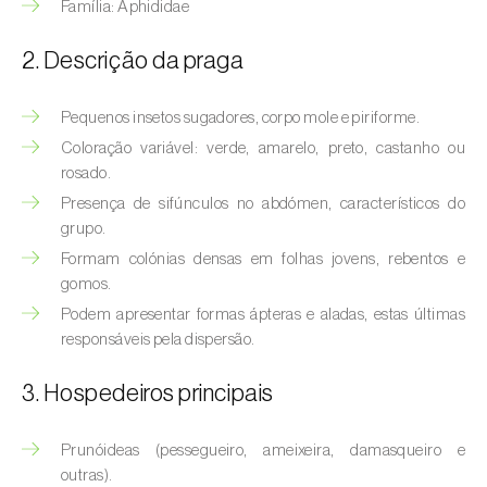
(
Hyalopterus pruni
)
Família: Aphididae
Afídeo-lanígero-das-macieiras (
Eriosoma
2. Descrição da praga
lanigerum
)
Pequenos insetos sugadores, corpo mole e piriforme.
Afídeo-negro-do-feijão (
Aphis fabae
)
Coloração variável: verde, amarelo, preto, castanho ou
rosado.
Afídeo-negro-do-pessegueiro
(
Brachycaudus persicae
)
Presença de sifúnculos no abdómen, característicos do
grupo.
Afídeo-verde (
Myzus persicae
)
Formam colónias densas em folhas jovens, rebentos e
gomos.
Afídeo-verde-da-ameixeira (
Brachycaudus
Podem apresentar formas ápteras e aladas, estas últimas
helichrysi
)
responsáveis pela dispersão.
Afídeo-verde-da-amendoeira
3. Hospedeiros principais
(
Brachycaudus amygdalinus
)
Afídeo-verde-da-macieira (
Aphis pomi
)
Prunóideas (pessegueiro, ameixeira, damasqueiro e
outras).