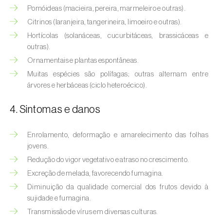
Afídeo-verde-dos-citrinos (
Aphis
Pomóideas (macieira, pereira, marmeleiro e outras).
spiraecola
)
Citrinos (laranjeira, tangerineira, limoeiro e outras).
Afídeos
Hortícolas (solanáceas, cucurbitáceas, brassicáceas e
outras).
Alfinetes (
Agriotes spp.
)
Ornamentais e plantas espontâneas.
Muitas espécies são polífagas; outras alternam entre
Aranhiço-vermelho (
Tetranychus urticae
)
árvores e herbáceas (ciclo heteroécico).
Besouro‑verde‑das‑tílias (
Lytta vesicatoria
)
4. Sintomas e danos
Bichado-da-ameixeira (
Grapholita (=Cydia)
funebrana
)
Enrolamento, deformação e amarelecimento das folhas
jovens.
Bichado-da-castanha-do-cedo (
Pammene
Redução do vigor vegetativo e atraso no crescimento.
fasciana
)
Excreção de melada, favorecendo fumagina.
Diminuição da qualidade comercial dos frutos devido à
Bichado-da-castanha-do-tarde (
Cydia
sujidade e fumagina.
splendana
)
Transmissão de vírus em diversas culturas.