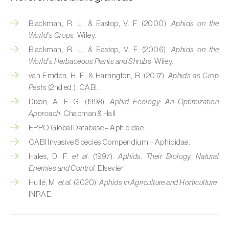
Cobrilha-da-cortiça (
Coroebus undatus
)
Blackman, R. L., & Eastop, V. F. (2000).
Aphids on the
World’s Crops
. Wiley.
Cochonilha-algodão-da-vinha (
Planococcus
Blackman, R. L., & Eastop, V. F. (2006).
Aphids on the
ficus
)
World’s Herbaceous Plants and Shrubs
. Wiley.
Cochonilha-da-amoreira (
Pseudaulacaspis
van Emden, H. F., & Harrington, R. (2017).
Aphids as Crop
pentagona
)
Pests
(2nd ed.). CABI.
Dixon, A. F. G. (1998).
Aphid Ecology: An Optimization
Cochonilha-de-cauda-comprida
Approach
. Chapman & Hall.
(
Pseudococcus longispinus
)
EPPO Global Database – Aphididae.
CABI Invasive Species Compendium – Aphididae.
Cochonilha-de-Comstock (
Pseudococcus
comstocki
)
Hales, D. F.
et al.
(1997).
Aphids: Their Biology, Natural
Enemies and Control
. Elsevier.
Cochonilha-de-São-José (
Quadraspidiotus
Hullé, M.
et al.
(2020).
Aphids in Agriculture and Horticulture
.
(= Diaspidiotus) perniciosus
)
INRAE.
Cochonilha-dos-citrinos (
Planococcus citri
)