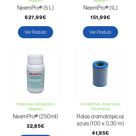
Vegetais
Vegetais
Escaravelho-da-batateira (
Leptinotarsa
NeemPro® (5 L)
NeemPro® (1L)
decemlineata
)
627,99€
151,99€
Escaravelho-da-casca-da-amendoeira
Ver Produto
Ver Produto
(
Scolytus amygdali
)
Escaravelho-da-casca-de-oito-dentes (
Ips
typographus
)
Escaravelho-da-casca-de-seis-dentes (
Ips
sexdentatus
)
Escaravelho-da-casca-do-ulmeiro
(
Scolytus multistriatus
)
Inseticidas Biológicos e
Armadilhas, Atrativos e
Escaravelho-da-folha-da-ervilha (
Sitona
Vegetais
Feromonas
lineatus
)
NeemPro® (250ml)
Rolos cromotrópicos
azuis (100 x 0,30 m)
32,85€
Escaravelho-da-folha-do-ulmeiro (
Pyrrhalta
41,95€