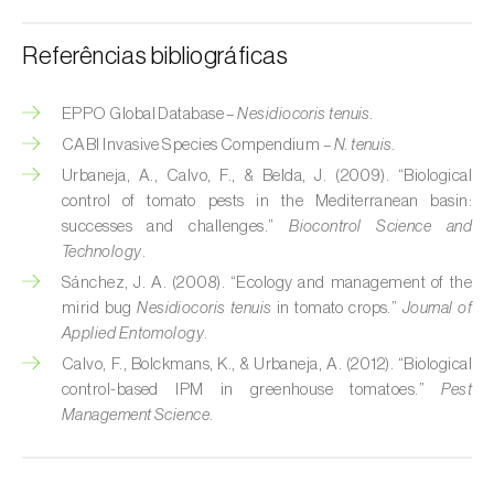
Broca-do-milho (
Sesamia nonagrioides
)
Referências bibliográficas
Broca-dos-ramos-do-pessegueiro (
Anarsia
lineatella
)
EPPO Global Database –
Nesidiocoris tenuis.
Broca-listrada-do-caule-do-arroz (
Chilo
CABI Invasive Species Compendium –
N. tenuis.
suppressalis
)
Urbaneja, A., Calvo, F., & Belda, J. (2009). “Biological
control of tomato pests in the Mediterranean basin:
Broca-pequena-do-tomateiro
successes and challenges.”
Biocontrol Science and
(
Neoleucinodes elegantalis
)
Technology
.
Sánchez, J. A. (2008). “Ecology and management of the
Broca-vermelha (
Cossus cossus
)
mirid bug
Nesidiocoris tenuis
in tomato crops.”
Journal of
Burgo-da-azinheira (
Tortrix viridana
)
Applied Entomology
.
Calvo, F., Bolckmans, K., & Urbaneja, A. (2012). “Biological
Cigarrinha-espumadora (
Philaenus
control-based IPM in greenhouse tomatoes.”
Pest
spumarius
)
Management Science
.
Cigarrinhas (
Jacobiasca lybica, Scaphoideus
titanus e Empoasca spp.
)