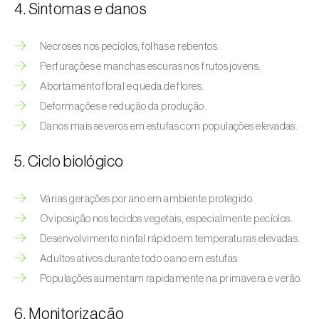
Afídeo-verde-dos-citrinos (
Aphis
4. Sintomas e danos
spiraecola
)
Necroses nos pecíolos, folhas e rebentos.
Afídeos
Perfurações e manchas escuras nos frutos jovens.
Alfinetes (
Agriotes spp.
)
Abortamento floral e queda de flores.
Deformações e redução da produção.
Aranhiço-vermelho (
Tetranychus urticae
)
Danos mais severos em estufas com populações elevadas.
Besouro‑verde‑das‑tílias (
Lytta vesicatoria
)
5. Ciclo biológico
Bichado-da-ameixeira (
Grapholita (=Cydia)
funebrana
)
Várias gerações por ano em ambiente protegido.
Oviposição nos tecidos vegetais, especialmente pecíolos.
Bichado-da-castanha-do-cedo (
Pammene
Desenvolvimento ninfal rápido em temperaturas elevadas.
fasciana
)
Adultos ativos durante todo o ano em estufas.
Bichado-da-castanha-do-tarde (
Cydia
Populações aumentam rapidamente na primavera e verão.
splendana
)
6. Monitorização