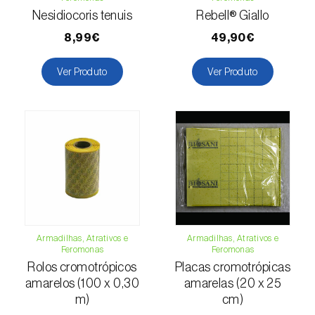
Cochonilha-obscura (
Pseudococcus viburni
)
Nesidiocoris tenuis
Rebell® Giallo
8,99€
49,90€
Cochonilha-vermelha-dos-citrinos
(
Aonidiella aurantii
)
Ver Produto
Ver Produto
Cochonilhas
Coleópteros de grandes dimensões
Coleópteros de pequenas dimensões
Drosófila-da-asa-manchada (
Drosophila
suzukii
)
Escaravelho / Gorgulho-vermelho-das-
Armadilhas, Atrativos e
Armadilhas, Atrativos e
palmeiras (
Rhynchophorus ferrugineus
)
Feromonas
Feromonas
Rolos cromotrópicos
Placas cromotrópicas
Escaravelho-da-agave (
Scyphophorus
amarelos (100 x 0,30
amarelas (20 x 25
acupunctatus
)
m)
cm)