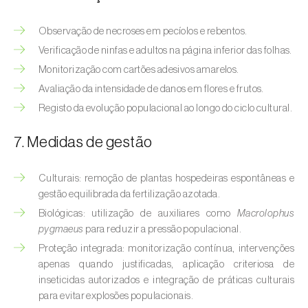
Bichado-da-castanha-intermédio (
Cydia
fagiglandana
)
Observação de necroses em pecíolos e rebentos.
Bichado-da-fruta (
Cydia pomonella
)
Verificação de ninfas e adultos na página inferior das folhas.
Monitorização com cartões adesivos amarelos.
Borboleta-branca-grande-da-couve (
Pieris
Avaliação da intensidade de danos em flores e frutos.
brassicae
)
Registo da evolução populacional ao longo do ciclo cultural.
Borboleta-branca-pequena-da-couve
7. Medidas de gestão
(
Pieris rapae
)
Broca-africana-do-caule-do-milho
Culturais: remoção de plantas hospedeiras espontâneas e
(
Busseola fusca
)
gestão equilibrada da fertilização azotada.
Biológicas: utilização de auxiliares como
Macrolophus
Broca-do-chá (
Euwallacea fornicatus, E.
pygmaeus
para reduzir a pressão populacional.
fornicatior, E. perbrevis e E. kuroshio
)
Proteção integrada: monitorização contínua, intervenções
apenas quando justificadas, aplicação criteriosa de
Broca-do-colmo-da-cana-de-açúcar
inseticidas autorizados e integração de práticas culturais
(
Diatraea saccharalis
)
para evitar explosões populacionais.