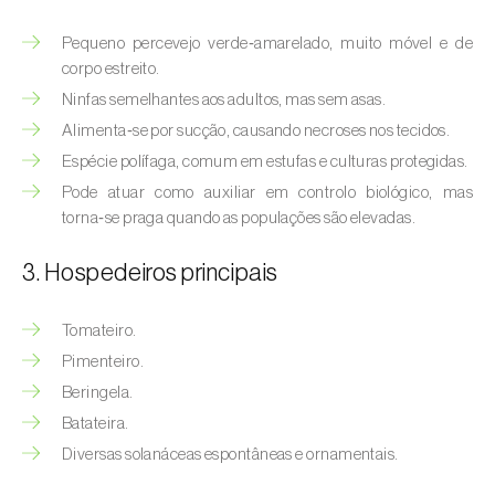
(
Hyalopterus pruni
)
Pequeno percevejo verde‑amarelado, muito móvel e de
Afídeo-lanígero-das-macieiras (
Eriosoma
corpo estreito.
lanigerum
)
Ninfas semelhantes aos adultos, mas sem asas.
Afídeo-negro-do-feijão (
Aphis fabae
)
Alimenta‑se por sucção, causando necroses nos tecidos.
Espécie polífaga, comum em estufas e culturas protegidas.
Afídeo-negro-do-pessegueiro
Pode atuar como auxiliar em controlo biológico, mas
(
Brachycaudus persicae
)
torna‑se praga quando as populações são elevadas.
Afídeo-verde (
Myzus persicae
)
3. Hospedeiros principais
Afídeo-verde-da-ameixeira (
Brachycaudus
helichrysi
)
Tomateiro.
Pimenteiro.
Afídeo-verde-da-amendoeira
Beringela.
(
Brachycaudus amygdalinus
)
Batateira.
Afídeo-verde-da-macieira (
Aphis pomi
)
Diversas solanáceas espontâneas e ornamentais.