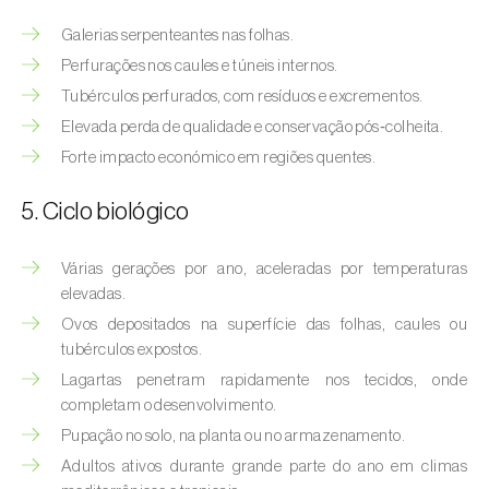
Afídeo-verde-dos-citrinos (
Aphis
spiraecola
)
Galerias serpenteantes nas folhas.
Perfurações nos caules e túneis internos.
Afídeos
Tubérculos perfurados, com resíduos e excrementos.
Elevada perda de qualidade e conservação pós‑colheita.
Alfinetes (
Agriotes spp.
)
Forte impacto económico em regiões quentes.
Aranhiço-vermelho (
Tetranychus urticae
)
5. Ciclo biológico
Besouro‑verde‑das‑tílias (
Lytta vesicatoria
)
Várias gerações por ano, aceleradas por temperaturas
Bichado-da-ameixeira (
Grapholita (=Cydia)
elevadas.
funebrana
)
Ovos depositados na superfície das folhas, caules ou
Bichado-da-castanha-do-cedo (
Pammene
tubérculos expostos.
fasciana
)
Lagartas penetram rapidamente nos tecidos, onde
completam o desenvolvimento.
Bichado-da-castanha-do-tarde (
Cydia
Pupação no solo, na planta ou no armazenamento.
splendana
)
Adultos ativos durante grande parte do ano em climas