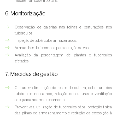
mediterrânicos e tropicais.
Bichado-da-castanha-intermédio (
Cydia
fagiglandana
)
6. Monitorização
Bichado-da-fruta (
Cydia pomonella
)
Observação de galerias nas folhas e perfurações nos
Borboleta-branca-grande-da-couve (
Pieris
tubérculos.
brassicae
)
Inspeção de tubérculos armazenados.
Armadilhas de feromona para deteção de voos.
Borboleta-branca-pequena-da-couve
(
Pieris rapae
)
Avaliação da percentagem de plantas e tubérculos
afetados.
Broca-africana-do-caule-do-milho
(
Busseola fusca
)
7. Medidas de gestão
Broca-do-chá (
Euwallacea fornicatus, E.
Culturais: eliminação de restos de cultura, cobertura dos
fornicatior, E. perbrevis e E. kuroshio
)
tubérculos no campo, rotação de culturas e ventilação
adequada no armazenamento.
Broca-do-colmo-da-cana-de-açúcar
Preventivas: utilização de tubérculos sãos, proteção física
(
Diatraea saccharalis
)
das pilhas de armazenamento e redução da exposição à