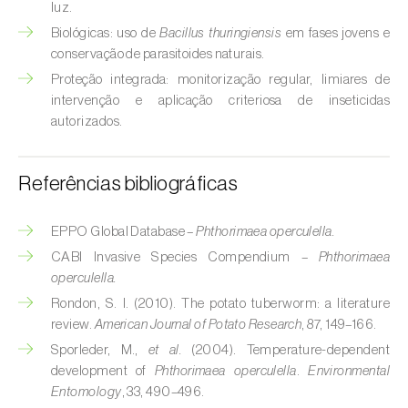
luz.
Broca-do-milho (
Sesamia nonagrioides
)
Biológicas: uso de
Bacillus thuringiensis
em fases jovens e
Broca-dos-ramos-do-pessegueiro (
Anarsia
conservação de parasitoides naturais.
lineatella
)
Proteção integrada: monitorização regular, limiares de
intervenção e aplicação criteriosa de inseticidas
Broca-listrada-do-caule-do-arroz (
Chilo
autorizados.
suppressalis
)
Broca-pequena-do-tomateiro
Referências bibliográficas
(
Neoleucinodes elegantalis
)
EPPO Global Database –
Phthorimaea operculella.
Broca-vermelha (
Cossus cossus
)
CABI Invasive Species Compendium –
Phthorimaea
Burgo-da-azinheira (
Tortrix viridana
)
operculella.
Rondon, S. I. (2010). The potato tuberworm: a literature
Cigarrinha-espumadora (
Philaenus
review.
American Journal of Potato Research
, 87, 149–166.
spumarius
)
Sporleder, M.,
et al.
(2004). Temperature-dependent
development of
Phthorimaea operculella
.
Environmental
Cigarrinhas (
Jacobiasca lybica, Scaphoideus
Entomology
, 33, 490–496.
titanus e Empoasca spp.
)