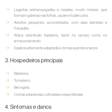
(
Hyalopterus pruni
)
Lagartas esbranquiçadas a rosadas, muito móveis, que
Afídeo-lanígero-das-macieiras (
Eriosoma
formam galerias nas folhas, caules e tubérculos.
lanigerum
)
Adultos pequenos, acinzentados, com asas estreitas e
franjadas.
Afídeo-negro-do-feijão (
Aphis fabae
)
Ataca sobretudo batateira, tanto no campo como no
Afídeo-negro-do-pessegueiro
armazenamento.
(
Brachycaudus persicae
)
Espécie altamente adaptada a climas quentes e secos.
Afídeo-verde (
Myzus persicae
)
3. Hospedeiros principais
Afídeo-verde-da-ameixeira (
Brachycaudus
Batateira.
helichrysi
)
Tomateiro.
Afídeo-verde-da-amendoeira
Beringela.
(
Brachycaudus amygdalinus
)
Outras solanáceas cultivadas e espontâneas.
Afídeo-verde-da-macieira (
Aphis pomi
)
4. Sintomas e danos