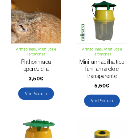
Cochonilha-obscura (
Pseudococcus viburni
)
Cochonilha-vermelha-dos-citrinos
(
Aonidiella aurantii
)
Cochonilhas
Armadilhas, Atrativos e
Armadilhas, Atrativos e
Coleópteros de grandes dimensões
Feromonas
Feromonas
Phthorimaea
Mini-armadilha tipo
Coleópteros de pequenas dimensões
operculella
funil amarelo e
transparente
3,50€
Drosófila-da-asa-manchada (
Drosophila
5,50€
suzukii
)
Ver Produto
Ver Produto
Escaravelho / Gorgulho-vermelho-das-
palmeiras (
Rhynchophorus ferrugineus
)
Escaravelho-da-agave (
Scyphophorus
acupunctatus
)