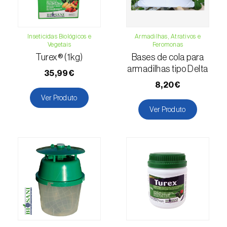
(=Xanthogaleruca) luteola
)
Escaravelho-da-framboesa (
Byturus spp.
)
Inseticidas Biológicos e
Armadilhas, Atrativos e
Escaravelho-da-nogueira (
Pityophthorus
Vegetais
Feromonas
juglandis
)
Turex® (1kg)
Bases de cola para
armadilhas tipo Delta
35,99€
Escaravelho-grande-da-casca-do-larício
8,20€
(
Ips cembrae
)
Ver Produto
Ver Produto
Escaravelho-gravador (
Ips acuminatus
)
Escaravelho-japonês (
Popillia japonica
)
Escaravelho-oriental (
Exomala (=Anomala)
orientalis
)
Escaravelho-rosado-esmeralda
(
Cneorhinus serranoi
)