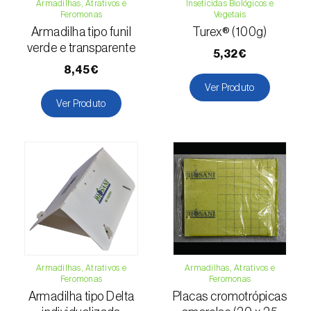
Escaravelhos-capricórnio (
Cerambyx cerdo
Armadilhas, Atrativos e
Inseticidas Biológicos e
Feromonas
Vegetais
e C. welensii
)
Armadilha tipo funil
Turex® (100g)
Escaravelhos-espargo (
Crioceris asparagi e
verde e transparente
5,32€
C. duodecimpunctata
)
8,45€
Ver Produto
Escaravelhos-metálicos-furadores-de-
Ver Produto
madeira (
Agrilus spp.
)
Escolitídeos
Foracanta ou broca-do-eucalipto
(
Phoracantha semipunctata e P. recurva
)
Gorgulho-americano-da-ameixa
(
Conotrachelus nenuphar
)
Gorgulho-da-bananeira (
Cosmopolites
Armadilhas, Atrativos e
Armadilhas, Atrativos e
Feromonas
Feromonas
sordidus
)
Armadilha tipo Delta
Placas cromotrópicas