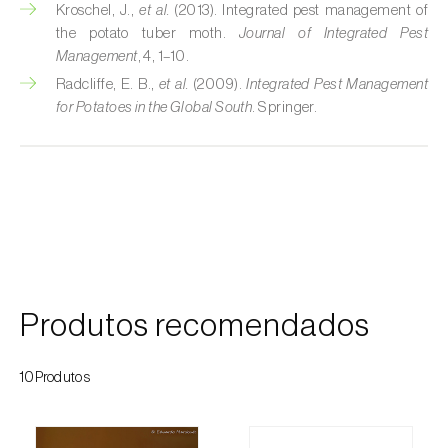
Kroschel, J.,
et al.
(2013). Integrated pest management of
the potato tuber moth.
Journal of Integrated Pest
Cobrilha-da-cortiça (
Coroebus undatus
)
Management
, 4, 1–10.
Cochonilha-algodão-da-vinha (
Planococcus
Radcliffe, E. B.,
et al.
(2009).
Integrated Pest Management
ficus
)
for Potatoes in the Global South
. Springer.
Cochonilha-da-amoreira (
Pseudaulacaspis
pentagona
)
Cochonilha-de-cauda-comprida
(
Pseudococcus longispinus
)
Cochonilha-de-Comstock (
Pseudococcus
comstocki
)
Produtos recomendados
Cochonilha-de-São-José (
Quadraspidiotus
(= Diaspidiotus) perniciosus
)
10Produtos
Cochonilha-dos-citrinos (
Planococcus citri
)