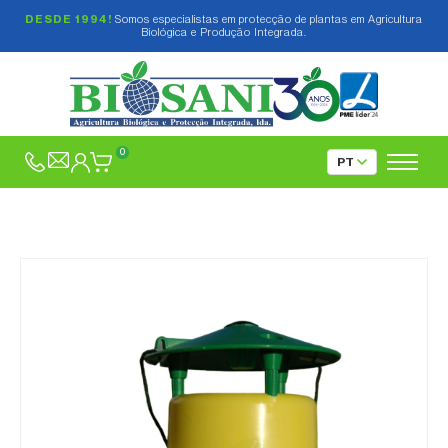
DESDE 1994!
Somos especialistas em protecção de plantas em Agricultura
Biológica e Produção Integrada.
0