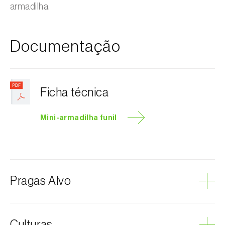
armadilha.
Documentação
Ficha técnica
Mini-armadilha funil
Pragas Alvo
Bichado-da-ameixeira
Culturas
Bichado-da-castanha-do-cedo