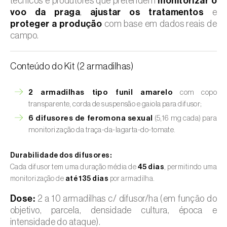
técnicos e produtores que pretendem
monitorizar o
voo da praga
,
ajustar os tratamentos
e
proteger a produção
com base em dados reais de
campo.
Conteúdo do Kit (2 armadilhas)
2 armadilhas tipo funil amarelo
com copo
transparente, corda de suspensão e gaiola para difusor;
6 difusores de feromona sexual
(5,16 mg cada) para
monitorização da traça-da-lagarta-do-tomate.
Durabilidade dos difusores:
Cada difusor tem uma duração média de
45 dias
, permitindo uma
monitorização de
até 135 dias
por armadilha.
Dose:
2 a 10 armadilhas c/ difusor/ha (em função do
objetivo, parcela, densidade cultura, época e
intensidade do ataque).