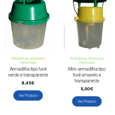
Pinheiro
Pinheiro-manso
Quiabo
Romãzeira
Soja
Tomateiro
Tremoceiro
Trevo forrageiro
Armadilhas, Atrativos e
Armadilhas, Atrativos e
Trigo
Feromonas
Feromonas
Vinha
Armadilha tipo funil
Mini-armadilha tipo
verde e transparente
funil amarelo e
transparente
8,45€
5,50€
Ver Produto
Ver Produto