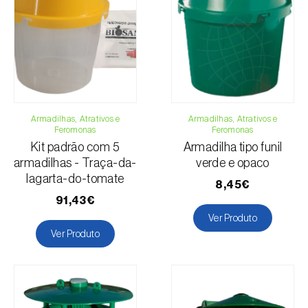
Diospireiro
Telefone:
212 333 019
Ervilha
Email:
info@biosani.com
Fava
Formulário de contacto
Feijão-comum
Girassol
Linho
Armadilhas, Atrativos e
Luzerna / Alfafa
Armadilhas, Atrativos e
Feromonas
Feromonas
Macieira
Kit padrão com 5
Armadilha tipo funil
Malagueta, chilli e rocoto
armadilhas - Traça-da-
verde e opaco
Mangueira
lagarta-do-tomate
8,45€
Melancia
91,43€
Melão
Ver Produto
Ver Produto
Milho
Nectarina
Pessegueiro
Pimento