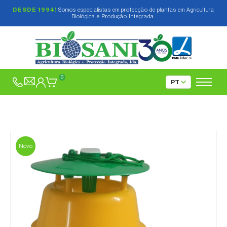
DESDE 1994!
Somos especialistas em protecção de plantas em Agricultura
Biológica e Produção Integrada.
0
Novo