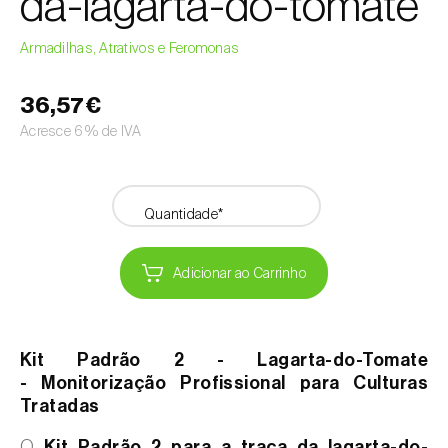
da-lagarta-do-tomate
Armadilhas, Atrativos e Feromonas
36,57€
Acresce 6% de IVA
Quantidade*
Adicionar ao Carrinho
Kit Padrão 2 - Lagarta-do-Tomate
- Monitorização Profissional para Culturas
Tratadas
O
Kit Padrão 2 para a traça da lagarta-do-