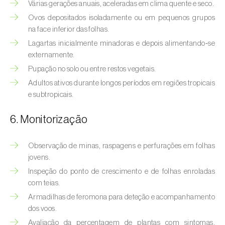
Bichado-da-castanha-intermédio (
Cydia
Várias gerações anuais, aceleradas em clima quente e seco.
fagiglandana
)
Ovos depositados isoladamente ou em pequenos grupos
na face inferior das folhas.
Bichado-da-fruta (
Cydia pomonella
)
Lagartas inicialmente minadoras e depois alimentando‑se
externamente.
Borboleta-branca-grande-da-couve (
Pieris
Pupação no solo ou entre restos vegetais.
brassicae
)
Adultos ativos durante longos períodos em regiões tropicais
Borboleta-branca-pequena-da-couve
e subtropicais.
(
Pieris rapae
)
6. Monitorização
Broca-africana-do-caule-do-milho
(
Busseola fusca
)
Observação de minas, raspagens e perfurações em folhas
jovens.
Broca-do-chá (
Euwallacea fornicatus, E.
Inspeção do ponto de crescimento e de folhas enroladas
fornicatior, E. perbrevis e E. kuroshio
)
com teias.
Broca-do-colmo-da-cana-de-açúcar
Armadilhas de feromona para deteção e acompanhamento
(
Diatraea saccharalis
)
dos voos.
Avaliação da percentagem de plantas com sintomas,