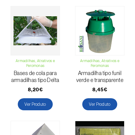
(=Xanthogaleruca) luteola
)
Escaravelho-da-framboesa (
Byturus spp.
)
Escaravelho-da-nogueira (
Pityophthorus
juglandis
)
Escaravelho-grande-da-casca-do-larício
(
Ips cembrae
)
Armadilhas, Atrativos e
Armadilhas, Atrativos e
Feromonas
Feromonas
Escaravelho-gravador (
Ips acuminatus
)
Bases de cola para
Armadilha tipo funil
armadilhas tipo Delta
verde e transparente
Escaravelho-japonês (
Popillia japonica
)
8,20€
8,45€
Escaravelho-oriental (
Exomala (=Anomala)
orientalis
)
Ver Produto
Ver Produto
Escaravelho-rosado-esmeralda
(
Cneorhinus serranoi
)