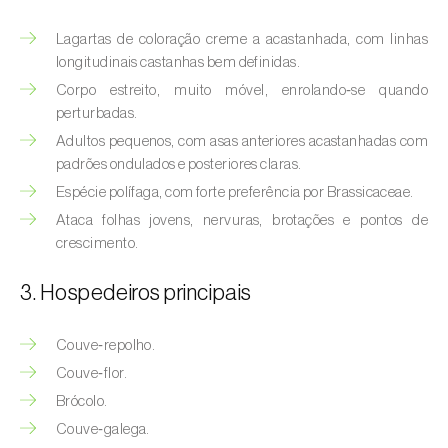
(
Hyalopterus pruni
)
Lagartas de coloração creme a acastanhada, com linhas
Afídeo-lanígero-das-macieiras (
Eriosoma
longitudinais castanhas bem definidas.
lanigerum
)
Corpo estreito, muito móvel, enrolando‑se quando
perturbadas.
Afídeo-negro-do-feijão (
Aphis fabae
)
Adultos pequenos, com asas anteriores acastanhadas com
Afídeo-negro-do-pessegueiro
padrões ondulados e posteriores claras.
(
Brachycaudus persicae
)
Espécie polífaga, com forte preferência por Brassicaceae.
Ataca folhas jovens, nervuras, brotações e pontos de
Afídeo-verde (
Myzus persicae
)
crescimento.
Afídeo-verde-da-ameixeira (
Brachycaudus
3. Hospedeiros principais
helichrysi
)
Afídeo-verde-da-amendoeira
Couve‑repolho.
(
Brachycaudus amygdalinus
)
Couve‑flor.
Brócolo.
Afídeo-verde-da-macieira (
Aphis pomi
)
Couve‑galega.