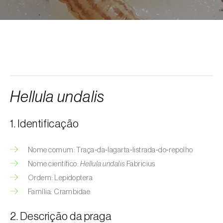
Afídeo-da-erva-maça (
Rhopalosiphum
oxyacanthae
)
Afídeo-da-groselha-e-da-alface
(
Nasonovia ribisnigri
)
Afídeo-da-inflorescência-da-alface
(
Acyrthosiphon lactucae
)
Hellula undalis
Afídeo-das-hastes-da-roseira
(
Maculolachnus submacula
)
1. Identificação
Afídeo-de-barras-negras-da-ameixeira
(
Brachycaudus prunicola
)
Nome comum: Traça‑da‑lagarta‑listrada‑do‑repolho
Nome científico:
Hellula undalis
Fabricius
Afídeo-do-algodoeiro (
Aphis gossypii
)
Ordem: Lepidoptera
Afídeo-do-espinheiro (
Aphis nasturtii
)
Família: Crambidae
Afídeo-farinhento-do-pessegueiro
2. Descrição da praga