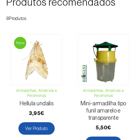
Produtos recomendados
Cochonilha-obscura (
Pseudococcus viburni
)
8Produtos
Cochonilha-vermelha-dos-citrinos
(
Aonidiella aurantii
)
Cochonilhas
Novo
Coleópteros de grandes dimensões
Coleópteros de pequenas dimensões
Drosófila-da-asa-manchada (
Drosophila
suzukii
)
Armadilhas, Atrativos e
Armadilhas, Atrativos e
Feromonas
Feromonas
Escaravelho / Gorgulho-vermelho-das-
Hellula undalis
Mini-armadilha tipo
palmeiras (
Rhynchophorus ferrugineus
)
funil amarelo e
3,95€
transparente
Escaravelho-da-agave (
Scyphophorus
5,50€
Ver Produto
acupunctatus
)