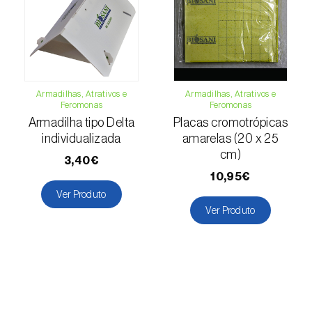
Escaravelhos-capricórnio (
Cerambyx cerdo
e C. welensii
)
Escaravelhos-espargo (
Crioceris asparagi e
C. duodecimpunctata
)
Escaravelhos-metálicos-furadores-de-
Armadilhas, Atrativos e
Armadilhas, Atrativos e
Feromonas
Feromonas
madeira (
Agrilus spp.
)
Armadilha tipo Delta
Placas cromotrópicas
individualizada
amarelas (20 x 25
Escolitídeos
cm)
3,40€
Foracanta ou broca-do-eucalipto
10,95€
(
Phoracantha semipunctata e P. recurva
)
Ver Produto
Ver Produto
Gorgulho-americano-da-ameixa
(
Conotrachelus nenuphar
)
Gorgulho-da-bananeira (
Cosmopolites
sordidus
)