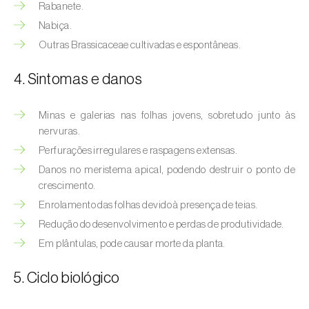
Afídeo-verde-dos-citrinos (
Aphis
Rabanete.
spiraecola
)
Nabiça.
Outras Brassicaceae cultivadas e espontâneas.
Afídeos
4. Sintomas e danos
Alfinetes (
Agriotes spp.
)
Aranhiço-vermelho (
Tetranychus urticae
)
Minas e galerias nas folhas jovens, sobretudo junto às
nervuras.
Besouro‑verde‑das‑tílias (
Lytta vesicatoria
)
Perfurações irregulares e raspagens extensas.
Danos no meristema apical, podendo destruir o ponto de
Bichado-da-ameixeira (
Grapholita (=Cydia)
crescimento.
funebrana
)
Enrolamento das folhas devido à presença de teias.
Bichado-da-castanha-do-cedo (
Pammene
Redução do desenvolvimento e perdas de produtividade.
fasciana
)
Em plântulas, pode causar morte da planta.
Bichado-da-castanha-do-tarde (
Cydia
5. Ciclo biológico
splendana
)