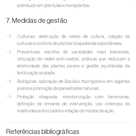
Broca-do-milho (
Sesamia nonagrioides
)
sobretudo em plântulas e transplantes.
Broca-dos-ramos-do-pessegueiro (
Anarsia
7. Medidas de gestão
lineatella
)
Culturais: destruição de restos de cultura, rotação de
Broca-listrada-do-caule-do-arroz (
Chilo
culturas e controlo de plantas hospedeiras espontâneas.
suppressalis
)
Preventivas: escolha de variedades mais tolerantes,
Broca-pequena-do-tomateiro
utilização de redes anti‑insetos, práticas que reduzam a
(
Neoleucinodes elegantalis
)
atratividade das plantas jovens e gestão equilibrada da
fertilização azotada.
Broca-vermelha (
Cossus cossus
)
Biológicas: aplicação de
Bacillus thuringiensis
em lagartas
jovens e promoção de parasitoides naturais.
Burgo-da-azinheira (
Tortrix viridana
)
Proteção integrada: monitorização com feromonas,
definição de limiares de intervenção, uso criterioso de
Cigarrinha-espumadora (
Philaenus
inseticidas autorizados e rotação de modos de ação.
spumarius
)
Cigarrinhas (
Jacobiasca lybica, Scaphoideus
Referências bibliográficas
titanus e Empoasca spp.
)