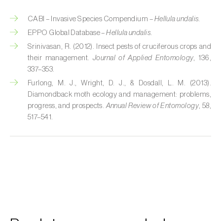
Cobrilha-da-cortiça (
Coroebus undatus
)
CABI – Invasive Species Compendium –
Hellula undalis.
EPPO Global Database –
Hellula undalis.
Cochonilha-algodão-da-vinha (
Planococcus
Srinivasan, R. (2012). Insect pests of cruciferous crops and
ficus
)
their management.
Journal of Applied Entomology
, 136,
337–353.
Cochonilha-da-amoreira (
Pseudaulacaspis
Furlong, M. J., Wright, D. J., & Dosdall, L. M. (2013).
pentagona
)
Diamondback moth ecology and management: problems,
Cochonilha-de-cauda-comprida
progress, and prospects.
Annual Review of Entomology
, 58,
517–541.
(
Pseudococcus longispinus
)
Cochonilha-de-Comstock (
Pseudococcus
comstocki
)
Cochonilha-de-São-José (
Quadraspidiotus
(= Diaspidiotus) perniciosus
)
Cochonilha-dos-citrinos (
Planococcus citri
)