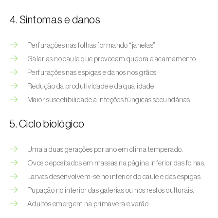
Afídeo-verde-dos-citrinos (
Aphis
spiraecola
)
4. Sintomas e danos
Afídeos
Perfurações nas folhas formando “janelas”.
Alfinetes (
Agriotes spp.
)
Galerias no caule que provocam quebra e acamamento.
Perfurações nas espigas e danos nos grãos.
Aranhiço-vermelho (
Tetranychus urticae
)
Redução da produtividade e da qualidade.
Besouro‑verde‑das‑tílias (
Lytta vesicatoria
)
Maior suscetibilidade a infeções fúngicas secundárias.
Bichado-da-ameixeira (
Grapholita (=Cydia)
5. Ciclo biológico
funebrana
)
Uma a duas gerações por ano em clima temperado.
Bichado-da-castanha-do-cedo (
Pammene
Ovos depositados em massas na página inferior das folhas.
fasciana
)
Larvas desenvolvem‑se no interior do caule e das espigas.
Bichado-da-castanha-do-tarde (
Cydia
Pupação no interior das galerias ou nos restos culturais.
splendana
)
Adultos emergem na primavera e verão.