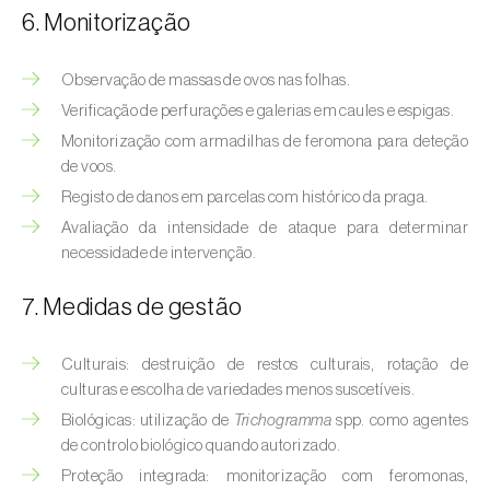
Bichado-da-castanha-intermédio (
Cydia
6. Monitorização
fagiglandana
)
Bichado-da-fruta (
Cydia pomonella
)
Observação de massas de ovos nas folhas.
Verificação de perfurações e galerias em caules e espigas.
Borboleta-branca-grande-da-couve (
Pieris
Monitorização com armadilhas de feromona para deteção
brassicae
)
de voos.
Registo de danos em parcelas com histórico da praga.
Borboleta-branca-pequena-da-couve
Avaliação da intensidade de ataque para determinar
(
Pieris rapae
)
necessidade de intervenção.
Broca-africana-do-caule-do-milho
(
Busseola fusca
)
7. Medidas de gestão
Broca-do-chá (
Euwallacea fornicatus, E.
Culturais: destruição de restos culturais, rotação de
fornicatior, E. perbrevis e E. kuroshio
)
culturas e escolha de variedades menos suscetíveis.
Biológicas: utilização de
Trichogramma
spp. como agentes
Broca-do-colmo-da-cana-de-açúcar
de controlo biológico quando autorizado.
(
Diatraea saccharalis
)
Proteção integrada: monitorização com feromonas,