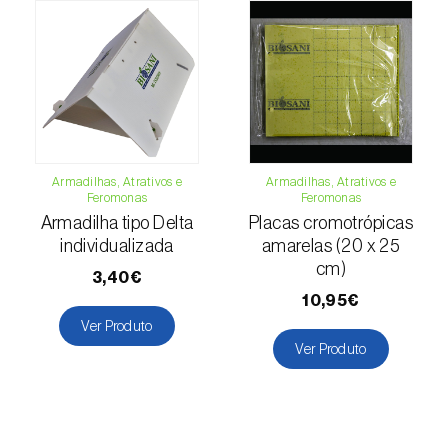
(=Xanthogaleruca) luteola
)
Escaravelho-da-framboesa (
Byturus spp.
)
Escaravelho-da-nogueira (
Pityophthorus
juglandis
)
Escaravelho-grande-da-casca-do-larício
(
Ips cembrae
)
Armadilhas, Atrativos e
Armadilhas, Atrativos e
Feromonas
Feromonas
Armadilha tipo Delta
Placas cromotrópicas
Escaravelho-gravador (
Ips acuminatus
)
individualizada
amarelas (20 x 25
Escaravelho-japonês (
Popillia japonica
)
cm)
3,40€
10,95€
Escaravelho-oriental (
Exomala (=Anomala)
Ver Produto
orientalis
)
Ver Produto
Escaravelho-rosado-esmeralda
(
Cneorhinus serranoi
)