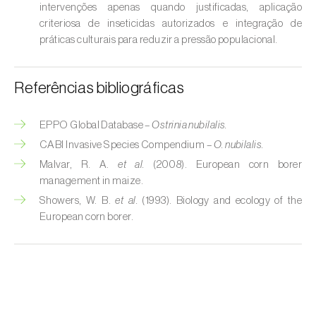
Broca-do-milho (
Sesamia nonagrioides
)
intervenções apenas quando justificadas, aplicação
criteriosa de inseticidas autorizados e integração de
Broca-dos-ramos-do-pessegueiro (
Anarsia
práticas culturais para reduzir a pressão populacional.
lineatella
)
Referências bibliográficas
Broca-listrada-do-caule-do-arroz (
Chilo
suppressalis
)
EPPO Global Database –
Ostrinia nubilalis.
Broca-pequena-do-tomateiro
CABI Invasive Species Compendium –
O. nubilalis.
(
Neoleucinodes elegantalis
)
Malvar, R. A.
et al.
(2008). European corn borer
management in maize.
Broca-vermelha (
Cossus cossus
)
Showers, W. B.
et al.
(1993). Biology and ecology of the
Burgo-da-azinheira (
Tortrix viridana
)
European corn borer.
Cigarrinha-espumadora (
Philaenus
spumarius
)
Cigarrinhas (
Jacobiasca lybica, Scaphoideus
titanus e Empoasca spp.
)