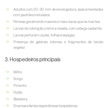
(
Hyalopterus pruni
)
Adultos com 20–30 mm de envergadura, asas amareladas
Afídeo-lanígero-das-macieiras (
Eriosoma
com padrões ondulados.
lanigerum
)
Fêmeas geralmente maiores e mais claras que os machos.
Afídeo-negro-do-feijão (
Aphis fabae
)
Larvas de coloração creme a rosada, com cabeça castanha.
Larvas perfuram caules, folhas e espigas.
Afídeo-negro-do-pessegueiro
Presença de galerias internas e fragmentos de tecido
(
Brachycaudus persicae
)
vegetal.
Afídeo-verde (
Myzus persicae
)
3. Hospedeiros principais
Afídeo-verde-da-ameixeira (
Brachycaudus
helichrysi
)
Milho.
Sorgo.
Afídeo-verde-da-amendoeira
Pimento.
(
Brachycaudus amygdalinus
)
Feijão.
Afídeo-verde-da-macieira (
Aphis pomi
)
Batateira.
Diversas plantas espontâneas hospedeiras.