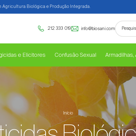
 Agricultura Biológica e Produção Integrada.
212 333 019
info@biosani.com
icidas e Elicitores
Confusão Sexual
Armadilhas,
Início
ticidas Biológi