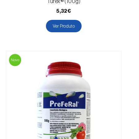
Turex® (100g)
5,32€
Ver Produto
Novo