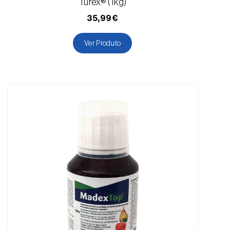
Turex® (1kg)
35,99€
Ver Produto