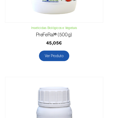
Inseticidas Biológicos e Vegetais
PreFeRal® (500g)
45,05€
Ver Produto