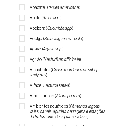
Abacate (
Persea americana
)
Abeto (
Abies spp.
)
Abóbora (
Cucurbita spp.
)
Acelga (
Beta vulgaris var. cicla
)
Agave (
Agave spp.
)
Agrião (
Nasturtium officinale
)
Alcachofra (
Cynara cardunculus subsp.
scolymus
)
Alface (
Lactuca sativa
)
Alho-francês (
Allium porrum
)
Ambientes aquáticos (
Pântanos, lagoas,
valas, canais, açudes, barragens e estações
de tratamento de águas residuais
)
Ameixeira (
Prunus domestica L.
)