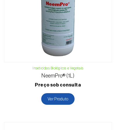
Inseticidas Biológicos e Vegetais
NeemPro® (1L)
Preço sob consulta
Ver Produto