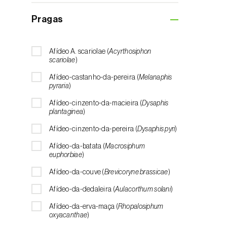
Amendoeira (
Prunus dulcis
)
Pragas
Amieiro (
Alnus glutinosa
)
Amoreira (
Morus spp.
)
Afídeo A. scariolae (
Acyrthosiphon
Áreas não cultivadas (
-
)
scariolae
)
Aromáticas, condimentares e medicinais
Afídeo-castanho-da-pereira (
Melanaphis
(
Coriandrum, Petroselinum, Mentha,
pyraria
)
Ocimum, Artemisia, Foeniculum, Laurus,
Majorana, Melissa, Pimpinella, Rosmarinus e
Afídeo-cinzento-da-macieira (
Dysaphis
outras
)
plantaginea
)
Azinheira (
Quercus ilex e Quercus
Afídeo-cinzento-da-pereira (
Dysaphis pyri
)
rotundifolia
)
Afídeo-da-batata (
Macrosiphum
Banana (
Musa spp.
)
euphorbiae
)
Batata (
Solanum tuberosum
)
Afídeo-da-couve (
Brevicoryne brassicae
)
Beringela (
Solanum melongena
)
Afídeo-da-dedaleira (
Aulacorthum solani
)
Beterraba (
Beta spp.
)
Afídeo-da-erva-maça (
Rhopalosiphum
oxyacanthae
)
Bétula (
Betula spp.
)