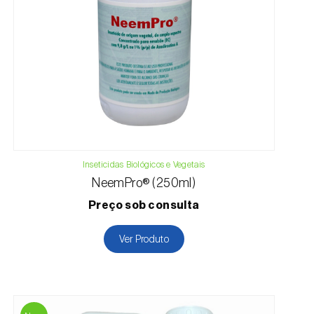
Inseticidas Biológicos e Vegetais
NeemPro® (250ml)
Preço sob consulta
Ver Produto