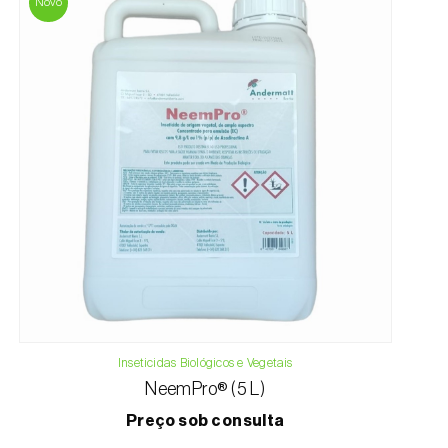
Novo
Inseticidas Biológicos e Vegetais
NeemPro® (5 L)
Preço sob consulta