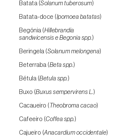
Batata (
Solanum tuberosum
)
Batata-doce (
Ipomoea batatas
)
Begónia (
Hillebrandia
sandwicensis e Begonia spp.
)
Beringela (
Solanum melongena
)
Beterraba (
Beta spp.
)
Bétula (
Betula spp.
)
Buxo (
Buxus sempervirens L.
)
Cacaueiro (
Theobroma cacao
)
Cafeeiro (
Coffea spp.
)
Cajueiro (
Anacardium occidentale
)