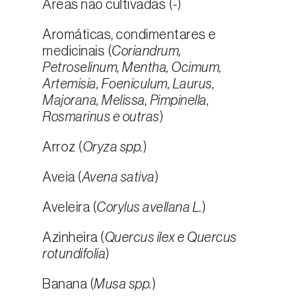
Áreas não cultivadas (
-
)
Aromáticas, condimentares e
medicinais (
Coriandrum,
Petroselinum, Mentha, Ocimum,
Artemisia, Foeniculum, Laurus,
Majorana, Melissa, Pimpinella,
Rosmarinus e outras
)
Arroz (
Oryza spp.
)
Aveia (
Avena sativa
)
Aveleira (
Corylus avellana L.
)
Azinheira (
Quercus ilex e Quercus
rotundifolia
)
Banana (
Musa spp.
)