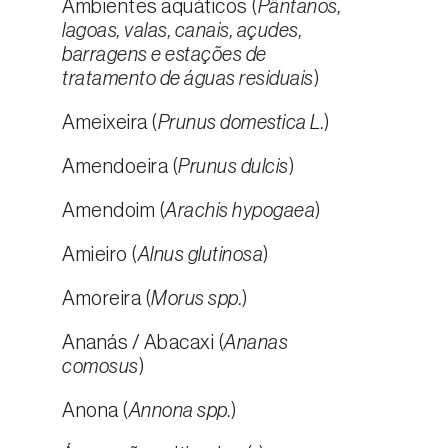
Ambientes aquáticos (
Pântanos,
lagoas, valas, canais, açudes,
barragens e estações de
tratamento de águas residuais
)
Ameixeira (
Prunus domestica L.
)
Amendoeira (
Prunus dulcis
)
Amendoim (
Arachis hypogaea
)
Amieiro (
Alnus glutinosa
)
Amoreira (
Morus spp.
)
Ananás / Abacaxi (
Ananas
comosus
)
Anona (
Annona spp.
)