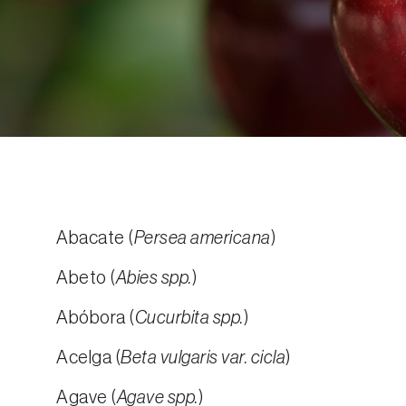
Abacate (
Persea americana
)
Abeto (
Abies spp.
)
Abóbora (
Cucurbita spp.
)
Acelga (
Beta vulgaris var. cicla
)
Agave (
Agave spp.
)