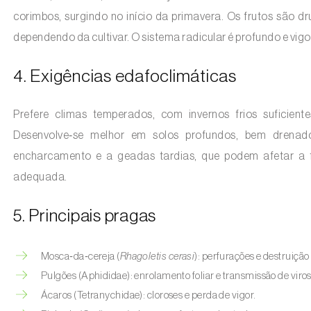
corimbos, surgindo no início da primavera. Os frutos são 
dependendo da cultivar. O sistema radicular é profundo e vig
4. Exigências edafoclimáticas
Prefere climas temperados, com invernos frios suficie
Desenvolve‑se melhor em solos profundos, bem drenados
encharcamento e a geadas tardias, que podem afetar a f
adequada.
5. Principais pragas
Mosca‑da‑cereja (
Rhagoletis cerasi
): perfurações e destruição
Pulgões (Aphididae): enrolamento foliar e transmissão de viros
Ácaros (Tetranychidae): cloroses e perda de vigor.