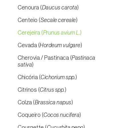
Cenoura (
Daucus carota
)
Centeio (
Secale cereale
)
Cerejeira (
Prunus avium L.
)
Cevada (
Hordeum vulgare
)
Cherovia / Pastinaca (
Pastinaca
sativa
)
Chicória (
Cichorium spp.
)
Citrinos (
Citrus spp.
)
Colza (
Brassica napus
)
Coqueiro (
Cocos nucifera
)
Courgette (
Cucurbita pepo
)