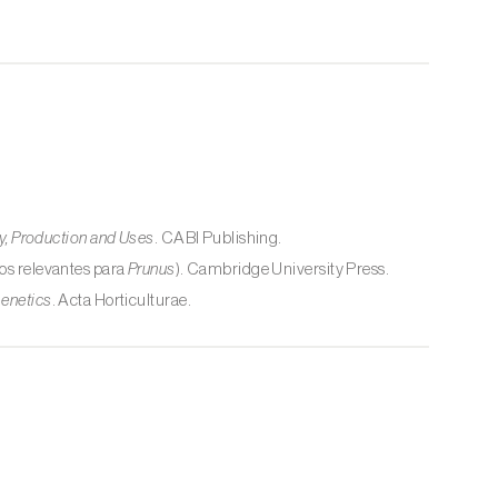
y, Production and Uses
. CABI Publishing.
los relevantes para
Prunus
). Cambridge University Press.
Genetics
. Acta Horticulturae.