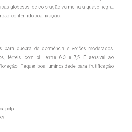
drupas globosas, de coloração vermelha a quase negra,
oroso, conferindo boa fixação.
ntes para quebra de dormência e verões moderados.
, férteis, com pH entre 6,0 e 7,5. É sensível ao
loração. Requer boa luminosidade para frutificação
 da polpa.
es.