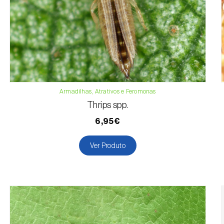
Armadilhas, Atrativos e Feromonas
Thrips spp.
6,95€
Ver Produto