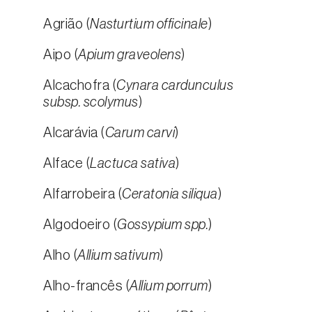
Agrião (
Nasturtium officinale
)
Aipo (
Apium graveolens
)
Alcachofra (
Cynara cardunculus
subsp. scolymus
)
Alcarávia (
Carum carvi
)
Alface (
Lactuca sativa
)
Alfarrobeira (
Ceratonia siliqua
)
Algodoeiro (
Gossypium spp.
)
Alho (
Allium sativum
)
Alho-francês (
Allium porrum
)