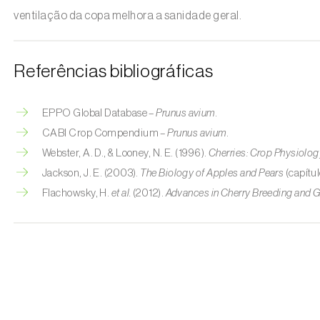
ventilação da copa melhora a sanidade geral.
Referências bibliográficas
EPPO Global Database –
Prunus avium
.
CABI Crop Compendium –
Prunus avium
.
Webster, A. D., & Looney, N. E. (1996).
Cherries: Crop Physiolog
Jackson, J. E. (2003).
The Biology of Apples and Pears
(capítu
Flachowsky, H.
et al.
(2012).
Advances in Cherry Breeding and 