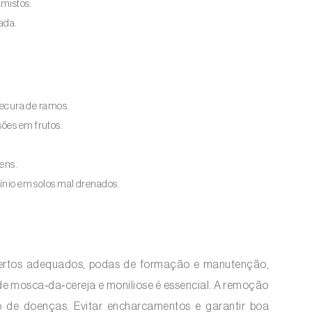
 mistos.
ada.
 secura de ramos.
esões em frutos.
vens.
línio em solos mal drenados.
enxertos adequados, podas de formação e manutenção,
 de mosca‑da‑cereja e moniliose é essencial. A remoção
o de doenças. Evitar encharcamentos e garantir boa