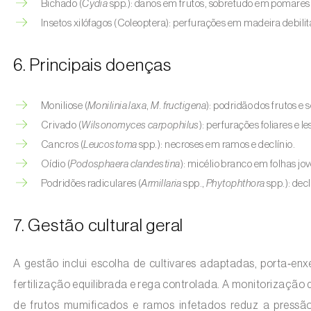
Bichado (
Cydia
spp
.
): danos em frutos, sobretudo em pomares
Insetos xilófagos (Coleoptera): perfurações em madeira debilit
6. Principais doenças
Moniliose (
Monilinia laxa
,
M. fructigena
): podridão dos frutos e
Crivado (
Wilsonomyces carpophilus
): perfurações foliares e l
Cancros (
Leucostoma
spp.): necroses em ramos e declínio.
Oídio (
Podosphaera clandestina
): micélio branco em folhas jo
Podridões radiculares (
Armillaria
spp.,
Phytophthora
spp.): dec
7. Gestão cultural geral
A gestão inclui escolha de cultivares adaptadas, porta‑
fertilização equilibrada e rega controlada. A monitorização
de frutos mumificados e ramos infetados reduz a pressã