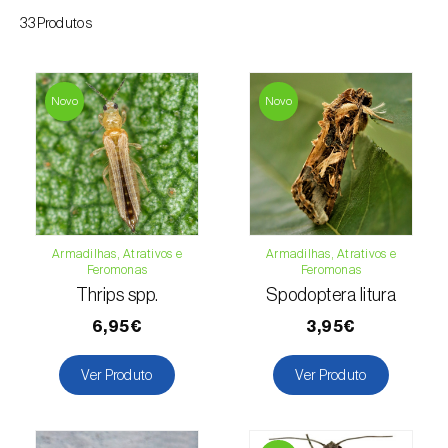
33Produtos
Courgette (
Cucurbita pepo
)
Couve (
Brassica oleracea
)
Novo
Novo
Craveiro (
Dianthus caryophyllus
)
Crisântemo (
Chrysanthemum spp.
)
Damasqueiro / Alperce (
Prunus armeniaca
)
Armadilhas, Atrativos e
Armadilhas, Atrativos e
Diospireiro (
Diospyros spp.
)
Feromonas
Feromonas
Thrips spp.
Spodoptera litura
Dracena (
Dracaena spp.
)
6,95€
3,95€
Endívia (
Cichorium intybus
)
Ver Produto
Ver Produto
Ervilha (
Pisum sativum
)
Espargo (
Asparagus officinalis
)