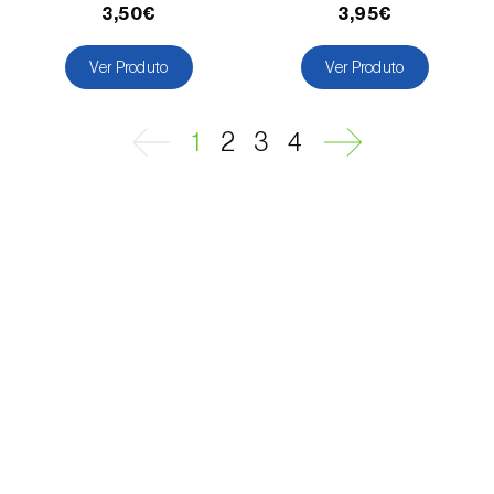
3,50€
3,95€
Macieira (
Malus domestica
)
Ver Produto
Ver Produto
Malagueta, chilli e rocoto (
Capsicum
annuum, C. frutescens e C. pubescens
)
1
2
3
4
Mandioca (
Manihot esculenta
)
Mangueira (
Mangifera indica
)
Manjericão / Basílico (
Ocimum basilicum
)
Maracujazeiro (
Passiflora edulis
)
Marmeleiro (
Cydonia oblonga
)
Massango / Milheto (
Pennisetum glaucum
)
Medronheiro (
Arbutus unedo
)