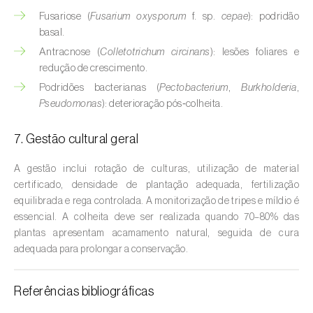
Buxo (
Buxus sempervirens L.
)
Fusariose (
Fusarium oxysporum
f. sp.
cepae
): podridão
basal.
Cacaueiro (
Theobroma cacao
)
Antracnose (
Colletotrichum circinans
): lesões foliares e
Cafeeiro (
Coffea spp.
)
redução de crescimento.
Podridões bacterianas (
Pectobacterium
,
Burkholderia
,
Cajueiro (
Anacardium occidentale
)
Pseudomonas
): deterioração pós‑colheita.
Cana-de-açúcar (
Saccharum spp.
)
7. Gestão cultural geral
Cânhamo / Canábis (
Cannabis sativa
)
A gestão inclui rotação de culturas, utilização de material
certificado, densidade de plantação adequada, fertilização
Carambola (
Averrhoa carambola
)
equilibrada e rega controlada. A monitorização de tripes e míldio é
essencial. A colheita deve ser realizada quando 70–80% das
Carpino-europeu (
Carpinus betulus
)
plantas apresentam acamamento natural, seguida de cura
adequada para prolongar a conservação.
Carvalhos (
Quercus spp. e Fagus spp.
)
Castanheiro (
Castanea sativa
)
Referências bibliográficas