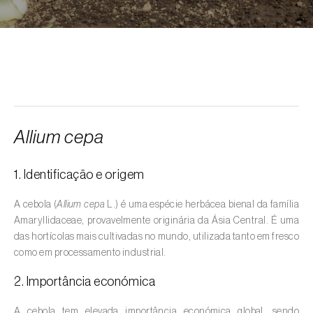
Alcarávia (
Carum carvi
)
Alface (
Lactuca sativa
)
Alfarrobeira (
Ceratonia siliqua
)
Algodoeiro (
Gossypium spp.
)
Alho (
Allium sativum
)
Allium cepa
Alho-francês (
Allium porrum
)
1. Identificação e origem
Ambientes aquáticos (
Pântanos, lagoas,
valas, canais, açudes, barragens e estações
A cebola (
Allium cepa
L.) é uma espécie herbácea bienal da família
de tratamento de águas residuais
)
Amaryllidaceae, provavelmente originária da Ásia Central. É uma
das hortícolas mais cultivadas no mundo, utilizada tanto em fresco
Ameixeira (
Prunus domestica L.
)
como em processamento industrial.
Amendoeira (
Prunus dulcis
)
2. Importância económica
Amendoim (
Arachis hypogaea
)
A cebola tem elevada importância económica global, sendo