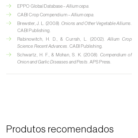
Cebola (
Allium cepa
)
EPPO Global Database –
Allium cepa
.
Cedro (
Cedrus spp.
)
CABI Crop Compendium –
Allium cepa
.
Brewster, J. L. (2008).
Onions and Other Vegetable Alliums
.
Cenoura (
Daucus carota
)
CABI Publishing.
Rabinowitch, H. D., & Currah, L. (2002).
Allium Crop
Centeio (
Secale cereale
)
Science: Recent Advances
. CABI Publishing.
Cerejeira (
Prunus avium L.
)
Schwartz, H. F., & Mohan, S. K. (2008).
Compendium of
Onion and Garlic Diseases and Pests
. APS Press.
Cevada (
Hordeum vulgare
)
Cherovia / Pastinaca (
Pastinaca sativa
)
Chicória (
Cichorium spp.
)
Citrinos (
Citrus spp.
)
Colza (
Brassica napus
)
Produtos recomendados
Coqueiro (
Cocos nucifera
)