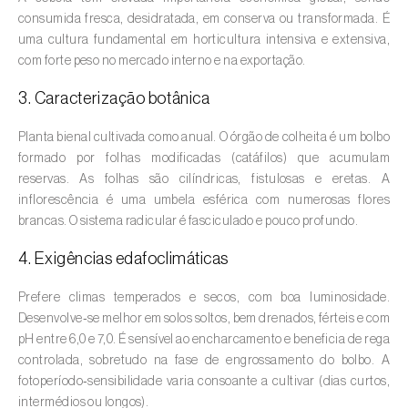
consumida fresca, desidratada, em conserva ou transformada. É
Amieiro (
Alnus glutinosa
)
uma cultura fundamental em horticultura intensiva e extensiva,
com forte peso no mercado interno e na exportação.
Amoreira (
Morus spp.
)
3. Caracterização botânica
Ananás / Abacaxi (
Ananas comosus
)
Planta bienal cultivada como anual. O órgão de colheita é um bolbo
Anona (
Annona spp.
)
formado por folhas modificadas (catáfilos) que acumulam
reservas. As folhas são cilíndricas, fistulosas e eretas. A
Áreas não cultivadas (
-
)
inflorescência é uma umbela esférica com numerosas flores
brancas. O sistema radicular é fasciculado e pouco profundo.
Aromáticas, condimentares e medicinais
(
Coriandrum, Petroselinum, Mentha, Ocimum,
4. Exigências edafoclimáticas
Artemisia, Foeniculum, Laurus, Majorana,
Prefere climas temperados e secos, com boa luminosidade.
Melissa, Pimpinella, Rosmarinus e outras
)
Desenvolve‑se melhor em solos soltos, bem drenados, férteis e com
Arroz (
Oryza spp.
)
pH entre 6,0 e 7,0. É sensível ao encharcamento e beneficia de rega
controlada, sobretudo na fase de engrossamento do bolbo. A
Aveia (
Avena sativa
)
fotoperíodo‑sensibilidade varia consoante a cultivar (dias curtos,
intermédios ou longos).