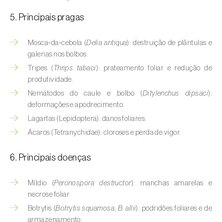
Aveleira (
Corylus avellana L.
)
5. Principais pragas
Azinheira (
Quercus ilex e Quercus
rotundifolia
)
Mosca‑da‑cebola (
Delia antiqua
): destruição de plântulas e
galerias nos bolbos.
Banana (
Musa spp.
)
Tripes (
Thrips tabaci
): prateamento foliar e redução de
produtividade.
Batata (
Solanum tuberosum
)
Nemátodos do caule e bolbo (
Ditylenchus dipsaci
):
deformações e apodrecimento.
Batata-doce (
Ipomoea batatas
)
Lagartas (Lepidoptera): danos foliares.
Begónia (
Hillebrandia sandwicensis e
Ácaros (Tetranychidae): cloroses e perda de vigor.
Begonia spp.
)
6. Principais doenças
Beringela (
Solanum melongena
)
Beterraba (
Beta spp.
)
Míldio (
Peronospora destructor
): manchas amarelas e
necrose foliar.
Bétula (
Betula spp.
)
Botrytis (
Botrytis squamosa
,
B. allii
): podridões foliares e de
armazenamento.