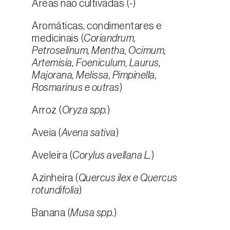
Áreas não cultivadas (
-
)
Aromáticas, condimentares e
medicinais (
Coriandrum,
Petroselinum, Mentha, Ocimum,
Artemisia, Foeniculum, Laurus,
Majorana, Melissa, Pimpinella,
Rosmarinus e outras
)
Arroz (
Oryza spp.
)
Aveia (
Avena sativa
)
Aveleira (
Corylus avellana L.
)
Azinheira (
Quercus ilex e Quercus
rotundifolia
)
Banana (
Musa spp.
)