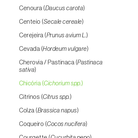
Cenoura (
Daucus carota
)
Centeio (
Secale cereale
)
Cerejeira (
Prunus avium L.
)
Cevada (
Hordeum vulgare
)
Cherovia / Pastinaca (
Pastinaca
sativa
)
Chicória (
Cichorium spp.
)
Citrinos (
Citrus spp.
)
Colza (
Brassica napus
)
Coqueiro (
Cocos nucifera
)
Courgette (
Cucurbita pepo
)