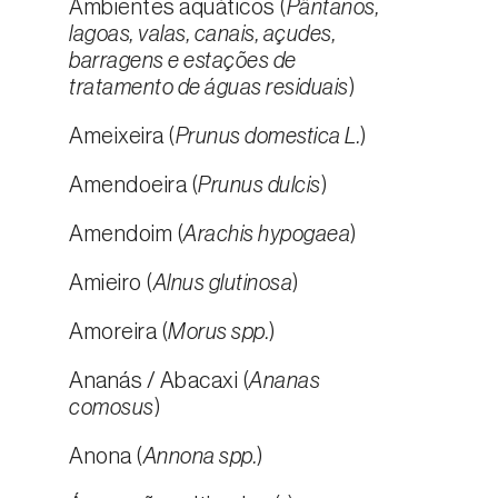
Ambientes aquáticos (
Pântanos,
lagoas, valas, canais, açudes,
barragens e estações de
tratamento de águas residuais
)
Ameixeira (
Prunus domestica L.
)
Amendoeira (
Prunus dulcis
)
Amendoim (
Arachis hypogaea
)
Amieiro (
Alnus glutinosa
)
Amoreira (
Morus spp.
)
Ananás / Abacaxi (
Ananas
comosus
)
Anona (
Annona spp.
)