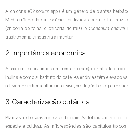
A chicória (
Cichorium
spp.) é um género de plantas herbáce
Mediterrâneo. Inclui espécies cultivadas para folha, raiz
(chicória‑de‑folha e chicória‑de‑raiz) e
Cichorium endivia
L
gastronomia e indústria alimentar.
2. Importância económica
A chicória é consumida em fresco (folhas), cozinhada ou pro
inulina e como substituto do café. As endívias têm elevado 
relevante em horticultura intensiva, produção biológica e ca
3. Caracterização botânica
Plantas herbáceas anuais ou bienais. As folhas variam entr
espécie e cultivar. As inflorescências são capítulos típic