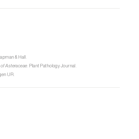
hapman & Hall.
 of Asteraceae
. Plant Pathology Journal.
gen UR.