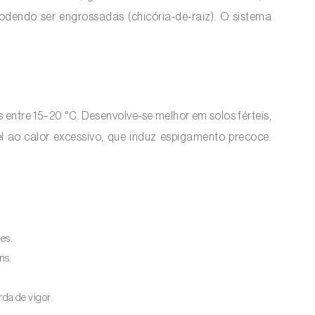
 podendo ser engrossadas (chicória‑de‑raiz). O sistema
entre 15–20 °C. Desenvolve‑se melhor em solos férteis,
el ao calor excessivo, que induz espigamento precoce.
es.
ns.
da de vigor.