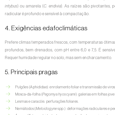
intybus
) ou amarela (
C. endivia
). As raízes são pivotantes,
radicular é profundo e sensível à compactação.
4. Exigências edafoclimáticas
Prefere climas temperados frescos, com temperaturas ótimas 
profundos, bem drenados, com pH entre 6,0 e 7,5. É sensív
Requer humidade regular no solo, mas sem encharcamento.
5. Principais pragas
Pulgões (Aphididae): enrolamento foliar e transmissão de viros
Mosca‑da‑folha (
Pegomya hyoscyami
): galerias em folhas jove
Lesmas e caracóis: perfurações foliares.
Nemátodos (
Meloidogyne
spp.): deformações radiculares e per