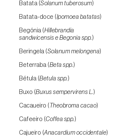
Batata (
Solanum tuberosum
)
Batata-doce (
Ipomoea batatas
)
Begónia (
Hillebrandia
sandwicensis e Begonia spp.
)
Beringela (
Solanum melongena
)
Beterraba (
Beta spp.
)
Bétula (
Betula spp.
)
Buxo (
Buxus sempervirens L.
)
Cacaueiro (
Theobroma cacao
)
Cafeeiro (
Coffea spp.
)
Cajueiro (
Anacardium occidentale
)