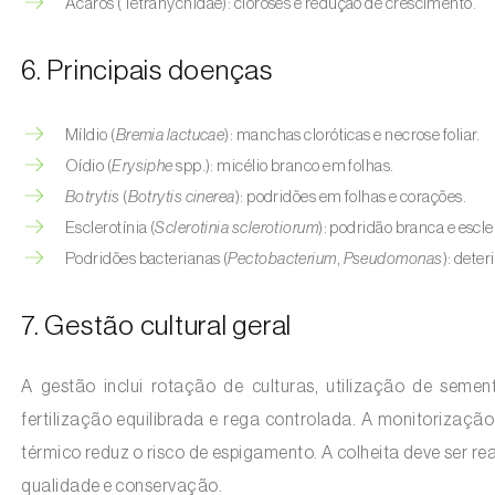
Ácaros (Tetranychidae): cloroses e redução de crescimento.
6. Principais doenças
Míldio (
Bremia lactucae
): manchas cloróticas e necrose foliar.
Oídio (
Erysiphe
spp.): micélio branco em folhas.
Botrytis
(
Botrytis cinerea
): podridões em folhas e corações.
Esclerotínia (
Sclerotinia sclerotiorum
): podridão branca e escle
Podridões bacterianas (
Pectobacterium
,
Pseudomonas
): dete
7. Gestão cultural geral
A gestão inclui rotação de culturas, utilização de seme
fertilização equilibrada e rega controlada. A monitorização d
térmico reduz o risco de espigamento. A colheita deve ser r
qualidade e conservação.