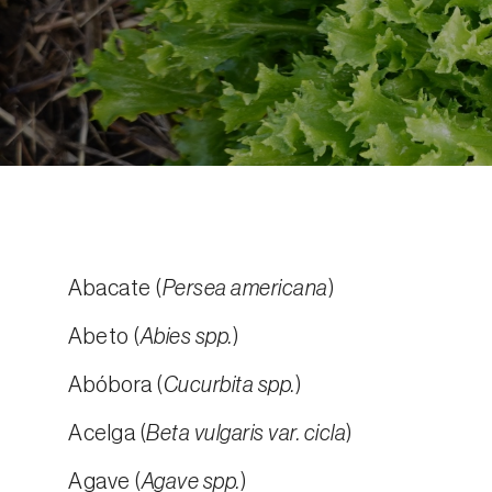
Abacate (
Persea americana
)
Abeto (
Abies spp.
)
Abóbora (
Cucurbita spp.
)
Acelga (
Beta vulgaris var. cicla
)
Agave (
Agave spp.
)