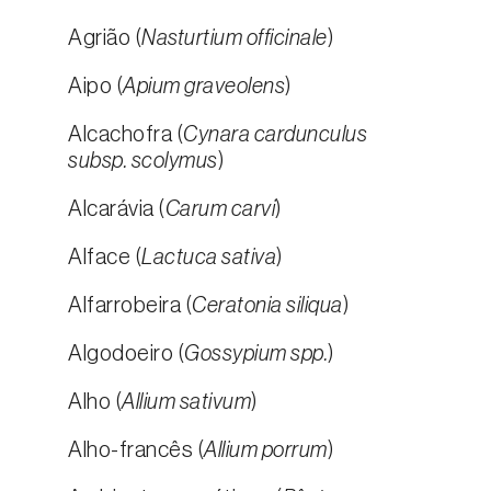
Agrião (
Nasturtium officinale
)
Aipo (
Apium graveolens
)
Alcachofra (
Cynara cardunculus
subsp. scolymus
)
Alcarávia (
Carum carvi
)
Alface (
Lactuca sativa
)
Alfarrobeira (
Ceratonia siliqua
)
Algodoeiro (
Gossypium spp.
)
Alho (
Allium sativum
)
Alho-francês (
Allium porrum
)