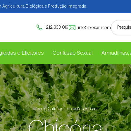
 Agricultura Biológica e Produção Integrada.
212 333 019
info@biosani.com
icidas e Elicitores
Confusão Sexual
Armadilhas,
Início
Culturas - soluções Biosani
Chicória