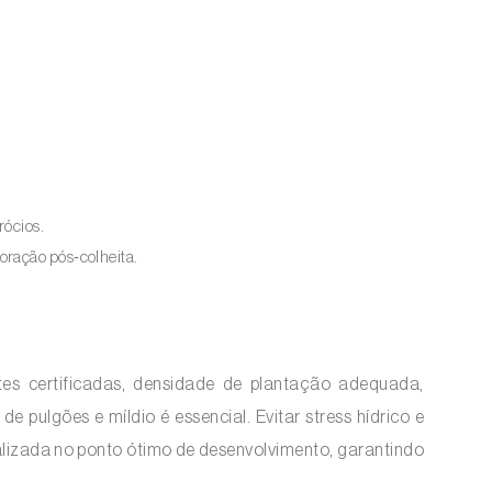
rócios.
rioração pós‑colheita.
ntes certificadas, densidade de plantação adequada,
e pulgões e míldio é essencial. Evitar stress hídrico e
ealizada no ponto ótimo de desenvolvimento, garantindo