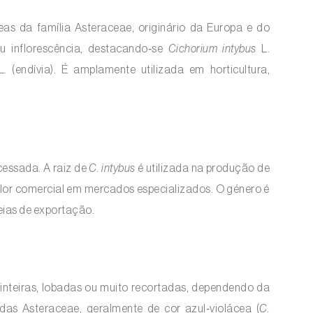
as da família Asteraceae, originário da Europa e do
 ou inflorescência, destacando‑se
Cichorium intybus
L.
. (endívia). É amplamente utilizada em horticultura,
cessada. A raiz de
C. intybus
é utilizada na produção de
valor comercial em mercados especializados. O género é
deias de exportação.
e inteiras, lobadas ou muito recortadas, dependendo da
os das Asteraceae, geralmente de cor azul‑violácea (
C.