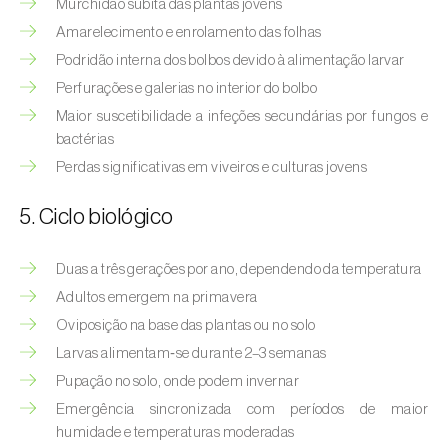
Murchidão súbita das plantas jovens
Afídeo-verde-dos-citrinos (
Aphis
spiraecola
)
Amarelecimento e enrolamento das folhas
Podridão interna dos bolbos devido à alimentação larvar
Afídeos
Perfurações e galerias no interior do bolbo
Maior suscetibilidade a infeções secundárias por fungos e
Alfinetes (
Agriotes spp.
)
bactérias
Aranhiço-vermelho (
Tetranychus urticae
)
Perdas significativas em viveiros e culturas jovens
Besouro‑verde‑das‑tílias (
Lytta vesicatoria
)
5. Ciclo biológico
Bichado-da-ameixeira (
Grapholita (=Cydia)
Duas a três gerações por ano, dependendo da temperatura
funebrana
)
Adultos emergem na primavera
Bichado-da-castanha-do-cedo (
Pammene
Oviposição na base das plantas ou no solo
fasciana
)
Larvas alimentam‑se durante 2–3 semanas
Pupação no solo, onde podem invernar
Bichado-da-castanha-do-tarde (
Cydia
splendana
)
Emergência sincronizada com períodos de maior
humidade e temperaturas moderadas