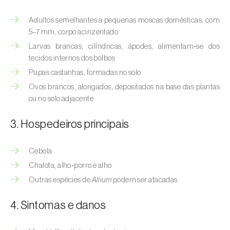
(
Hyalopterus pruni
)
Adultos semelhantes a pequenas moscas domésticas, com
Afídeo-lanígero-das-macieiras (
Eriosoma
5–7 mm, corpo acinzentado
lanigerum
)
Larvas brancas, cilíndricas, ápodes, alimentam‑se dos
tecidos internos dos bolbos
Afídeo-negro-do-feijão (
Aphis fabae
)
Pupas castanhas, formadas no solo
Afídeo-negro-do-pessegueiro
Ovos brancos, alongados, depositados na base das plantas
(
Brachycaudus persicae
)
ou no solo adjacente
Afídeo-verde (
Myzus persicae
)
3. Hospedeiros principais
Afídeo-verde-da-ameixeira (
Brachycaudus
Cebola
helichrysi
)
Chalota, alho‑porro e alho
Afídeo-verde-da-amendoeira
Outras espécies de
Allium
podem ser atacadas
(
Brachycaudus amygdalinus
)
4. Sintomas e danos
Afídeo-verde-da-macieira (
Aphis pomi
)