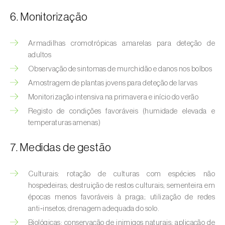
Bichado-da-castanha-intermédio (
Cydia
fagiglandana
)
6. Monitorização
Bichado-da-fruta (
Cydia pomonella
)
Armadilhas cromotrópicas amarelas para deteção de
adultos
Borboleta-branca-grande-da-couve (
Pieris
Observação de sintomas de murchidão e danos nos bolbos
brassicae
)
Amostragem de plantas jovens para deteção de larvas
Borboleta-branca-pequena-da-couve
Monitorização intensiva na primavera e início do verão
(
Pieris rapae
)
Registo de condições favoráveis (humidade elevada e
temperaturas amenas)
Broca-africana-do-caule-do-milho
(
Busseola fusca
)
7. Medidas de gestão
Broca-do-chá (
Euwallacea fornicatus, E.
fornicatior, E. perbrevis e E. kuroshio
)
Culturais: rotação de culturas com espécies não
hospedeiras; destruição de restos culturais; sementeira em
Broca-do-colmo-da-cana-de-açúcar
épocas menos favoráveis à praga; utilização de redes
(
Diatraea saccharalis
)
anti‑insetos; drenagem adequada do solo.
Biológicas: conservação de inimigos naturais; aplicação de