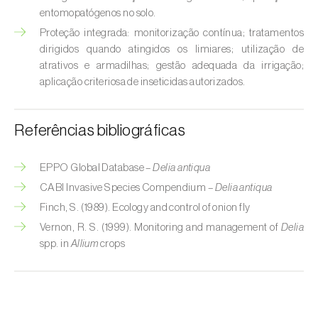
Broca-do-milho (
Sesamia nonagrioides
)
entomopatógenos no solo.
Proteção integrada: monitorização contínua; tratamentos
Broca-dos-ramos-do-pessegueiro (
Anarsia
dirigidos quando atingidos os limiares; utilização de
lineatella
)
atrativos e armadilhas; gestão adequada da irrigação;
aplicação criteriosa de inseticidas autorizados.
Broca-listrada-do-caule-do-arroz (
Chilo
suppressalis
)
Referências bibliográficas
Broca-pequena-do-tomateiro
(
Neoleucinodes elegantalis
)
EPPO Global Database –
Delia antiqua
Broca-vermelha (
Cossus cossus
)
CABI Invasive Species Compendium –
Delia antiqua
Finch, S. (1989). Ecology and control of onion fly
Burgo-da-azinheira (
Tortrix viridana
)
Vernon, R. S. (1999). Monitoring and management of
Delia
spp. in
Allium
crops
Cigarrinha-espumadora (
Philaenus
spumarius
)
Cigarrinhas (
Jacobiasca lybica, Scaphoideus
titanus e Empoasca spp.
)