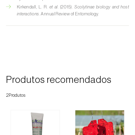
Kirkendall, L. R.
et al.
(2015).
Scolytinae biology and host
Cobrilha-da-cortiça (
Coroebus undatus
)
interactions
. Annual Review of Entomology.
Cochonilha-algodão-da-vinha (
Planococcus
ficus
)
Cochonilha-da-amoreira (
Pseudaulacaspis
pentagona
)
Cochonilha-de-cauda-comprida
(
Pseudococcus longispinus
)
Produtos recomendados
Cochonilha-de-Comstock (
Pseudococcus
comstocki
)
2Produtos
Cochonilha-de-São-José (
Quadraspidiotus
(= Diaspidiotus) perniciosus
)
Cochonilha-dos-citrinos (
Planococcus citri
)