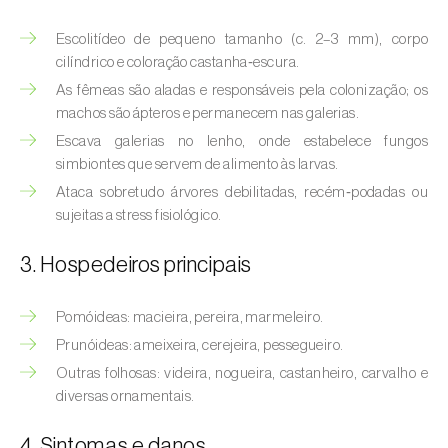
(
Hyalopterus pruni
)
Escolitídeo de pequeno tamanho (c. 2–3 mm), corpo
Afídeo-lanígero-das-macieiras (
Eriosoma
cilíndrico e coloração castanha‑escura.
lanigerum
)
As fêmeas são aladas e responsáveis pela colonização; os
machos são ápteros e permanecem nas galerias.
Afídeo-negro-do-feijão (
Aphis fabae
)
Escava galerias no lenho, onde estabelece fungos
Afídeo-negro-do-pessegueiro
simbiontes que servem de alimento às larvas.
(
Brachycaudus persicae
)
Ataca sobretudo árvores debilitadas, recém‑podadas ou
sujeitas a stress fisiológico.
Afídeo-verde (
Myzus persicae
)
3. Hospedeiros principais
Afídeo-verde-da-ameixeira (
Brachycaudus
helichrysi
)
Pomóideas: macieira, pereira, marmeleiro.
Afídeo-verde-da-amendoeira
Prunóideas: ameixeira, cerejeira, pessegueiro.
(
Brachycaudus amygdalinus
)
Outras folhosas: videira, nogueira, castanheiro, carvalho e
diversas ornamentais.
Afídeo-verde-da-macieira (
Aphis pomi
)
4. Sintomas e danos