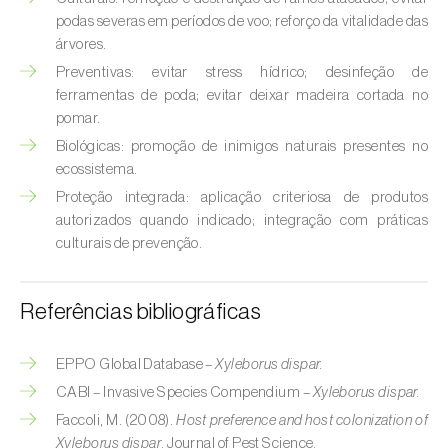
Broca-do-milho (
Sesamia nonagrioides
)
podas severas em períodos de voo; reforço da vitalidade das
árvores.
Broca-dos-ramos-do-pessegueiro (
Anarsia
Preventivas: evitar stress hídrico; desinfeção de
lineatella
)
ferramentas de poda; evitar deixar madeira cortada no
pomar.
Broca-listrada-do-caule-do-arroz (
Chilo
suppressalis
)
Biológicas: promoção de inimigos naturais presentes no
ecossistema.
Broca-pequena-do-tomateiro
Proteção integrada: aplicação criteriosa de produtos
(
Neoleucinodes elegantalis
)
autorizados quando indicado; integração com práticas
culturais de prevenção.
Broca-vermelha (
Cossus cossus
)
Burgo-da-azinheira (
Tortrix viridana
)
Referências bibliográficas
Cigarrinha-espumadora (
Philaenus
EPPO Global Database –
Xyleborus dispar.
spumarius
)
CABI – Invasive Species Compendium –
Xyleborus dispar.
Cigarrinhas (
Jacobiasca lybica, Scaphoideus
Faccoli, M. (2008).
Host preference and host colonization of
titanus e Empoasca spp.
)
Xyleborus dispar
. Journal of Pest Science.