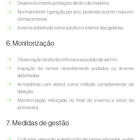
Bichado-da-castanha-intermédio (
Cydia
Desenvolvimento protegido dentro da madeira.
fagiglandana
)
Normalmente 1 geração por ano, podendo ocorrer mais em
climas amenos.
Bichado-da-fruta (
Cydia pomonella
)
Inverna sobretudo como adulto no interior das galerias.
Borboleta-branca-grande-da-couve (
Pieris
6. Monitorização
brassicae
)
Borboleta-branca-pequena-da-couve
Observação direta de orifícios e expulsão de serrim.
(
Pieris rapae
)
Inspeção de ramos recentemente podados ou árvores
debilitadas.
Broca-africana-do-caule-do-milho
Armadilhas com etanol como método complementar de
(
Busseola fusca
)
deteção.
Broca-do-chá (
Euwallacea fornicatus, E.
Monitorização reforçada no final do inverno e início da
primavera.
fornicatior, E. perbrevis e E. kuroshio
)
Broca-do-colmo-da-cana-de-açúcar
7. Medidas de gestão
(
Diatraea saccharalis
)
Culturais: remoção e destruição de ramos atacados; evitar