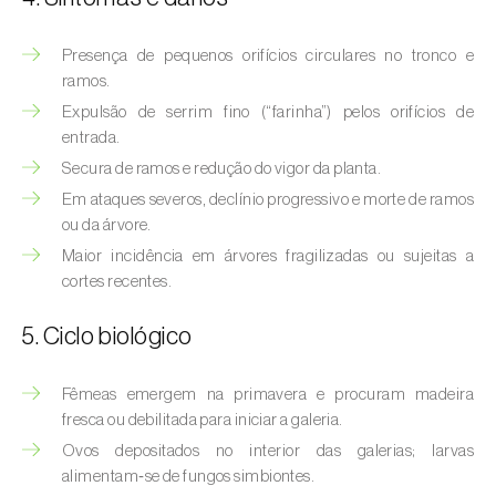
Afídeo-verde-dos-citrinos (
Aphis
spiraecola
)
Presença de pequenos orifícios circulares no tronco e
Afídeos
ramos.
Expulsão de serrim fino (“farinha”) pelos orifícios de
Alfinetes (
Agriotes spp.
)
entrada.
Secura de ramos e redução do vigor da planta.
Aranhiço-vermelho (
Tetranychus urticae
)
Em ataques severos, declínio progressivo e morte de ramos
ou da árvore.
Besouro‑verde‑das‑tílias (
Lytta vesicatoria
)
Maior incidência em árvores fragilizadas ou sujeitas a
Bichado-da-ameixeira (
Grapholita (=Cydia)
cortes recentes.
funebrana
)
5. Ciclo biológico
Bichado-da-castanha-do-cedo (
Pammene
fasciana
)
Fêmeas emergem na primavera e procuram madeira
fresca ou debilitada para iniciar a galeria.
Bichado-da-castanha-do-tarde (
Cydia
Ovos depositados no interior das galerias; larvas
splendana
)
alimentam‑se de fungos simbiontes.