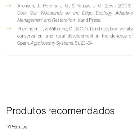
Aronson, J., Pereira, J. S., & Pausas, J. G. (Eds.) (2009).
Courgette (
Cucurbita pepo
)
Cork Oak Woodlands on the Edge: Ecology, Adaptive
Management, and Restoration
. Island Press.
Couve (
Brassica oleracea
)
Plieninger, T., & Wilbrand, C. (2001). Land use, biodiversity
conservation, and rural development in the dehesas of
Craveiro (
Dianthus caryophyllus
)
Spain.
Agroforestry Systems
, 51, 23–34.
Crisântemo (
Chrysanthemum spp.
)
Damasqueiro / Alperce (
Prunus armeniaca
)
Diospireiro (
Diospyros spp.
)
Dracena (
Dracaena spp.
)
Endívia (
Cichorium intybus
)
Produtos recomendados
Ervilha (
Pisum sativum
)
17Produtos
Espargo (
Asparagus officinalis
)