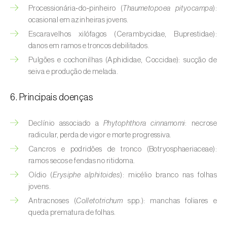
Buxo (
Buxus sempervirens L.
)
Processionária‑do‑pinheiro (
Thaumetopoea pityocampa
):
ocasional em azinheiras jovens.
Cacaueiro (
Theobroma cacao
)
Escaravelhos xilófagos (Cerambycidae, Buprestidae):
danos em ramos e troncos debilitados.
Cafeeiro (
Coffea spp.
)
Pulgões e cochonilhas (Aphididae, Coccidae): sucção de
Cajueiro (
Anacardium occidentale
)
seiva e produção de melada.
Cana-de-açúcar (
Saccharum spp.
)
6. Principais doenças
Cânhamo / Canábis (
Cannabis sativa
)
Declínio associado a
Phytophthora cinnamomi
: necrose
radicular, perda de vigor e morte progressiva.
Carambola (
Averrhoa carambola
)
Cancros e podridões de tronco (Botryosphaeriaceae):
Carpino-europeu (
Carpinus betulus
)
ramos secos e fendas no ritidoma.
Oídio (
Erysiphe alphitoides
): micélio branco nas folhas
Carvalhos (
Quercus spp. e Fagus spp.
)
jovens.
Antracnoses (
Colletotrichum
spp.): manchas foliares e
Castanheiro (
Castanea sativa
)
queda prematura de folhas.