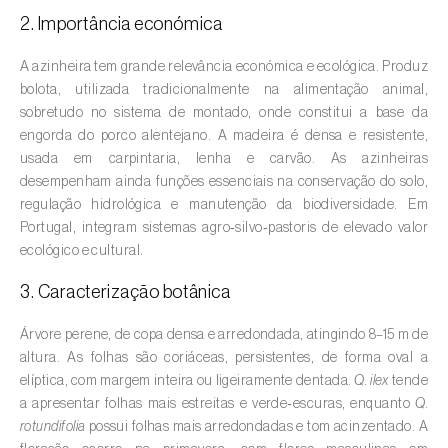
2. Importância económica
Amieiro (
Alnus glutinosa
)
A azinheira tem grande relevância económica e ecológica. Produz
Amoreira (
Morus spp.
)
bolota, utilizada tradicionalmente na alimentação animal,
sobretudo no sistema de montado, onde constitui a base da
Ananás / Abacaxi (
Ananas comosus
)
engorda do porco alentejano. A madeira é densa e resistente,
usada em carpintaria, lenha e carvão. As azinheiras
Anona (
Annona spp.
)
desempenham ainda funções essenciais na conservação do solo,
regulação hidrológica e manutenção da biodiversidade. Em
Áreas não cultivadas (
-
)
Portugal, integram sistemas agro‑silvo‑pastoris de elevado valor
ecológico e cultural.
Aromáticas, condimentares e medicinais
(
Coriandrum, Petroselinum, Mentha, Ocimum,
3. Caracterização botânica
Artemisia, Foeniculum, Laurus, Majorana,
Melissa, Pimpinella, Rosmarinus e outras
)
Árvore perene, de copa densa e arredondada, atingindo 8–15 m de
altura. As folhas são coriáceas, persistentes, de forma oval a
Arroz (
Oryza spp.
)
elíptica, com margem inteira ou ligeiramente dentada.
Q. ilex
tende
a apresentar folhas mais estreitas e verde‑escuras, enquanto
Q.
Aveia (
Avena sativa
)
rotundifolia
possui folhas mais arredondadas e tom acinzentado. A