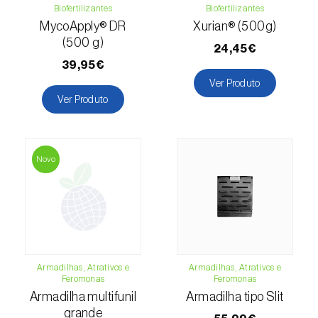
Biofertilizantes
Biofertilizantes
MycoApply® DR
Xurian® (500g)
Lentilha (
Lens culinaris
)
(500 g)
24,45€
Levístico (
Levisticum officinale
)
39,95€
Ver Produto
Lichia (
Litchi chinensis
)
Ver Produto
Limão (
Citrus limon
)
Linho (
Linum usitatissimum
)
Novo
Loureiro (
Laurus nobilis
)
Lulo / Naranjilla (
Solanum quitoense
)
Lúpulo (
Humulus lupulus
)
Armadilhas, Atrativos e
Armadilhas, Atrativos e
Luzerna / Alfafa (
Medicago sativa
)
Feromonas
Feromonas
Armadilha multifunil
Armadilha tipo Slit
Macadamia (
Macadamia spp.
)
grande