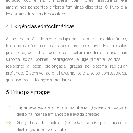
floração ocorre na primavera, com flores masculinas em
Aveleira (
Corylus avellana L.
)
amentilhos pendentes e flores femininas discretas. O fruto é a
bolota, amadurecendo no outono.
Azinheira (
Quercus ilex e Quercus
rotundifolia
)
4. Exigências edafoclimáticas
Banana (
Musa spp.
)
A azinheira é altamente adaptada ao clima mediterrânico,
tolerando verões quentes e secos e invernos suaves. Prefere solos
Batata (
Solanum tuberosum
)
profundos, bem drenados e com textura média a franca, mas
suporta solos pobres, pedregosos e ligeiramente ácidos. É
Batata-doce (
Ipomoea batatas
)
resistente à seca prolongada, graças ao sistema radicular
profundo. É sensível ao encharcamento e a solos compactados,
Begónia (
Hillebrandia sandwicensis e
que favorecem doenças radiculares.
Begonia spp.
)
5. Principais pragas
Beringela (
Solanum melongena
)
Lagarta‑do‑sobreiro e da azinheira (
Lymantria dispar
):
Beterraba (
Beta spp.
)
desfolha intensa em anos de elevada pressão.
Bétula (
Betula spp.
)
Gorgulhos da bolota (
Curculio
spp.): perfuração e
destruição interna do fruto.