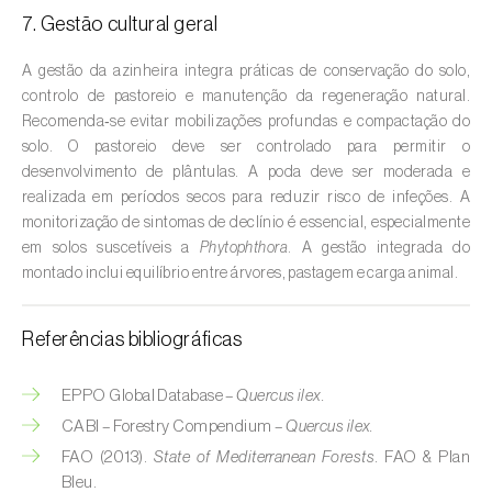
Cebola (
Allium cepa
)
7. Gestão cultural geral
Cedro (
Cedrus spp.
)
A gestão da azinheira integra práticas de conservação do solo,
controlo de pastoreio e manutenção da regeneração natural.
Cenoura (
Daucus carota
)
Recomenda‑se evitar mobilizações profundas e compactação do
Centeio (
Secale cereale
)
solo. O pastoreio deve ser controlado para permitir o
desenvolvimento de plântulas. A poda deve ser moderada e
Cerejeira (
Prunus avium L.
)
realizada em períodos secos para reduzir risco de infeções. A
monitorização de sintomas de declínio é essencial, especialmente
Cevada (
Hordeum vulgare
)
em solos suscetíveis a
Phytophthora
. A gestão integrada do
montado inclui equilíbrio entre árvores, pastagem e carga animal.
Cherovia / Pastinaca (
Pastinaca sativa
)
Referências bibliográficas
Chicória (
Cichorium spp.
)
Citrinos (
Citrus spp.
)
EPPO Global Database –
Quercus ilex.
CABI – Forestry Compendium –
Quercus ilex.
Colza (
Brassica napus
)
FAO (2013).
State of Mediterranean Forests
. FAO & Plan
Bleu.
Coqueiro (
Cocos nucifera
)