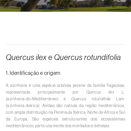
Alcarávia (
Carum carvi
)
Alface (
Lactuca sativa
)
Alfarrobeira (
Ceratonia siliqua
)
Algodoeiro (
Gossypium spp.
)
Alho (
Allium sativum
)
Quercus ilex
e
Quercus rotundifolia
Alho-francês (
Allium porrum
)
1. Identificação e origem
Ambientes aquáticos (
Pântanos, lagoas,
valas, canais, açudes, barragens e estações
A azinheira é uma espécie arbórea perene da família Fagaceae,
de tratamento de águas residuais
)
representada principalmente por
Quercus ilex
L.
(azinheira‑do‑Mediterrâneo) e
Quercus rotundifolia
Lam.
Ameixeira (
Prunus domestica L.
)
(azinheira‑ibérica). Ambas são nativas da região mediterrânica,
com ampla distribuição na Península Ibérica, Norte de África e Sul
Amendoeira (
Prunus dulcis
)
da Europa. São espécies estruturantes dos ecossistemas
mediterrânicos, particularmente dos montados e dehesas.
Amendoim (
Arachis hypogaea
)