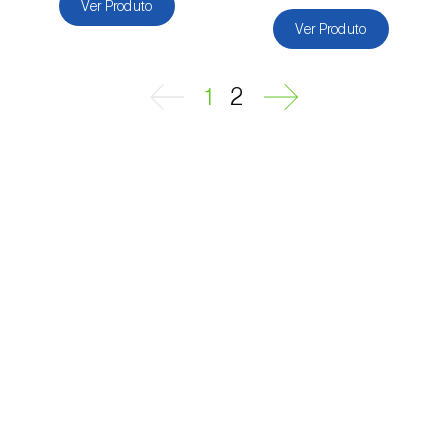
Melancia (
Citrullus lanatus
)
Ver Produto
Ver Produto
Melão (
Cucumis melo
)
Meloa (
Cucumis melo: var. reticulatus, var.
1
2
cantalupensis e var. inodorus
)
Milho (
Zea mays
)
Mirtilo (
Vaccinium spp.
)
Morango (
Fragaria spp.
)
Mostajeiro-branco (
Sorbus aria
)
Nabo (
Brassica rapa
)
Nectarina (
Prunus persica var. nucipersica
)
Nespereira (
Eriobotrya japonica
)