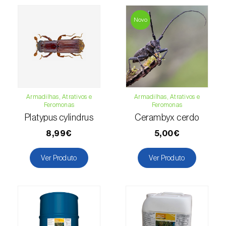
Espinafre (
Spinacia oleracea
)
Novo
Fava (
Vicia faba
)
Feijão-comum (
Phaseolus vulgaris
)
Feijão-frade (
Vigna spp.
)
Armadilhas, Atrativos e
Armadilhas, Atrativos e
Feijoa (
Feijoa sellowiana
)
Feromonas
Feromonas
Platypus cylindrus
Cerambyx cerdo
Figueira (
Ficus carica
)
8,99€
5,00€
Framboesa (
Rubus idaeus
)
Ver Produto
Ver Produto
Framboesa preta (
Rubus occidentalis
)
Freixo (
Fraxinus spp.
)
Gerbera (
Gerbera
)